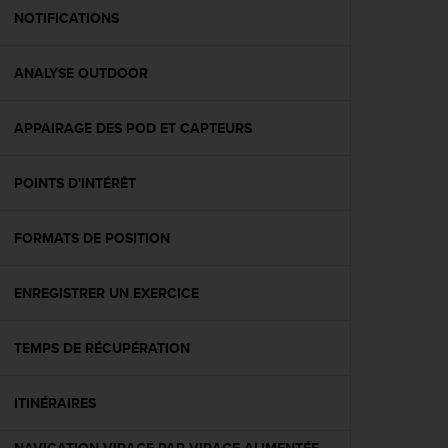
e
NOTIFICATIONS
b
(
ANALYSE OUTDOOR
W
e
b
APPAIRAGE DES POD ET CAPTEURS
C
o
n
POINTS D'INTÉRÊT
t
e
n
FORMATS DE POSITION
t
A
ENREGISTRER UN EXERCICE
c
c
e
TEMPS DE RÉCUPÉRATION
s
s
i
ITINÉRAIRES
b
i