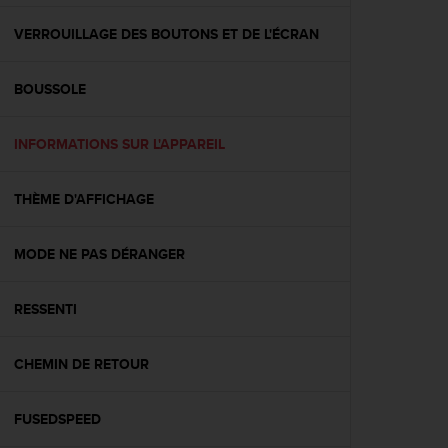
f
o
VERROUILLAGE DES BOUTONS ET DE L'ÉCRAN
r
m
BOUSSOLE
i
t
é
INFORMATIONS SUR L'APPAREIL
a
u
x
THÈME D'AFFICHAGE
d
i
r
MODE NE PAS DÉRANGER
e
c
RESSENTI
t
i
v
CHEMIN DE RETOUR
e
s
d
FUSEDSPEED
'