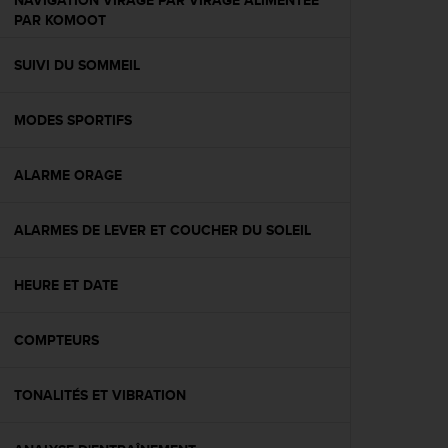
NAVIGATION VIRAGE PAR VIRAGE ALIMENTÉE
l
PAR KOMOOT
i
t
SUIVI DU SOMMEIL
y
G
u
MODES SPORTIFS
i
d
e
ALARME ORAGE
l
i
n
ALARMES DE LEVER ET COUCHER DU SOLEIL
e
s
HEURE ET DATE
,
W
C
COMPTEURS
A
G
)
TONALITÉS ET VIBRATION
2
.