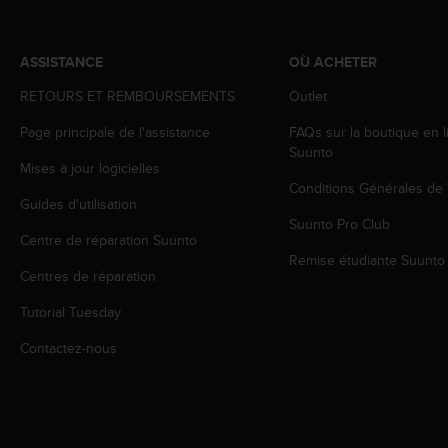
o
r
m
ASSISTANCE
OÙ ACHETER
i
t
RETOURS ET REMBOURSEMENTS
Outlet
é
Page principale de l'assistance
FAQs sur la boutique en l
a
Suunto
u
Mises à jour logicielles
x
Conditions Générales de
a
Guides d'utilisation
u
Suunto Pro Club
t
Centre de réparation Suunto
r
Remise étudiante Suunto
e
Centres de réparation
s
Tutorial Tuesday
n
o
Contactez-nous
r
m
e
s
d