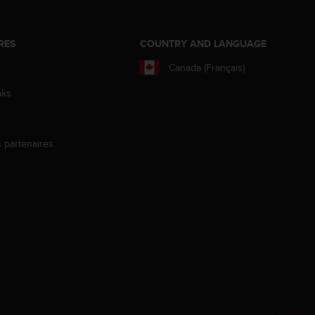
RES
COUNTRY AND LANGUAGE
Canada (Français)
aks
s partenaires
s