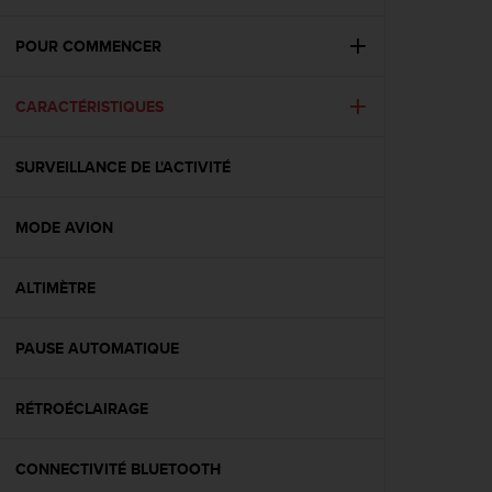
e
s
i
POUR COMMENCER
t
e
CARACTÉRISTIQUES
W
e
b
SURVEILLANCE DE L'ACTIVITÉ
a
u
n
MODE AVION
i
v
e
ALTIMÈTRE
a
u
PAUSE AUTOMATIQUE
A
A
d
RÉTROÉCLAIRAGE
e
c
o
CONNECTIVITÉ BLUETOOTH
n