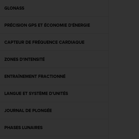
a
c
GLONASS
c
e
PRÉCISION GPS ET ÉCONOMIE D'ÉNERGIE
s
s
i
CAPTEUR DE FRÉQUENCE CARDIAQUE
b
i
l
ZONES D'INTENSITÉ
i
t
é
ENTRAÎNEMENT FRACTIONNÉ
d
u
LANGUE ET SYSTÈME D'UNITÉS
c
o
n
JOURNAL DE PLONGÉE
t
e
n
PHASES LUNAIRES
u
W