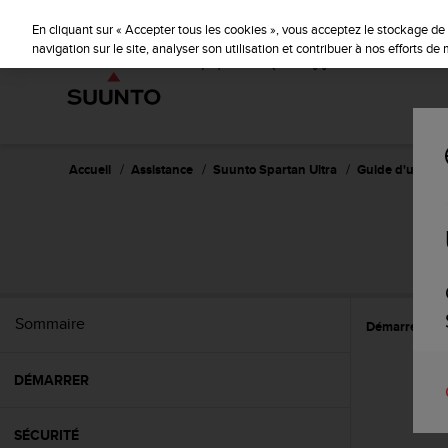
S
P
🔺Suu
⏸
u
En cliquant sur « Accepter tous les cookies », vous acceptez le stockage de 
a
u
navigation sur le site, analyser son utilisation et contribuer à nos efforts d
u
n
s
t
e
o
s
'
e
Accueil
Assistance
Suunto Spartan Ultra
Guide d'utilisat
n
g
a
S
g
e
à
a
Sommaire
Démarrer
C
m
e
n
DÉMARRER
e
r
c
SÉCURITÉ