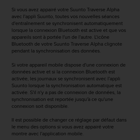
a
c
Si vous avez appairé votre
Suunto Traverse Alpha
c
avec l'appli Suunto, toutes vos nouvelles séances
e
d'entraînement se synchronisent automatiquement
s
lorsque la connexion Bluetooth est active et que vos
s
appareils sont à portée l'un de l'autre. L'icône
i
Bluetooth de votre
Suunto Traverse Alpha
clignote
b
pendant la synchronisation des données.
i
l
i
Si votre appareil mobile dispose d'une connexion de
t
données active et si la connexion Bluetooth est
é
activée, les journaux se synchronisent avec l'appli
d
Suunto lorsque la synchronisation automatique est
u
activée. S'il n'y a pas de connexion de données, la
c
synchronisation est reportée jusqu'à ce qu'une
o
connexion soit disponible.
n
t
Il est possible de changer ce réglage par défaut dans
e
le menu des options si vous avez appairé votre
n
u
montre avec l'application mobile.
W