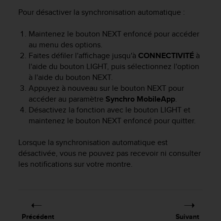
e
Pour désactiver la synchronisation automatique :
b
(
Maintenez le bouton
NEXT
enfoncé pour accéder
W
au menu des options.
e
Faites défiler l'affichage jusqu'à
CONNECTIVITÉ
à
b
l'aide du bouton
LIGHT
, puis sélectionnez l'option
C
à l'aide du bouton
NEXT
.
o
n
Appuyez à nouveau sur le bouton
NEXT
pour
t
accéder au paramètre
Synchro MobileApp
.
e
Désactivez la fonction avec le bouton
LIGHT
et
n
maintenez le bouton
NEXT
enfoncé pour quitter.
t
A
Lorsque la synchronisation automatique est
c
désactivée, vous ne pouvez pas recevoir ni consulter
c
les notifications sur votre montre.
e
s
s
i
b
i
Précédent
Suivant