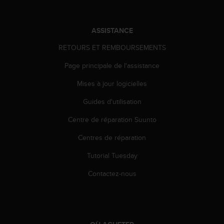
0
a
i
n
ASSISTANCE
s
RETOURS ET REMBOURSEMENTS
i
q
Page principale de l'assistance
u
'
Mises à jour logicielles
à
a
Guides d'utilisation
s
Centre de réparation Suunto
s
u
Centres de réparation
r
e
Tutorial Tuesday
r
s
Contactez-nous
a
c
o
n
f