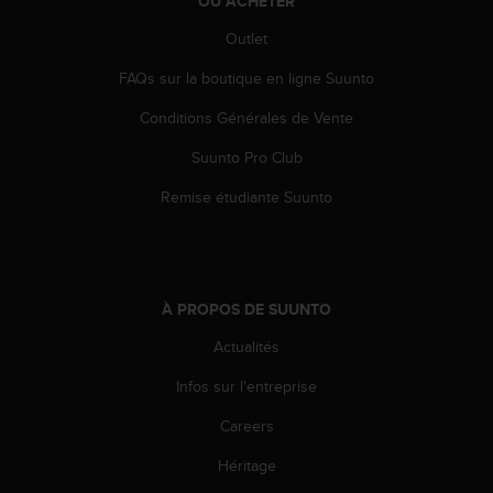
OÙ ACHETER
o
r
Outlet
m
FAQs sur la boutique en ligne Suunto
i
t
Conditions Générales de Vente
é
a
Suunto Pro Club
u
x
Remise étudiante Suunto
a
u
t
r
e
À PROPOS DE SUUNTO
s
n
Actualités
o
Infos sur l'entreprise
r
m
Careers
e
s
Héritage
d