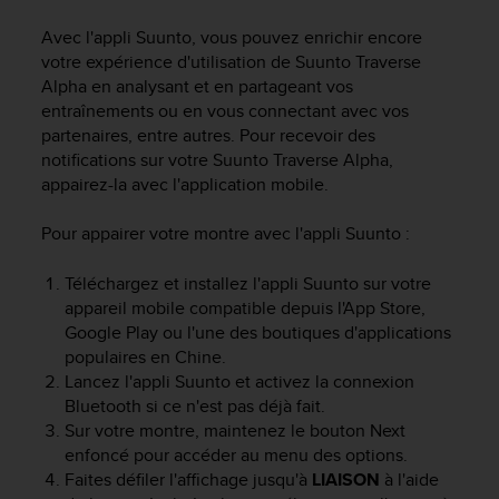
e
s
Avec l'appli Suunto, vous pouvez enrichir encore
i
votre expérience d'utilisation de
Suunto Traverse
t
Alpha
en analysant et en partageant vos
e
entraînements ou en vous connectant avec vos
W
partenaires, entre autres. Pour recevoir des
e
b
notifications sur votre
Suunto Traverse Alpha
,
a
appairez-la avec l'application mobile.
u
n
Pour appairer votre montre avec l'appli Suunto :
i
v
Téléchargez et installez l'appli Suunto sur votre
e
appareil mobile compatible depuis l'App Store,
a
Google Play ou l'une des boutiques d'applications
u
populaires en Chine.
A
Lancez l'appli Suunto et activez la connexion
A
d
Bluetooth si ce n'est pas déjà fait.
e
Sur votre montre, maintenez le bouton
Next
c
enfoncé pour accéder au menu des options.
o
Faites défiler l'affichage jusqu'à
LIAISON
à l'aide
n