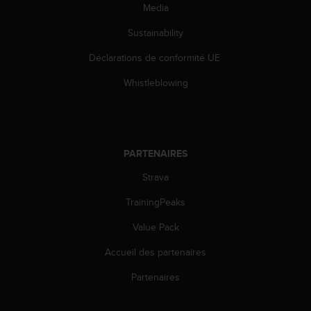
'
Media
a
c
Sustainability
c
Déclarations de conformité UE
e
s
Whistleblowing
s
i
b
i
l
PARTENAIRES
i
t
Strava
é
.
TrainingPeaks
A
d
Value Pack
r
Accueil des partenaires
e
s
Partenaires
s
e
z