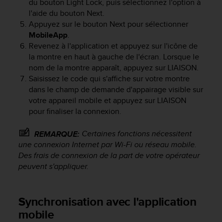
du bouton
Light Lock
, puis sélectionnez l'option à
f
l'aide du bouton
Next
.
o
Appuyez sur le bouton
Next
pour sélectionner
r
MobileApp
.
m
Revenez à l'application et appuyez sur l'icône de
i
la montre en haut à gauche de l'écran. Lorsque le
t
é
nom de la montre apparaît, appuyez sur LIAISON.
a
Saisissez le code qui s'affiche sur votre montre
u
dans le champ de demande d'appairage visible sur
x
votre appareil mobile et appuyez sur LIAISON
d
pour finaliser la connexion.
i
r
Certaines fonctions nécessitent
REMARQUE:
e
une connexion Internet par Wi-Fi ou réseau mobile.
c
Des frais de connexion de la part de votre opérateur
t
i
peuvent s'appliquer.
v
e
s
Synchronisation avec l'application
d
mobile
'