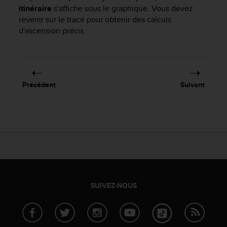
itinéraire
s'affiche sous le graphique. Vous devez
-
v
revenir sur le tracé pour obtenir des calculs
o
d'ascension précis.
u
s
a
u
S
Précédent
Suivant
e
r
v
i
c
e
c
l
i
e
SUIVEZ-NOUS
n
t
s
a