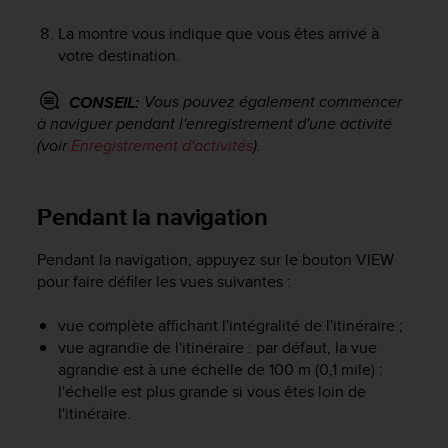
l
i
La montre vous indique que vous êtes arrivé à
t
votre destination.
y
G
Vous pouvez également commencer
CONSEIL:
u
à naviguer pendant l'enregistrement d'une activité
i
(voir
Enregistrement d'activités
).
d
e
l
Pendant la navigation
i
n
e
Pendant la navigation, appuyez sur le bouton
VIEW
s
pour faire défiler les vues suivantes :
,
W
vue complète affichant l'intégralité de l'itinéraire ;
C
vue agrandie de l'itinéraire : par défaut, la vue
A
agrandie est à une échelle de 100 m (0,1 mile) :
G
)
l'échelle est plus grande si vous êtes loin de
2
l'itinéraire.
.