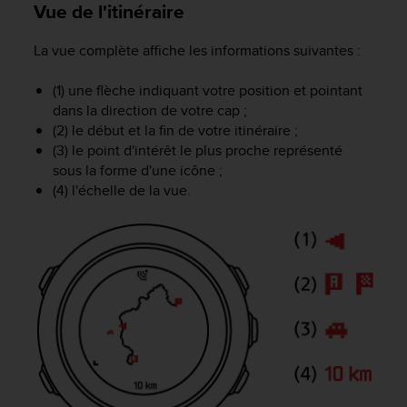
0
Vue de l'itinéraire
a
i
La vue complète affiche les informations suivantes :
n
s
(1) une flèche indiquant votre position et pointant
i
dans la direction de votre cap ;
q
u
(2) le début et la fin de votre itinéraire ;
'
(3) le point d'intérêt le plus proche représenté
à
sous la forme d'une icône ;
a
(4) l'échelle de la vue.
s
s
u
r
e
r
s
a
c
o
n
f