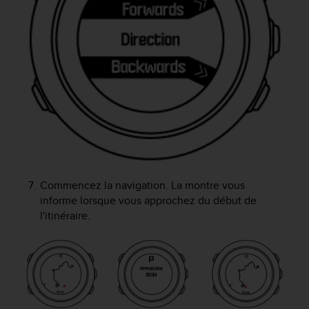
e
b
(
W
e
b
C
o
n
t
e
n
t
Commencez la navigation. La montre vous
A
informe lorsque vous approchez du début de
c
l'itinéraire.
c
e
s
s
i
b
i