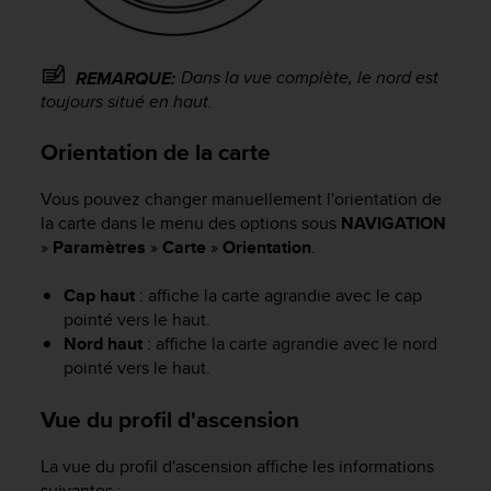
o
r
m
Dans la vue complète, le nord est
REMARQUE:
i
toujours situé en haut.
t
é
a
Orientation de la carte
u
x
Vous pouvez changer manuellement l'orientation de
a
la carte dans le menu des options sous
NAVIGATION
u
»
Paramètres
»
Carte
»
Orientation
.
t
r
Cap haut
: affiche la carte agrandie avec le cap
e
pointé vers le haut.
s
Nord haut
: affiche la carte agrandie avec le nord
n
o
pointé vers le haut.
r
m
Vue du profil d'ascension
e
s
La vue du profil d'ascension affiche les informations
d
suivantes :