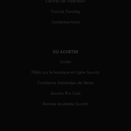
0
Centres de réparation
9
Tutorial Tuesday
0
0
Contactez-nous
(
a
p
p
e
OÙ ACHETER
l
g
Outlet
r
a
FAQs sur la boutique en ligne Suunto
t
u
Conditions Générales de Vente
i
Suunto Pro Club
t
)
Remise étudiante Suunto
s
i
v
o
u