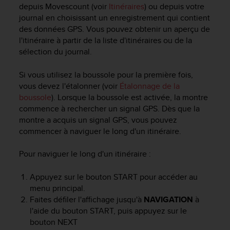
depuis Movescount (voir
Itinéraires
) ou depuis votre
f
o
journal en choisissant un enregistrement qui contient
r
des données GPS. Vous pouvez obtenir un aperçu de
m
l'itinéraire à partir de la liste d'itinéraires ou de la
i
sélection du journal.
t
é
Si vous utilisez la boussole pour la première fois,
a
vous devez l'étalonner (voir
Étalonnage de la
u
boussole
). Lorsque la boussole est activée, la montre
x
commence à rechercher un signal GPS. Dès que la
d
montre a acquis un signal GPS, vous pouvez
i
r
commencer à naviguer le long d'un itinéraire.
e
c
Pour naviguer le long d'un itinéraire :
t
i
Appuyez sur le bouton
START
pour accéder au
v
menu principal.
e
Faites défiler l'affichage jusqu'à
NAVIGATION
à
s
l'aide du bouton
START
, puis appuyez sur le
d
bouton
NEXT
'