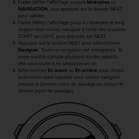
Faites défiler l'affichage jusqu'à
Itinéraires
ou
a
c
NAVIGATION
, puis appuyez sur le bouton
NEXT
c
pour valider.
e
Faites défiler l'affichage jusqu'à l'itinéraire le long
s
duquel vous voulez naviguer à l'aide des boutons
s
START
ou
LIGHT
, puis appuyez sur
NEXT
.
i
Appuyez sur le bouton
NEXT
pour sélectionner
b
Naviguer
. Toute la navigation est enregistrée. Si
i
votre montre compte plusieurs modes sportifs,
l
elle vous invite à en sélectionner un.
i
Sélectionnez
En avant
ou
En arrière
pour choisir
t
é
la direction dans laquelle vous voulez naviguer
d
(depuis le premier point de passage ou depuis le
u
dernier point de passage).
c
o
n
t
e
n
u
W