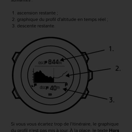
'
a
ascension restante ;
c
graphique du profil d'altitude en temps réel ;
c
e
descente restante.
s
s
i
b
i
l
i
t
é
.
A
d
r
e
s
s
Si vous vous écartez trop de l'itinéraire, le graphique
e
du profil n'est pas mis à jour. À la place, le texte
Hors
z