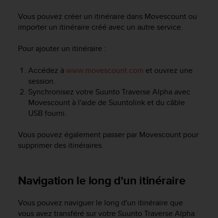
e
s
Vous pouvez créer un itinéraire dans Movescount ou
i
importer un itinéraire créé avec un autre service.
t
e
Pour ajouter un itinéraire :
W
e
b
Accédez à
www.movescount.com
et ouvrez une
a
session.
u
Synchronisez votre
Suunto Traverse Alpha
avec
n
Movescount à l'aide de Suuntolink et du câble
i
USB fourni.
v
e
Vous pouvez également passer par Movescount pour
a
supprimer des itinéraires.
u
A
A
d
Navigation le long d'un itinéraire
e
c
Vous pouvez naviguer le long d'un itinéraire que
o
vous avez transféré sur votre
Suunto Traverse Alpha
n