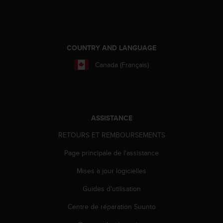
u
x
É
t
a
COUNTRY AND LANGUAGE
t
s
Canada (Français)
-
U
n
i
s
ASSISTANCE
a
u
RETOURS ET REMBOURSEMENTS
+
Page principale de l'assistance
1
8
Mises à jour logicielles
5
5
Guides d'utilisation
2
5
Centre de réparation Suunto
8