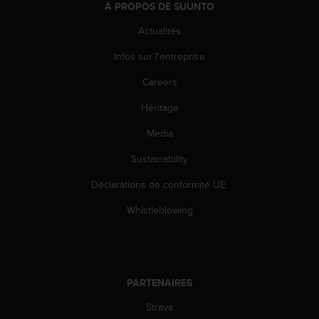
À PROPOS DE SUUNTO
s
r
Actualités
e
n
Infos sur l'entreprise
c
o
Careers
n
Héritage
t
r
Media
e
z
Sustainability
d
e
Déclarations de conformité UE
s
p
Whistleblowing
r
o
b
l
è
PARTENAIRES
m
Strava
e