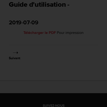
e
Guide d'utilisation -
s
i
t
e
2019-07-09
W
e
Télécharger le PDF
Pour impression
b
a
u
n
i
v
Suivant
e
a
u
A
A
d
e
c
o
n
SUIVEZ-NOUS