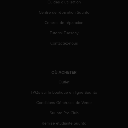
a
Guides d'utilisation
c
Centre de réparation Suunto
c
e
Centres de réparation
s
s
Tutorial Tuesday
i
b
Contactez-nous
i
l
i
t
é
OÙ ACHETER
d
u
Outlet
c
FAQs sur la boutique en ligne Suunto
o
n
Conditions Générales de Vente
t
e
Suunto Pro Club
n
u
Remise étudiante Suunto
W