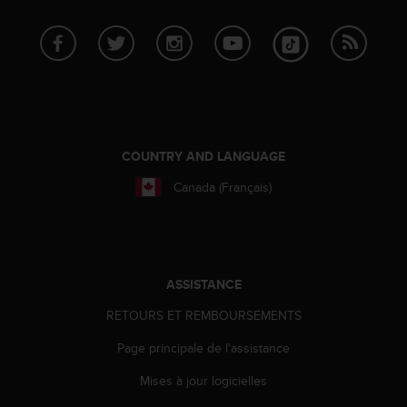
f
o
r
m
i
t
é
a
COUNTRY AND LANGUAGE
u
x
Canada (Français)
d
i
r
e
c
ASSISTANCE
t
i
RETOURS ET REMBOURSEMENTS
v
e
Page principale de l'assistance
s
d
Mises à jour logicielles
'