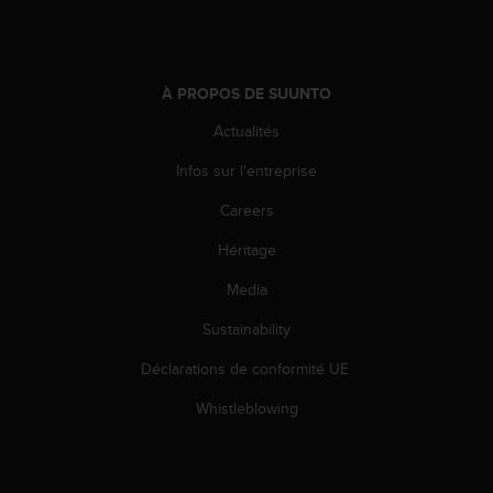
e
b
(
W
À PROPOS DE SUUNTO
e
b
Actualités
C
Infos sur l'entreprise
o
n
Careers
t
e
Héritage
n
t
Media
A
c
Sustainability
c
Déclarations de conformité UE
e
s
Whistleblowing
s
i
b
i