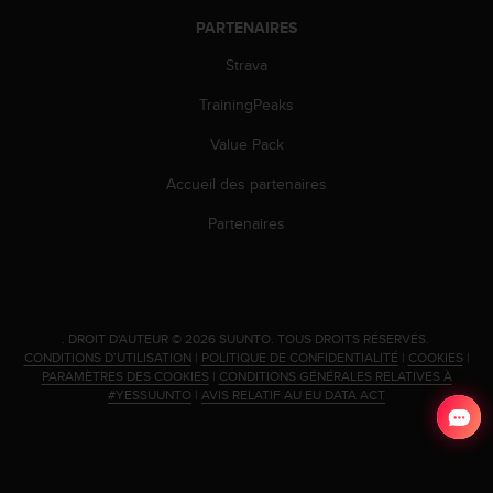
l
PARTENAIRES
i
t
Strava
y
G
TrainingPeaks
u
i
Value Pack
d
Accueil des partenaires
e
l
Partenaires
i
n
e
s
,
.
DROIT D'AUTEUR © 2026 SUUNTO.
TOUS DROITS RÉSERVÉS.
W
CONDITIONS D’UTILISATION
|
POLITIQUE DE CONFIDENTIALITÉ
|
COOKIES
|
C
PARAMÈTRES DES COOKIES
|
CONDITIONS GÉNÉRALES RELATIVES À
A
#YESSUUNTO
|
AVIS RELATIF AU EU DATA ACT
G
)
2
.