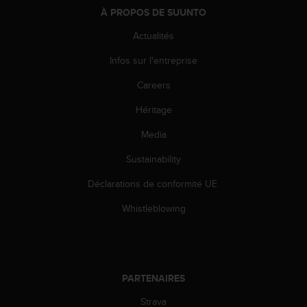
l
À PROPOS DE SUUNTO
i
t
Actualités
y
Infos sur l'entreprise
G
u
Careers
i
d
Héritage
e
l
Media
i
n
Sustainability
e
Déclarations de conformité UE
s
,
Whistleblowing
W
C
A
G
)
PARTENAIRES
2
.
Strava