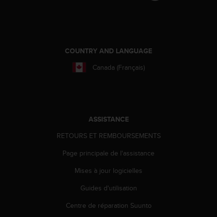
a
c
c
e
s
COUNTRY AND LANGUAGE
s
i
Canada (Français)
b
i
l
i
t
é
ASSISTANCE
d
RETOURS ET REMBOURSEMENTS
u
c
Page principale de l'assistance
o
n
Mises à jour logicielles
t
e
Guides d'utilisation
n
Centre de réparation Suunto
u
W