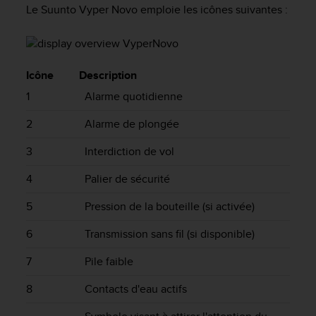
e
Le
Suunto Vyper Novo
emploie les icônes suivantes :
s
i
t
e
W
Icône
Description
e
1
Alarme quotidienne
b
a
2
Alarme de plongée
u
n
3
Interdiction de vol
i
v
4
Palier de sécurité
e
a
5
Pression de la bouteille (si activée)
u
A
6
Transmission sans fil (si disponible)
A
d
7
Pile faible
e
c
8
Contacts d'eau actifs
o
n