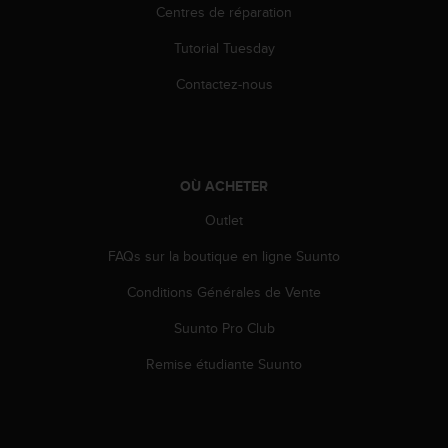
Centres de réparation
e
b
Tutorial Tuesday
(
W
Contactez-nous
e
b
C
o
n
OÙ ACHETER
t
e
Outlet
n
FAQs sur la boutique en ligne Suunto
t
A
Conditions Générales de Vente
c
c
Suunto Pro Club
e
s
Remise étudiante Suunto
s
i
b
i