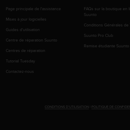
o
Page principale de l'assistance
FAQs sur la boutique en l
r
Suunto
m
Mises à jour logicielles
i
Conditions Générales de
t
Guides d'utilisation
é
Suunto Pro Club
a
Centre de réparation Suunto
u
Remise étudiante Suunto
x
Centres de réparation
a
Tutorial Tuesday
u
t
Contactez-nous
r
e
s
n
o
r
CONDITIONS D’UTILISATION
|
POLITIQUE DE CONFIDE
m
e
s
d