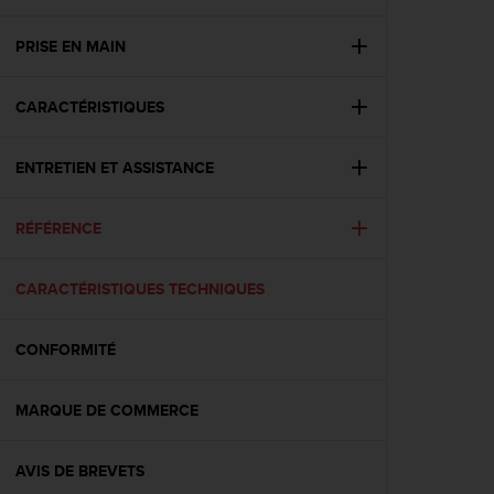
e
s
i
PRISE EN MAIN
t
e
CARACTÉRISTIQUES
W
e
b
ENTRETIEN ET ASSISTANCE
a
u
n
RÉFÉRENCE
i
v
e
CARACTÉRISTIQUES TECHNIQUES
a
u
CONFORMITÉ
A
A
d
MARQUE DE COMMERCE
e
c
o
AVIS DE BREVETS
n