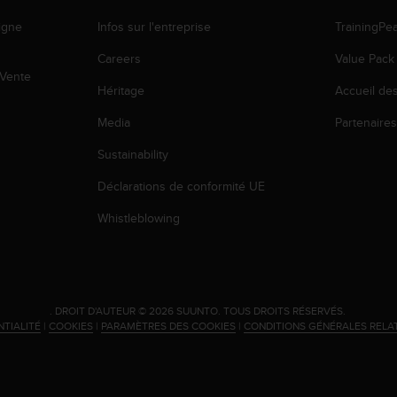
igne
Infos sur l'entreprise
TrainingPe
Careers
Value Pack
 Vente
Héritage
Accueil de
Media
Partenaire
Sustainability
Déclarations de conformité UE
Whistleblowing
.
DROIT D'AUTEUR © 2026 SUUNTO.
TOUS DROITS RÉSERVÉS.
NTIALITÉ
|
COOKIES
|
PARAMÈTRES DES COOKIES
|
CONDITIONS GÉNÉRALES RELA