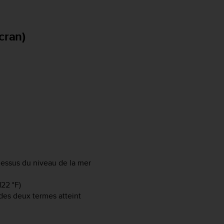
cran)
-dessus du niveau de la mer
122 °F)
des deux termes atteint