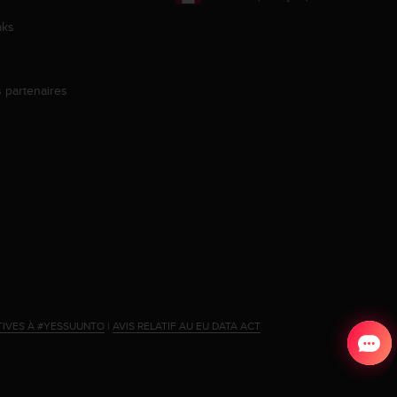
aks
s partenaires
s
TIVES À #YESSUUNTO
|
AVIS RELATIF AU EU DATA ACT