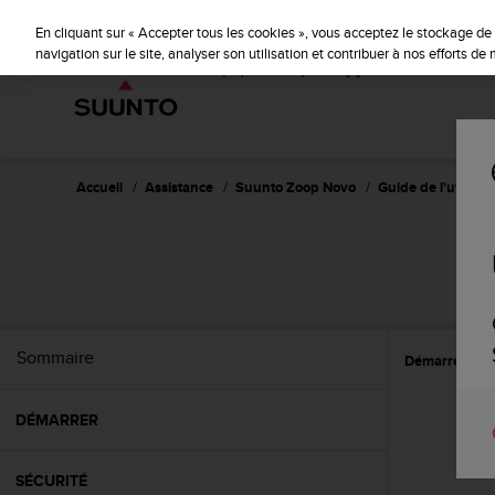
S
P
🔺Suu
⏸
u
En cliquant sur « Accepter tous les cookies », vous acceptez le stockage de 
a
u
navigation sur le site, analyser son utilisation et contribuer à nos efforts d
u
n
s
t
e
o
s
'
e
Accueil
Assistance
Suunto Zoop Novo
Guide de l'utilisat
n
g
a
g
e
à
a
Sommaire
Démarrer
R
m
e
n
DÉMARRER
e
r
c
SÉCURITÉ