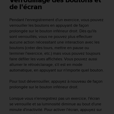
Verrouillage des boutons et
e
de l'écran
s
i
t
Pendant l'enregistrement d'un exercice, vous pouvez
e
verrouiller les boutons en appuyant de façon
W
prolongée sur le bouton inférieur droit. Dès qu'ils
e
b
sont verrouillés, vous ne pouvez plus effectuer
a
aucune action nécessitant une interaction avec les
u
boutons (créer des tours, mettre en pause ou
n
terminer l'exercice, etc.) mais vous pouvez toujours
i
faire défiler les vues affichées. Vous pouvez aussi
v
allumer le rétroéclairage, s'il est en mode
e
automatique, en appuyant sur n'importe quel bouton.
a
u
Pour tout déverrouiller, appuyez à nouveau de façon
A
prolongée sur le bouton inférieur droit.
A
d
e
Lorsque vous n'enregistrez pas un exercice, l'écran
c
se verrouille et sa luminosité diminue au bout d'une
o
minute d'inactivité. Pour activer l'écran, appuyez sur
n