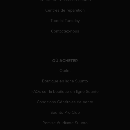
e
Centres de réparation
b
(
Tutorial Tuesday
W
e
Contactez-nous
b
C
o
n
t
OÙ ACHETER
e
n
Outlet
t
A
Boutique en ligne Suunto
c
FAQs sur la boutique en ligne Suunto
c
e
Conditions Générales de Vente
s
s
Suunto Pro Club
i
b
Remise étudiante Suunto
i