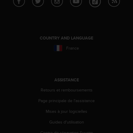
a
c
c
e
s
s
i
COUNTRY AND LANGUAGE
b
France
i
l
i
t
é
d
ASSISTANCE
u
Retours et remboursements
c
o
Page principale de l'assistance
n
t
Mises à jour logicielles
e
n
Guides d'utilisation
u
W
Centre de réparation Suunto