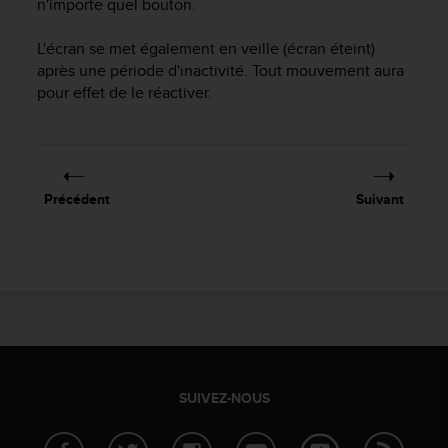
n'importe quel bouton.
f
o
L'écran se met également en veille (écran éteint)
r
après une période d'inactivité. Tout mouvement aura
m
pour effet de le réactiver.
i
t
é
a
u
x
Précédent
Suivant
d
i
r
e
c
t
i
v
e
s
SUIVEZ-NOUS
d
'