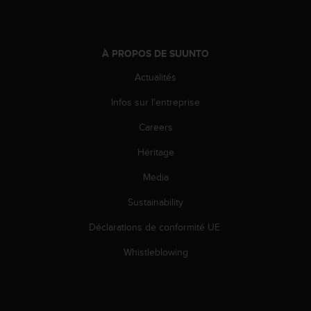
l
i
t
y
À PROPOS DE SUUNTO
G
u
Actualités
i
Infos sur l'entreprise
d
e
Careers
l
i
Héritage
n
e
Media
s
,
Sustainability
W
Déclarations de conformité UE
C
A
Whistleblowing
G
)
2
.