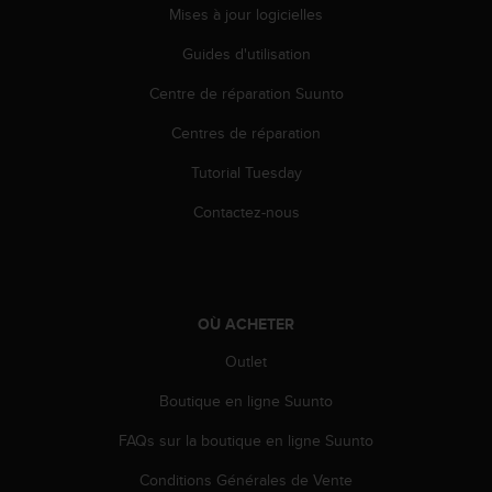
l
Mises à jour logicielles
i
t
Guides d'utilisation
y
Centre de réparation Suunto
G
u
Centres de réparation
i
d
Tutorial Tuesday
e
l
Contactez-nous
i
n
e
s
,
OÙ ACHETER
W
C
Outlet
A
Boutique en ligne Suunto
G
)
FAQs sur la boutique en ligne Suunto
2
.
Conditions Générales de Vente