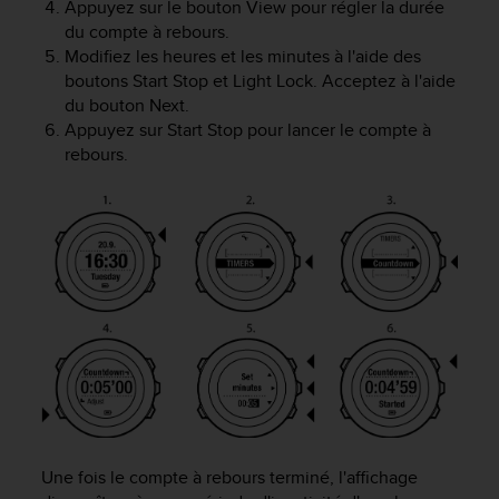
Appuyez sur le bouton
View
pour régler la durée
f
du compte à rebours.
o
Modifiez les heures et les minutes à l'aide des
r
boutons
Start Stop
et
Light Lock
. Acceptez à l'aide
m
i
du bouton
Next
.
t
Appuyez sur
Start Stop
pour lancer le compte à
é
rebours.
a
u
x
d
i
r
e
c
t
i
v
e
s
d
Une fois le compte à rebours terminé, l'affichage
'