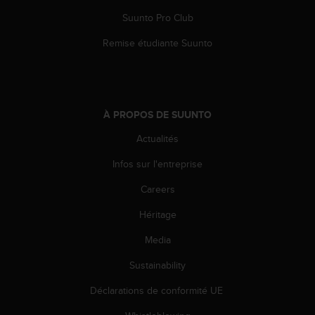
0
a
Suunto Pro Club
i
n
Remise étudiante Suunto
s
i
q
u
'
À PROPOS DE SUUNTO
à
Actualités
a
s
Infos sur l'entreprise
s
u
Careers
r
e
Héritage
r
s
Media
a
Sustainability
c
o
Déclarations de conformité UE
n
f