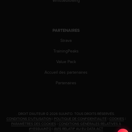
Whistleblowing
o
r
m
i
t
PARTENAIRES
é
a
Strava
u
x
TrainingPeaks
a
Value Pack
u
t
Accueil des partenaires
r
e
Partenaires
s
n
o
r
m
.
DROIT D'AUTEUR © 2026 SUUNTO.
TOUS DROITS RÉSERVÉS.
e
CONDITIONS D’UTILISATION
|
POLITIQUE DE CONFIDENTIALITÉ
|
COOKIES
|
s
PARAMÈTRES DES COOKIES
|
CONDITIONS GÉNÉRALES RELATIVES À
d
#YESSUUNTO
|
AVIS RELATIF AU EU DATA ACT