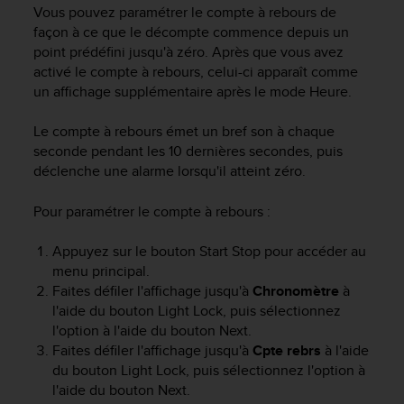
e
Vous pouvez paramétrer le compte à rebours de
s
façon à ce que le décompte commence depuis un
i
point prédéfini jusqu'à zéro. Après que vous avez
t
activé le compte à rebours, celui-ci apparaît comme
e
un affichage supplémentaire après le mode
Heure
.
W
e
b
Le compte à rebours émet un bref son à chaque
a
seconde pendant les 10 dernières secondes, puis
u
déclenche une alarme lorsqu'il atteint zéro.
n
i
Pour paramétrer le compte à rebours :
v
e
Appuyez sur le bouton
Start Stop
pour accéder au
a
menu principal.
u
A
Faites défiler l'affichage jusqu'à
Chronomètre
à
A
l'aide du bouton
Light Lock
, puis sélectionnez
d
l'option à l'aide du bouton
Next
.
e
Faites défiler l'affichage jusqu'à
Cpte rebrs
à l'aide
c
du bouton
Light Lock
, puis sélectionnez l'option à
o
l'aide du bouton
Next
.
n