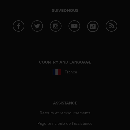
e
SUIVEZ-NOUS
b
(
W
e
b
C
o
n
t
COUNTRY AND LANGUAGE
e
n
France
t
A
c
c
e
ASSISTANCE
s
s
Retours et remboursements
i
b
Page principale de l'assistance
i