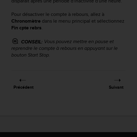
disparaît après une période d'inactivité d'une heure.
a
c
Pour désactiver le compte à rebours, allez à
c
e
Chronomètre
dans le menu principal et sélectionnez
s
Fin cpte rebrs
.
s
i
Vous pouvez mettre en pause et
CONSEIL:
b
reprendre le compte à rebours en appuyant sur le
i
bouton
Start Stop
.
l
i
t
é
d
u
Précédent
Suivant
c
o
n
t
e
n
u
W