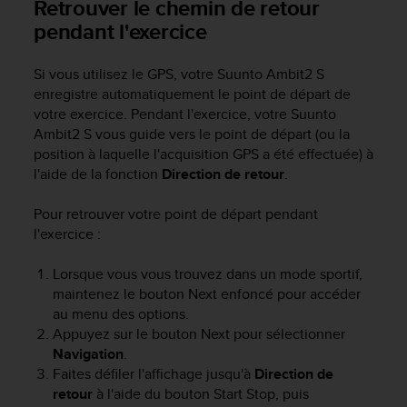
Retrouver le chemin de retour
i
pendant l'exercice
o
n
s
Si vous utilisez le GPS, votre
Suunto Ambit2 S
d
enregistre automatiquement le point de départ de
e
votre exercice. Pendant l'exercice, votre
Suunto
c
Ambit2 S
vous guide vers le point de départ (ou la
e
position à laquelle l'acquisition GPS a été effectuée) à
s
l'aide de la fonction
Direction de retour
.
i
t
Pour retrouver votre point de départ pendant
e
l'exercice :
W
e
b
Lorsque vous vous trouvez dans un mode sportif,
.
maintenez le bouton
Next
enfoncé pour accéder
au menu des options.
Appuyez sur le bouton
Next
pour sélectionner
Navigation
.
Faites défiler l'affichage jusqu'à
Direction de
retour
à l'aide du bouton
Start Stop
, puis