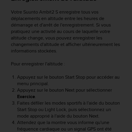
l
i
Votre
Suunto Ambit2 S
enregistre tous vos
t
déplacements en altitude entre les heures de
y
démarrage et d'arrêt de l'enregistrement. Si vous
G
pratiquez une activité au cours de laquelle votre
u
altitude change, vous pouvez enregistrer les
i
changements d'altitude et afficher ultérieurement les
d
e
informations stockées.
l
i
Pour enregistrer l'altitude :
n
e
Appuyez sur le bouton
Start Stop
pour accéder au
s
menu principal.
,
Appuyez sur le bouton
Next
pour sélectionner
W
Exercice
.
C
Faites défiler les modes sportifs à l'aide du bouton
A
G
Start Stop
ou
Light Lock
, puis sélectionnez un
)
mode approprié à l'aide du bouton
Next
.
2
Attendez que la montre vous informe qu'une
.
fréquence cardiaque ou un signal GPS ont été