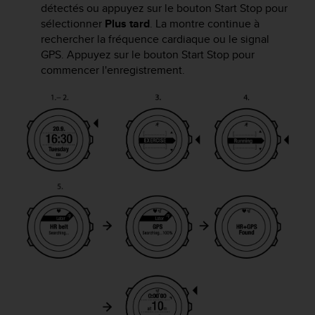
0
détectés ou appuyez sur le bouton
Start Stop
pour
a
sélectionner
Plus tard
. La montre continue à
i
rechercher la fréquence cardiaque ou le signal
n
GPS. Appuyez sur le bouton
Start Stop
pour
s
commencer l'enregistrement.
i
q
u
'
à
a
s
s
u
r
e
r
s
a
c
o
n
f