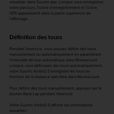
a
visualiser dans Suunto app. Lorsque vous enregistrez
c
votre parcours, l'icône d'enregistrement et l'icône
c
GPS apparaissent dans la partie supérieure de
e
l'affichage.
s
s
i
Définition des tours
b
i
l
Pendant l'exercice, vous pouvez définir des tours
i
manuellement ou automatiquement en paramétrant
t
l'intervalle de tour automatique dans Movescount.
é
Lorsque vous définissez des tours automatiquement,
d
votre
Suunto Ambit2 S
enregistre les tours en
u
fonction de la distance spécifiée dans Movescount.
c
o
Pour définir des tours manuellement, appuyez sur le
n
t
bouton
Back Lap
pendant l'exercice.
e
n
Votre
Suunto Ambit2 S
affiche les informations
u
suivantes :
W