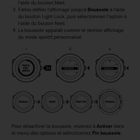
'
l'aide du bouton
Next
.
a
Faites défiler l'affichage jusqu'à
Boussole
à l'aide
c
du bouton
Light Lock
, puis sélectionnez l'option à
c
l'aide du bouton
Next
.
e
La boussole apparaît comme le dernier affichage
s
du mode sportif personnalisé.
s
i
b
i
l
i
t
é
.
A
d
r
e
s
Pour désactiver la boussole, revenez à
Activer
dans
s
le menu des options et sélectionnez
Fin boussole
.
e
z