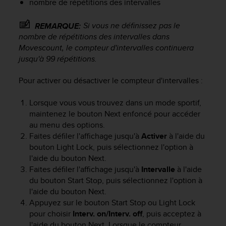
nombre de répétitions des intervalles
u
x
Si vous ne définissez pas le
É
REMARQUE:
t
nombre de répétitions des intervalles dans
a
Movescount, le compteur d'intervalles continuera
t
jusqu'à 99 répétitions.
s
-
Pour activer ou désactiver le compteur d'intervalles :
U
n
Lorsque vous vous trouvez dans un mode sportif,
i
maintenez le bouton
Next
enfoncé pour accéder
s
au menu des options.
a
Faites défiler l'affichage jusqu'à
Activer
à l'aide du
u
+
bouton
Light Lock
, puis sélectionnez l'option à
1
l'aide du bouton
Next
.
8
Faites défiler l'affichage jusqu'à
Intervalle
à l'aide
5
du bouton
Start Stop
, puis sélectionnez l'option à
5
l'aide du bouton
Next
.
2
Appuyez sur le bouton
Start Stop
ou
Light Lock
5
pour choisir
Interv. on/Interv. off
, puis acceptez à
8
l'aide du bouton
Next
. Lorsque le compteur