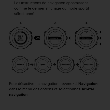
s
Les instructions de navigation apparaissent
p
comme le dernier affichage du mode sportif
o
sélectionné.
u
r
a
c
c
é
d
e
r
a
u
x
i
n
Pour désactiver la navigation, revenez à
Navigation
f
dans le menu des options et sélectionnez
Arrêter
o
navigation
.
r
m
a
t