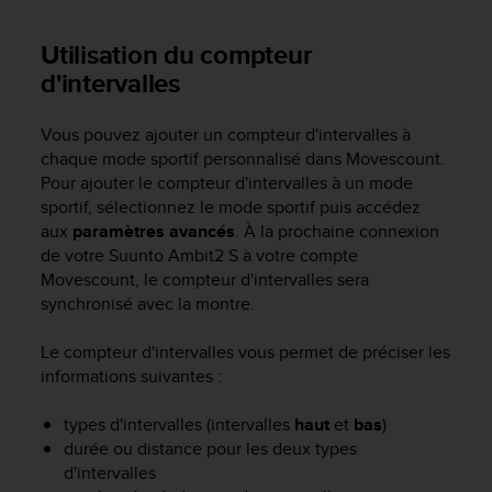
-
v
Utilisation du compteur
o
d'intervalles
u
s
a
Vous pouvez ajouter un compteur d'intervalles à
u
chaque mode sportif personnalisé dans Movescount.
S
Pour ajouter le compteur d'intervalles à un mode
e
sportif, sélectionnez le mode sportif puis accédez
r
aux
paramètres avancés
. À la prochaine connexion
v
de votre
Suunto Ambit2 S
à votre compte
i
Movescount, le compteur d'intervalles sera
c
synchronisé avec la montre.
e
c
l
Le compteur d'intervalles vous permet de préciser les
i
informations suivantes :
e
n
types d'intervalles (intervalles
haut
et
bas
)
t
durée ou distance pour les deux types
s
d'intervalles
a