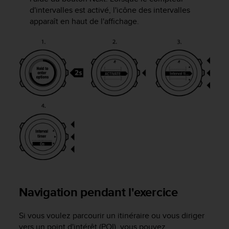
0
d'intervalles est activé, l'icône des intervalles
9
apparaît en haut de l'affichage.
0
0
(
a
p
p
e
l
g
r
a
t
u
i
t
)
s
Navigation pendant l'exercice
i
v
Si vous voulez parcourir un itinéraire ou vous diriger
o
u
vers un point d'intérêt (POI), vous pouvez