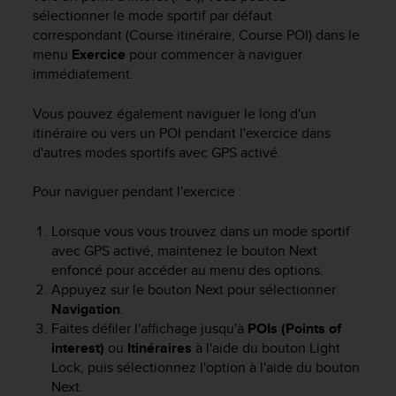
s
sélectionner le mode sportif par défaut
r
correspondant (Course itinéraire, Course POI) dans le
e
menu
Exercice
pour commencer à naviguer
n
immédiatement.
c
o
Vous pouvez également naviguer le long d'un
n
itinéraire ou vers un POI pendant l'exercice dans
t
d'autres modes sportifs avec GPS activé.
r
e
z
Pour naviguer pendant l'exercice :
d
e
Lorsque vous vous trouvez dans un mode sportif
s
avec GPS activé, maintenez le bouton
Next
p
enfoncé pour accéder au menu des options.
r
Appuyez sur le bouton
Next
pour sélectionner
o
Navigation
.
b
Faites défiler l'affichage jusqu'à
POIs (Points of
l
interest)
ou
Itinéraires
à l'aide du bouton
Light
è
m
Lock
, puis sélectionnez l'option à l'aide du bouton
e
Next
.