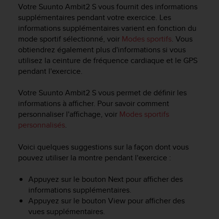
e
Votre
Suunto Ambit2 S
vous fournit des informations
s
supplémentaires pendant votre exercice. Les
i
informations supplémentaires varient en fonction du
t
mode sportif sélectionné, voir
Modes sportifs
. Vous
e
obtiendrez également plus d'informations si vous
W
e
utilisez la ceinture de fréquence cardiaque et le GPS
b
pendant l'exercice.
a
u
Votre
Suunto Ambit2 S
vous permet de définir les
n
informations à afficher. Pour savoir comment
i
personnaliser l'affichage, voir
Modes sportifs
v
personnalisés
.
e
a
Voici quelques suggestions sur la façon dont vous
u
pouvez utiliser la montre pendant l'exercice :
A
A
d
Appuyez sur le bouton
Next
pour afficher des
e
informations supplémentaires.
c
Appuyez sur le bouton
View
pour afficher des
o
vues supplémentaires.
n