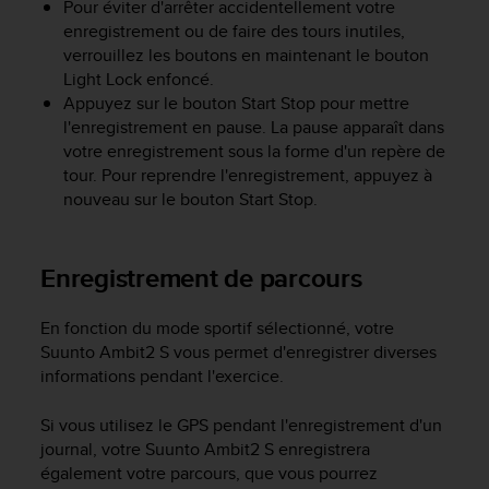
Pour éviter d'arrêter accidentellement votre
f
enregistrement ou de faire des tours inutiles,
o
verrouillez les boutons en maintenant le bouton
r
Light Lock
enfoncé.
m
i
Appuyez sur le bouton
Start Stop
pour mettre
t
l'enregistrement en pause. La pause apparaît dans
é
votre enregistrement sous la forme d'un repère de
a
tour. Pour reprendre l'enregistrement, appuyez à
u
nouveau sur le bouton
Start Stop
.
x
d
i
Enregistrement de parcours
r
e
c
En fonction du mode sportif sélectionné, votre
t
Suunto Ambit2 S
vous permet d'enregistrer diverses
i
informations pendant l'exercice.
v
e
Si vous utilisez le GPS pendant l'enregistrement d'un
s
journal, votre
Suunto Ambit2 S
enregistrera
d
également votre parcours, que vous pourrez
'