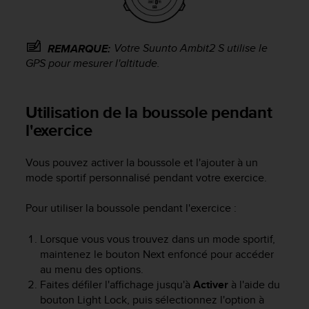
o
r
m
Votre
Suunto Ambit2 S
utilise le
REMARQUE:
i
GPS pour mesurer l'altitude.
t
é
a
u
Utilisation de la boussole pendant
x
l'exercice
a
u
t
Vous pouvez activer la boussole et l'ajouter à un
r
mode sportif personnalisé pendant votre exercice.
e
s
Pour utiliser la boussole pendant l'exercice :
n
o
Lorsque vous vous trouvez dans un mode sportif,
r
maintenez le bouton
Next
enfoncé pour accéder
m
au menu des options.
e
Faites défiler l'affichage jusqu'à
Activer
à l'aide du
s
bouton
Light Lock
, puis sélectionnez l'option à
d