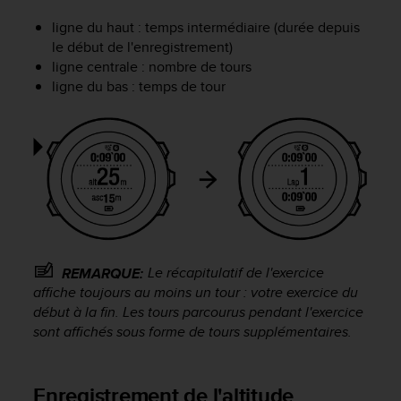
e
ligne du haut : temps intermédiaire (durée depuis
b
le début de l'enregistrement)
(
ligne centrale : nombre de tours
W
ligne du bas : temps de tour
e
b
C
o
n
t
e
n
t
A
c
Le récapitulatif de l'exercice
REMARQUE:
c
affiche toujours au moins un tour : votre exercice du
e
début à la fin. Les tours parcourus pendant l'exercice
s
sont affichés sous forme de tours supplémentaires.
s
i
b
Enregistrement de l'altitude
i