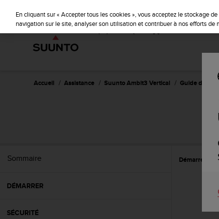
S
u
En cliquant sur « Accepter tous les cookies », vous acceptez le stockage de 
u
navigation sur le site, analyser son utilisation et contribuer à nos efforts d
n
t
o
s
'
e
Accueil
Assistance
Suunto Ambit3 Vertical
Guide d'utilisa
n
g
a
SU
g
e
à
a
Sommaire
Démarrer
C
m
e
n
DÉMARRER
e
r
c
SÉCURITÉ