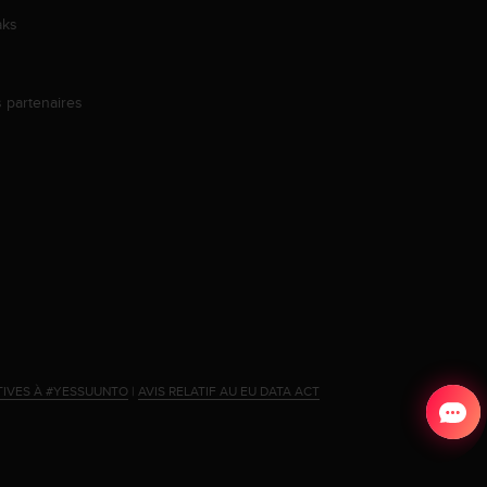
aks
s partenaires
s
TIVES À #YESSUUNTO
|
AVIS RELATIF AU EU DATA ACT