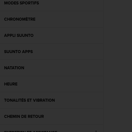
l
MODES SPORTIFS
i
t
CHRONOMÈTRE
y
G
u
APPLI SUUNTO
i
d
e
SUUNTO APPS
l
i
n
NATATION
e
s
HEURE
,
W
C
TONALITÉS ET VIBRATION
A
G
)
CHEMIN DE RETOUR
2
.