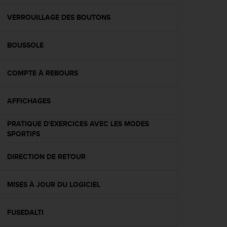
f
o
VERROUILLAGE DES BOUTONS
r
m
BOUSSOLE
i
t
é
COMPTE À REBOURS
a
u
x
AFFICHAGES
d
i
PRATIQUE D'EXERCICES AVEC LES MODES
r
SPORTIFS
e
c
DIRECTION DE RETOUR
t
i
v
MISES À JOUR DU LOGICIEL
e
s
d
FUSEDALTI
'