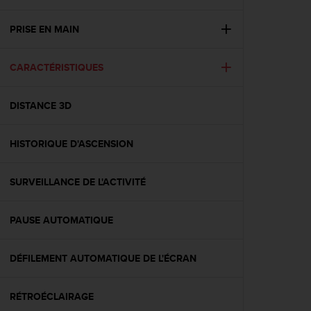
e
s
i
PRISE EN MAIN
t
e
CARACTÉRISTIQUES
W
e
b
DISTANCE 3D
a
u
n
HISTORIQUE D'ASCENSION
i
v
e
SURVEILLANCE DE L'ACTIVITÉ
a
u
PAUSE AUTOMATIQUE
A
A
d
DÉFILEMENT AUTOMATIQUE DE L'ÉCRAN
e
c
o
RÉTROÉCLAIRAGE
n