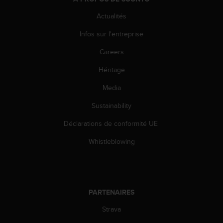
l
i
Actualités
t
Infos sur l'entreprise
y
G
Careers
u
i
Héritage
d
e
Media
l
i
Sustainability
n
Déclarations de conformité UE
e
s
Whistleblowing
,
W
C
A
G
PARTENAIRES
)
2
Strava
.