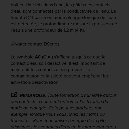
e
boîtier. Une fois dans l'eau, les pôles des contacts
s
d'eau sont connectés par la conductivité de l'eau. Le
i
Suunto D4f
passe en mode plongée lorsque de l'eau
t
est détectée, le profondimètre mesure la pression de
e
W
l'eau à une profondeur de 1,2 m (4 ft).
e
b
a
u
Le symbole
AC
(C.A.) s'affiche jusqu'à ce que le
n
contact d'eau soit désactivé. Il est important de
i
maintenir les contacts d'eau propres. La
v
e
contamination et la saleté peuvent empêcher leur
a
activation/désactivation.
u
A
Toute formation d'humidité autour
REMARQUE:
A
des contacts d'eau peut entraîner l'activation du
d
mode de plongée. Cela peut se produire, par
e
exemple, lorsque vous vous lavez les mains ou
c
transpirez. Pour économiser l'énergie de la pile,
o
désactivez les contacts d'eau en les nettoyant et/ou
n