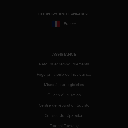
a
c
c
COUNTRY AND LANGUAGE
e
France
s
s
i
b
i
l
ASSISTANCE
i
Retours et remboursements
t
é
Page principale de l'assistance
d
u
Mises à jour logicielles
c
o
Guides d'utilisation
n
t
Centre de réparation Suunto
e
Centres de réparation
n
u
Tutorial Tuesday
W