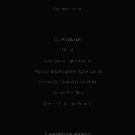
e
Contactez-nous
b
(
W
e
b
OÙ ACHETER
C
o
Outlet
n
t
Boutique en ligne Suunto
e
FAQs sur la boutique en ligne Suunto
n
t
Conditions Générales de Vente
A
c
Suunto Pro Club
c
e
Remise étudiante Suunto
s
s
i
b
i
À PROPOS DE SUUNTO