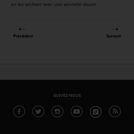
f
en les séchant avec une serviette douce.
o
r
m
i
t
Précédent
Suivant
é
a
u
x
d
i
r
e
c
t
SUIVEZ-NOUS
i
v
e
s
d
'