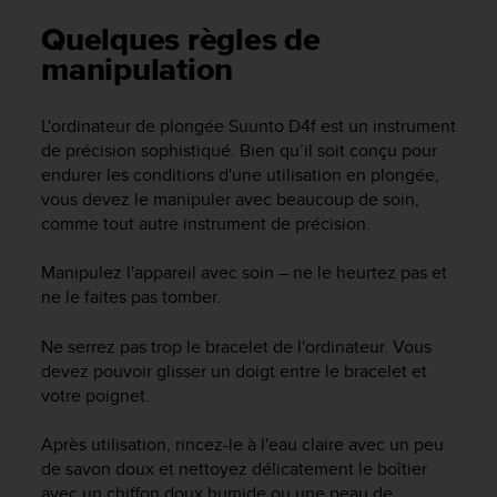
e
s
Quelques règles de
i
manipulation
t
e
W
L'ordinateur de plongée
Suunto D4f
est un instrument
e
de précision sophistiqué. Bien qu’il soit conçu pour
b
endurer les conditions d'une utilisation en plongée,
a
vous devez le manipuler avec beaucoup de soin,
u
comme tout autre instrument de précision.
n
i
v
Manipulez l'appareil avec soin – ne le heurtez pas et
e
ne le faites pas tomber.
a
u
Ne serrez pas trop le bracelet de l'ordinateur. Vous
A
devez pouvoir glisser un doigt entre le bracelet et
A
votre poignet.
d
e
Après utilisation, rincez-le à l'eau claire avec un peu
c
o
de savon doux et nettoyez délicatement le boîtier
n
avec un chiffon doux humide ou une peau de