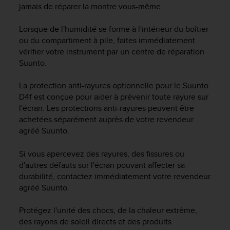
a
jamais de réparer la montre vous-même.
c
c
Lorsque de l'humidité se forme à l'intérieur du boîtier
e
ou du compartiment à pile, faites immédiatement
s
vérifier votre instrument par un centre de réparation
s
Suunto.
i
b
i
La protection anti-rayures optionnelle pour le
Suunto
l
D4f
est conçue pour aider à prévenir toute rayure sur
i
l'écran. Les protections anti-rayures peuvent être
t
achetées séparément auprès de votre revendeur
é
agréé Suunto.
d
u
Si vous apercevez des rayures, des fissures ou
c
d'autres défauts sur l'écran pouvant affecter sa
o
durabilité, contactez immédiatement votre revendeur
n
agréé Suunto.
t
e
n
Protégez l'unité des chocs, de la chaleur extrême,
u
des rayons de soleil directs et des produits
W