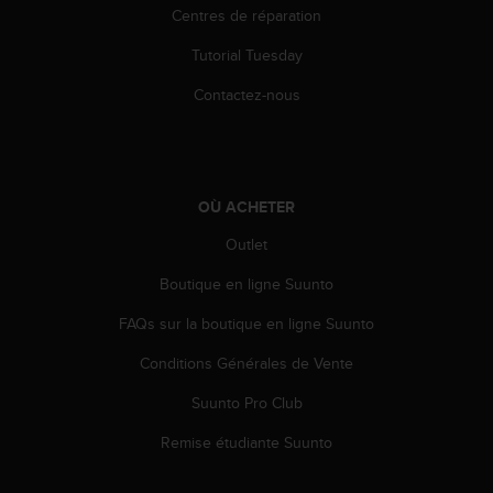
0
Centres de réparation
a
i
Tutorial Tuesday
n
s
Contactez-nous
i
q
u
'
à
OÙ ACHETER
a
s
Outlet
s
Boutique en ligne Suunto
u
r
FAQs sur la boutique en ligne Suunto
e
r
Conditions Générales de Vente
s
a
Suunto Pro Club
c
o
Remise étudiante Suunto
n
f