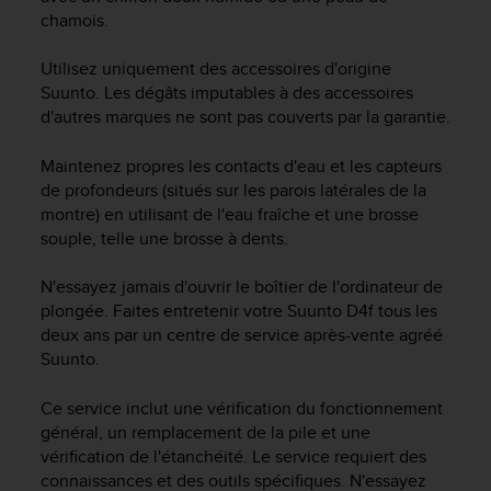
f
chamois.
o
r
Utilisez uniquement des accessoires d'origine
m
Suunto. Les dégâts imputables à des accessoires
i
d'autres marques ne sont pas couverts par la garantie.
t
é
Maintenez propres les contacts d'eau et les capteurs
a
de profondeurs (situés sur les parois latérales de la
u
x
montre) en utilisant de l'eau fraîche et une brosse
d
souple, telle une brosse à dents.
i
r
N'essayez jamais d'ouvrir le boîtier de l'ordinateur de
e
plongée. Faites entretenir votre
Suunto D4f
tous les
c
deux ans par un centre de service après-vente agréé
t
Suunto.
i
v
Ce service inclut une vérification du fonctionnement
e
général, un remplacement de la pile et une
s
d
vérification de l'étanchéité. Le service requiert des
'
connaissances et des outils spécifiques. N'essayez