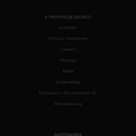
o
r
m
À PROPOS DE SUUNTO
i
Actualités
t
é
Infos sur l'entreprise
a
u
Careers
x
a
Héritage
u
t
Media
r
Sustainability
e
s
Déclarations de conformité UE
n
o
Whistleblowing
r
m
e
s
d
PARTENAIRES