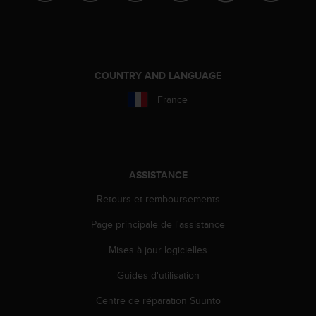
l
i
t
y
G
COUNTRY AND LANGUAGE
u
i
France
d
e
l
i
n
ASSISTANCE
e
s
Retours et remboursements
,
W
Page principale de l'assistance
C
A
Mises à jour logicielles
G
)
Guides d'utilisation
2
Centre de réparation Suunto
.