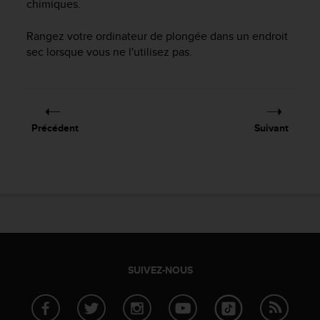
chimiques.
e
b
Rangez votre ordinateur de plongée dans un endroit
(
sec lorsque vous ne l'utilisez pas.
W
e
b
C
o
n
Précédent
Suivant
t
e
n
t
A
c
c
e
s
s
SUIVEZ-NOUS
i
b
i