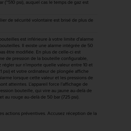
ar (~510 psi), auquel cas le temps de gaz est
ier de sécurité volontaire est brisé de plus de
outeilles est inférieure à votre limite d'alarme
bouteilles. Il existe une alarme intégrée de 50
as être modifiée. En plus de celle-ci est
me de pression de la bouteille configurable,
régler sur n'importe quelle valeur entre 10 et
1 psi) et votre ordinateur de plongée affiche
arme lorsque cette valeur et les pressions de
sont atteintes. L'appareil force l'affichage de
ression bouteille, qui vire au jaune au-delà de
 et au rouge au-delà de 50 bar (725 psi).
es actions préventives. Accusez réception de la