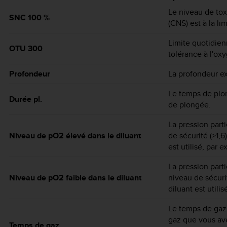
Le niveau de tox
SNC 100 %
(CNS) est à la li
Limite quotidie
OTU 300
tolérance à l'ox
Profondeur
La profondeur ex
Le temps de plo
Durée pl.
de plongée.
La pression part
Niveau de pO2 élevé dans le diluant
de sécurité (>1,6
est utilisé, par 
La pression part
Niveau de pO2 faible dans le diluant
niveau de sécuri
diluant est utili
Le temps de gaz 
gaz que vous avez
Temps de gaz