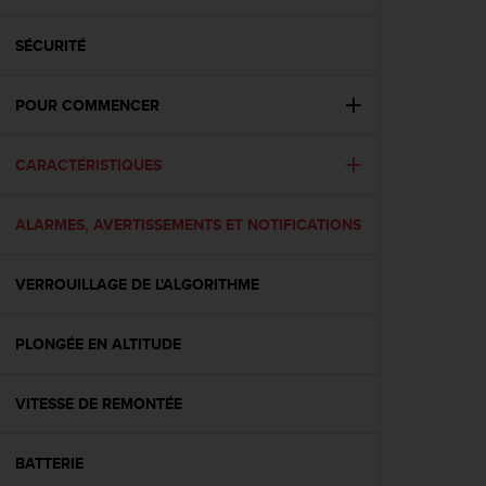
e
s
i
SÉCURITÉ
t
e
POUR COMMENCER
W
e
b
CARACTÉRISTIQUES
a
u
n
ALARMES, AVERTISSEMENTS ET NOTIFICATIONS
i
v
e
VERROUILLAGE DE L'ALGORITHME
a
u
PLONGÉE EN ALTITUDE
A
A
d
VITESSE DE REMONTÉE
e
c
o
BATTERIE
n