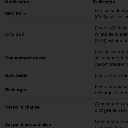
Notification
Explication
Le niveau de tox
SNC 80 %
(CNS) est à la li
Environ 80 % de
OTU 250
l'unité de toléra
(OTU) est atteint
Lors de la remon
Changement de gaz
sélectionner le 
décompression 
Batt. faible
Environ trois he
Environ deux heu
Recharger
recharge est néc
Commutation aut
Set point changé
plongée en recyc
Commutation du s
Set point personnalisé
d'une plongée en