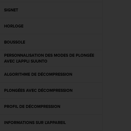
f
o
SIGNET
r
m
HORLOGE
i
t
é
BOUSSOLE
a
u
PERSONNALISATION DES MODES DE PLONGÉE
x
AVEC L'APPLI SUUNTO
d
i
r
ALGORITHME DE DÉCOMPRESSION
e
c
PLONGÉES AVEC DÉCOMPRESSION
t
i
v
PROFIL DE DÉCOMPRESSION
e
s
d
INFORMATIONS SUR L'APPAREIL
'