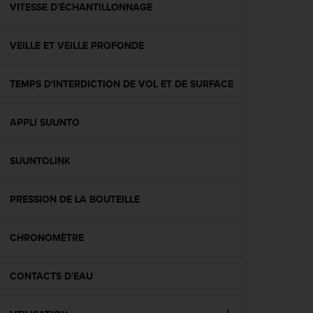
l
VITESSE D'ÉCHANTILLONNAGE
i
t
VEILLE ET VEILLE PROFONDE
y
G
u
TEMPS D'INTERDICTION DE VOL ET DE SURFACE
i
d
e
APPLI SUUNTO
l
i
n
SUUNTOLINK
e
s
PRESSION DE LA BOUTEILLE
,
W
C
CHRONOMÈTRE
A
G
)
CONTACTS D'EAU
2
.