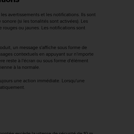
s avertissements et les notifications. Ils sont
onore (si les tonalités sont activées). Les
 rouges ou jaunes. Les notifications sont
roduit, un message s'affiche sous forme de
sages contextuels en appuyant sur n'importe
ère reste à l'écran ou sous forme d'élément
vienne à la normale.
oujours une action immédiate. Lorsqu'une
omatiquement.
montée excède la vitesse de sécurité de 10 m