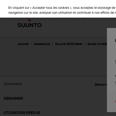
S
u
En cliquant sur « Accepter tous les cookies », vous acceptez le stockage de 
u
navigation sur le site, analyser son utilisation et contribuer à nos efforts d
n
t
o
s
'
e
Accueil
Assistance
Suunto EON Steel
Guide d'utilisation
n
g
a
g
e
à
a
Sommaire
Démarrer
C
m
e
n
DÉMARRER
e
r
c
UTILISATION PRÉVUE