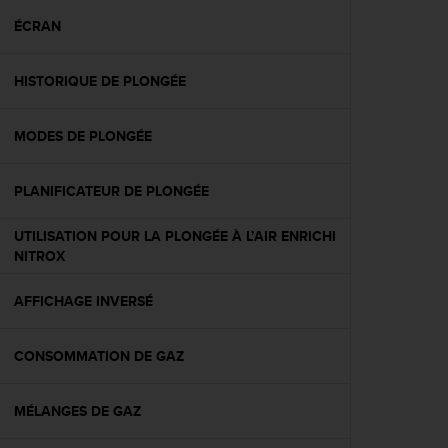
a
c
ÉCRAN
c
e
HISTORIQUE DE PLONGÉE
s
s
i
MODES DE PLONGÉE
b
i
l
PLANIFICATEUR DE PLONGÉE
i
t
UTILISATION POUR LA PLONGÉE À L’AIR ENRICHI
é
NITROX
d
u
AFFICHAGE INVERSÉ
c
o
n
CONSOMMATION DE GAZ
t
e
n
MÉLANGES DE GAZ
u
W