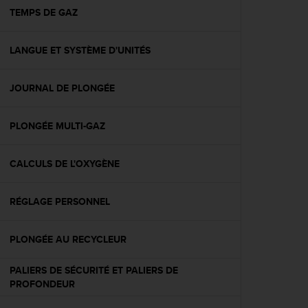
e
TEMPS DE GAZ
b
(
LANGUE ET SYSTÈME D'UNITÉS
W
e
b
JOURNAL DE PLONGÉE
C
o
n
PLONGÉE MULTI-GAZ
t
e
n
CALCULS DE L'OXYGÈNE
t
A
RÉGLAGE PERSONNEL
c
c
e
PLONGÉE AU RECYCLEUR
s
s
PALIERS DE SÉCURITÉ ET PALIERS DE
i
PROFONDEUR
b
i