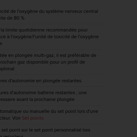
icité de l'oxygène du système nerveux central
mite de 80 %.
 la limite quotidienne recommandée pour
nce à l'oxygène/l'unité de toxicité de l'oxygène
e.
tée en plongée multi-gaz, il est préférable de
prochain gaz disponible pour un profil de
optimal
ures d'autonomie en plongée restantes
res d'autonomie batterie restantes ; une
essaire avant la prochaine plongée
omatique ou manuelle du set point lors d'une
leur. Voir
Set points
.
et point sur le set point personnalisé lors
 recycleur.