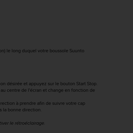
ion) le long duquel votre boussole
Suunto
ction désirée et appuyez sur le bouton
Start Stop
.
e au centre de l'écran et change en fonction de
irection à prendre afin de suivre votre cap
 la bonne direction.
ver le rétroéclairage.