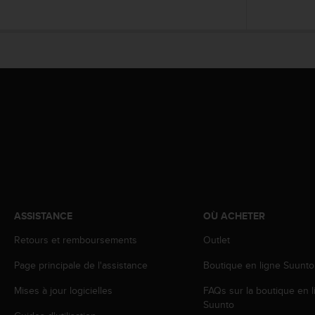
e
b
(
W
e
b
C
o
n
t
e
n
t
A
c
ASSISTANCE
OÙ ACHETER
c
e
Retours et remboursements
Outlet
s
s
Page principale de l'assistance
Boutique en ligne Suunto
i
Mises à jour logicielles
FAQs sur la boutique en l
b
Suunto
i