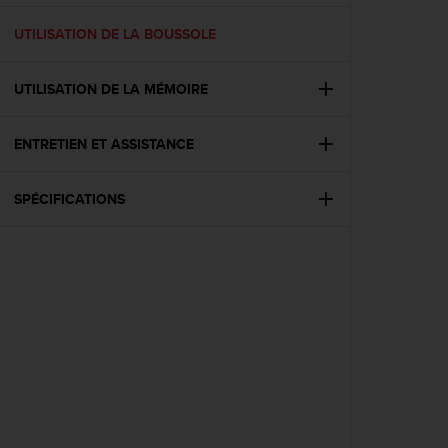
f
o
UTILISATION DE LA BOUSSOLE
r
m
UTILISATION DE LA MÉMOIRE
i
t
é
ENTRETIEN ET ASSISTANCE
a
u
x
SPÉCIFICATIONS
d
i
r
e
c
t
i
v
e
s
d
'