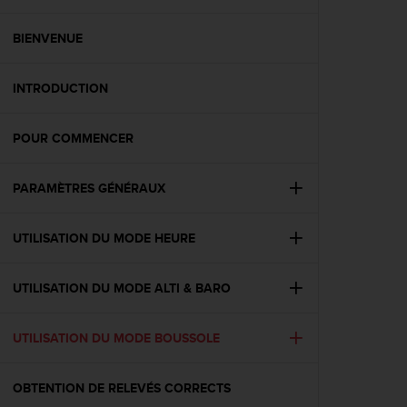
e
s
i
BIENVENUE
t
e
INTRODUCTION
W
e
b
POUR COMMENCER
a
u
n
PARAMÈTRES GÉNÉRAUX
i
v
e
UTILISATION DU MODE HEURE
a
u
UTILISATION DU MODE ALTI & BARO
A
A
d
UTILISATION DU MODE BOUSSOLE
e
c
o
OBTENTION DE RELEVÉS CORRECTS
n