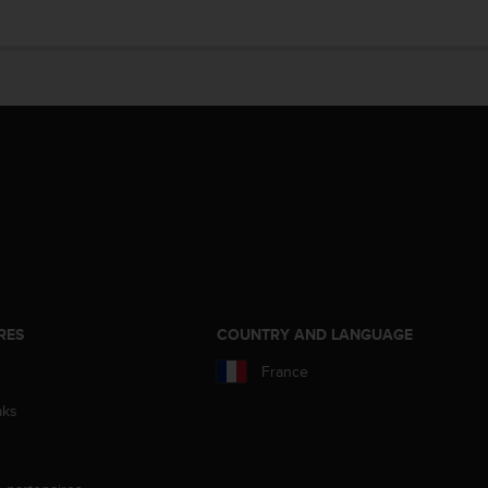
RES
COUNTRY AND LANGUAGE
France
aks