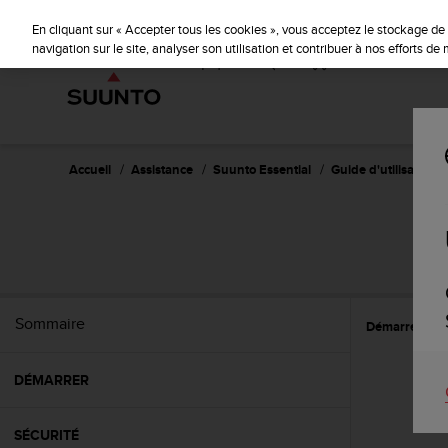
S
u
En cliquant sur « Accepter tous les cookies », vous acceptez le stockage de 
u
navigation sur le site, analyser son utilisation et contribuer à nos efforts d
n
t
o
s
'
e
Accueil
Assistance
Suunto Essential
Guide d'utilisation -
n
g
a
g
e
à
a
Sommaire
Démarrer
U
m
e
n
DÉMARRER
e
r
c
SÉCURITÉ