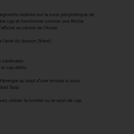
egments mobiles sur la zone périphérique de
e votre cap et fonctionne comme une flèche
affiche au centre de l'écran.
 l'aide du bouton [View] :
s cardinales
 le cap défini
énergie au bout d'une minute si vous
Start Stop
.
z utiliser la lunette ou le suivi de cap.