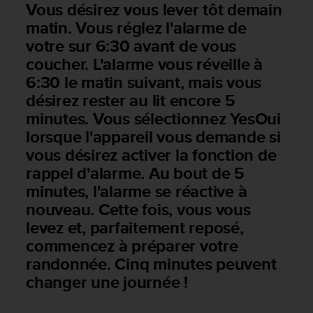
Vous désirez vous lever tôt demain
e
matin. Vous réglez l'alarme de
b
(
votre sur 6:30 avant de vous
W
coucher. L'alarme vous réveille à
e
6:30 le matin suivant, mais vous
b
désirez rester au lit encore 5
C
o
minutes. Vous sélectionnez YesOui
n
lorsque l'appareil vous demande si
t
vous désirez activer la fonction de
e
n
rappel d'alarme. Au bout de 5
t
minutes, l'alarme se réactive à
A
nouveau. Cette fois, vous vous
c
c
levez et, parfaitement reposé,
e
commencez à préparer votre
s
randonnée. Cinq minutes peuvent
s
changer une journée !
i
b
i