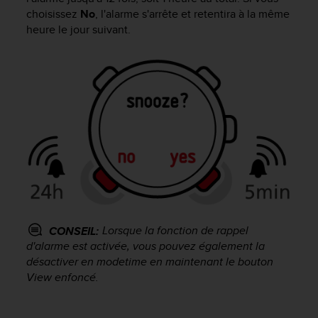
a
choisissez
No
, l'alarme s'arrête et retentira à la même
c
heure le jour suivant.
c
e
s
s
i
b
i
l
i
t
é
d
u
c
Lorsque la fonction de rappel
CONSEIL:
o
d'alarme est activée, vous pouvez également la
n
t
désactiver en mode
time
en maintenant le bouton
e
View
enfoncé.
n
u
W