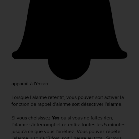
f
o
r
m
i
t
é
a
u
x
d
i
r
apparaît à l'écran.
e
c
Lorsque l'alarme retentit, vous pouvez soit activer la
t
i
fonction de rappel d'alarme soit désactiver l'alarme.
v
e
Si vous choisissez
Yes
ou si vous ne faites rien,
s
l'alarme s'interrompt et retentira toutes les 5 minutes
d
jusqu'à ce que vous l'arrêtiez. Vous pouvez répéter
'
l'alarme jusqu'à 12 fois, soit 1 heure au total. Si vous