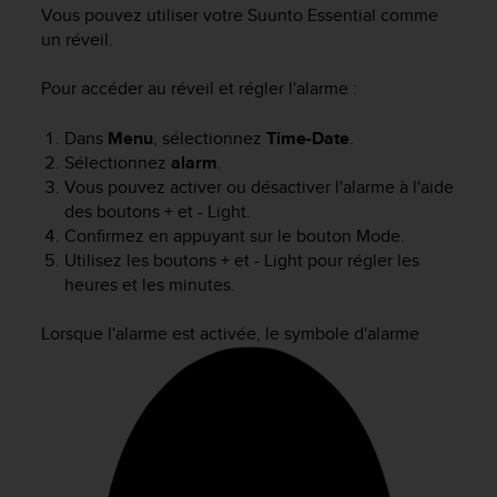
e
Vous pouvez utiliser votre
Suunto Essential
comme
s
un réveil.
i
t
Pour accéder au réveil et régler l'alarme :
e
W
e
Dans
Menu
, sélectionnez
Time-Date
.
b
Sélectionnez
alarm
.
a
Vous pouvez activer ou désactiver l'alarme à l'aide
u
des boutons
+
et
- Light
.
n
Confirmez en appuyant sur le bouton
Mode
.
i
Utilisez les boutons
+
et
- Light
pour régler les
v
heures et les minutes.
e
a
Lorsque l'alarme est activée, le symbole d'alarme
u
A
A
d
e
c
o
n