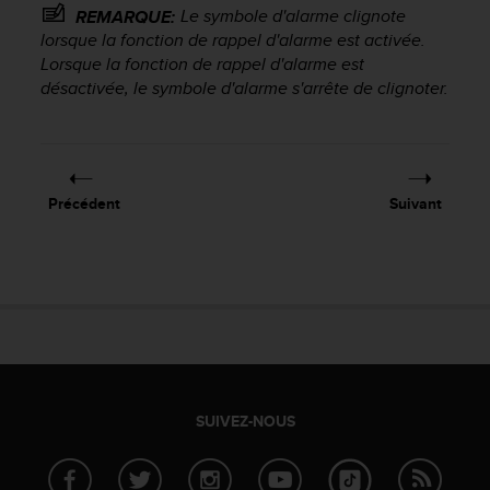
l
Le symbole d'alarme clignote
REMARQUE:
i
lorsque la fonction de rappel d'alarme est activée.
t
Lorsque la fonction de rappel d'alarme est
y
désactivée, le symbole d'alarme s'arrête de clignoter.
G
u
i
d
e
Précédent
Suivant
l
i
n
e
s
,
W
C
A
G
SUIVEZ-NOUS
)
2
.