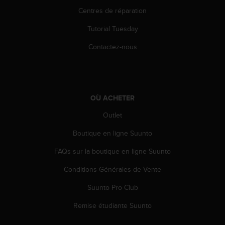
o
Centres de réparation
r
m
Tutorial Tuesday
i
t
Contactez-nous
é
a
u
x
a
OÙ ACHETER
u
Outlet
t
r
Boutique en ligne Suunto
e
s
FAQs sur la boutique en ligne Suunto
n
o
Conditions Générales de Vente
r
m
Suunto Pro Club
e
Remise étudiante Suunto
s
d