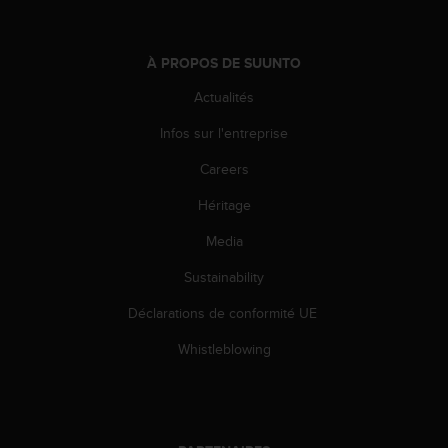
'
a
c
À PROPOS DE SUUNTO
c
e
Actualités
s
s
Infos sur l'entreprise
i
b
Careers
i
l
Héritage
i
Media
t
é
Sustainability
.
A
Déclarations de conformité UE
d
r
Whistleblowing
e
s
s
e
z