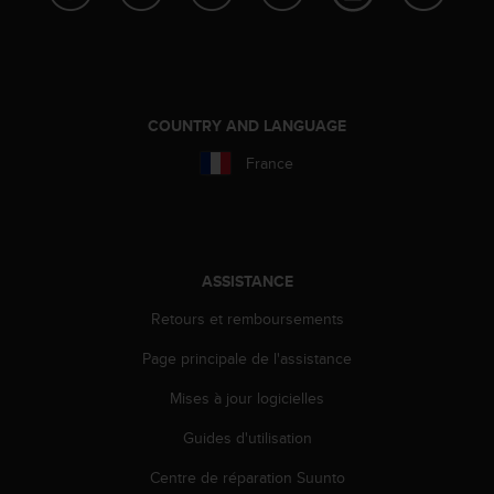
0
a
i
n
s
i
COUNTRY AND LANGUAGE
q
u
France
'
à
a
s
s
ASSISTANCE
u
r
Retours et remboursements
e
r
Page principale de l'assistance
s
a
Mises à jour logicielles
c
Guides d'utilisation
o
n
Centre de réparation Suunto
f