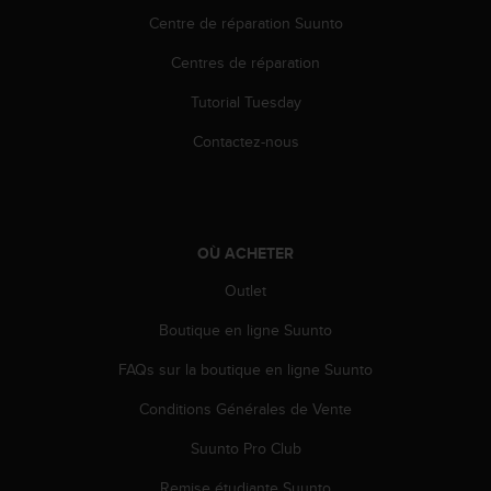
e
Centre de réparation Suunto
b
Centres de réparation
(
W
Tutorial Tuesday
e
b
Contactez-nous
C
o
n
t
e
OÙ ACHETER
n
t
Outlet
A
c
Boutique en ligne Suunto
c
FAQs sur la boutique en ligne Suunto
e
s
Conditions Générales de Vente
s
i
Suunto Pro Club
b
i
Remise étudiante Suunto