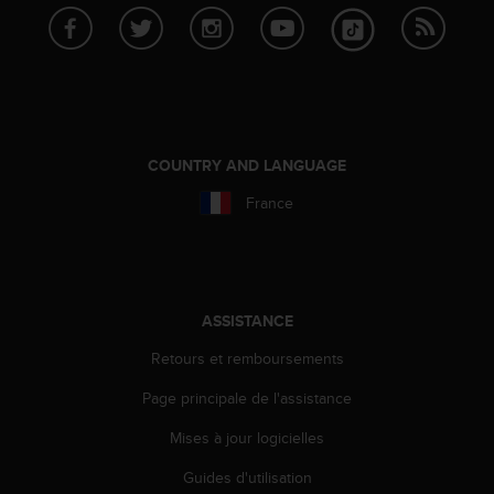
a
c
c
e
s
s
i
b
COUNTRY AND LANGUAGE
i
France
l
i
t
é
d
u
ASSISTANCE
c
Retours et remboursements
o
n
Page principale de l'assistance
t
e
Mises à jour logicielles
n
u
Guides d'utilisation
W