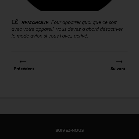
f
o
r
Pour appairer quoi que ce soit
REMARQUE:
m
avec votre appareil, vous devez d'abord désactiver
i
t
le mode avion si vous l'avez activé.
é
a
u
x
d
Précédent
Suivant
i
r
e
c
t
i
v
e
s
d
SUIVEZ-NOUS
'