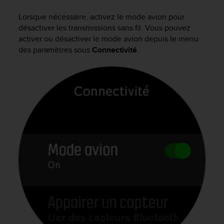
e
s
Lorsque nécessaire, activez le mode avion pour
i
désactiver les transmissions sans fil. Vous pouvez
t
activer ou désactiver le mode avion depuis le menu
e
des paramètres sous
Connectivité
.
W
e
b
a
u
n
i
v
e
a
u
A
A
d
e
c
o
n