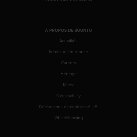
l
i
t
y
G
À PROPOS DE SUUNTO
u
i
Actualités
d
Infos sur l'entreprise
e
l
Careers
i
n
Héritage
e
s
Media
,
W
Sustainability
C
Déclarations de conformité UE
A
G
Whistleblowing
)
2
.