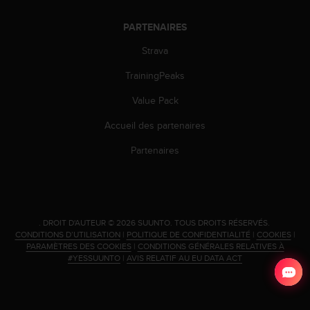
0
a
PARTENAIRES
i
n
Strava
s
i
TrainingPeaks
q
u
Value Pack
'
Accueil des partenaires
à
a
Partenaires
s
s
u
r
e
r
.
DROIT D'AUTEUR © 2026 SUUNTO.
TOUS DROITS RÉSERVÉS.
CONDITIONS D’UTILISATION
|
POLITIQUE DE CONFIDENTIALITÉ
|
COOKIES
|
s
PARAMÈTRES DES COOKIES
|
CONDITIONS GÉNÉRALES RELATIVES À
a
#YESSUUNTO
|
AVIS RELATIF AU EU DATA ACT
c
o
n
f