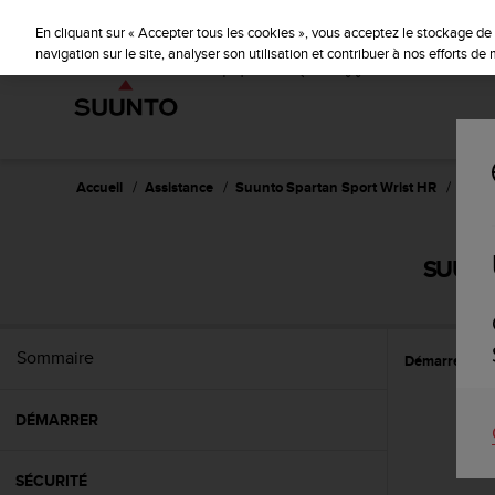
S
u
En cliquant sur « Accepter tous les cookies », vous acceptez le stockage de 
u
navigation sur le site, analyser son utilisation et contribuer à nos efforts d
n
t
o
s
'
e
Accueil
Assistance
Suunto Spartan Sport Wrist HR
Guide 
n
g
a
SUUNTO
g
e
à
a
Sommaire
Démarrer
C
m
e
n
DÉMARRER
e
r
c
SÉCURITÉ