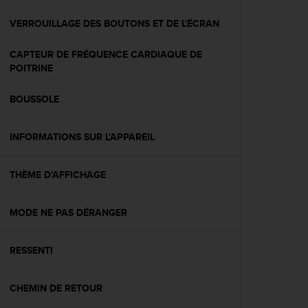
f
o
VERROUILLAGE DES BOUTONS ET DE L'ÉCRAN
r
m
CAPTEUR DE FRÉQUENCE CARDIAQUE DE
i
POITRINE
t
é
BOUSSOLE
a
u
x
INFORMATIONS SUR L'APPAREIL
d
i
r
THÈME D'AFFICHAGE
e
c
MODE NE PAS DÉRANGER
t
i
v
RESSENTI
e
s
d
CHEMIN DE RETOUR
'