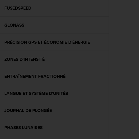
a
c
FUSEDSPEED
c
e
GLONASS
s
s
i
PRÉCISION GPS ET ÉCONOMIE D'ÉNERGIE
b
i
l
ZONES D'INTENSITÉ
i
t
é
ENTRAÎNEMENT FRACTIONNÉ
d
u
LANGUE ET SYSTÈME D'UNITÉS
c
o
n
JOURNAL DE PLONGÉE
t
e
n
PHASES LUNAIRES
u
W