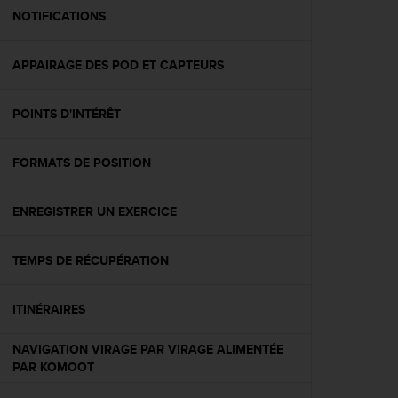
e
NOTIFICATIONS
b
(
APPAIRAGE DES POD ET CAPTEURS
W
e
b
POINTS D'INTÉRÊT
C
o
n
FORMATS DE POSITION
t
e
n
ENREGISTRER UN EXERCICE
t
A
TEMPS DE RÉCUPÉRATION
c
c
e
ITINÉRAIRES
s
s
NAVIGATION VIRAGE PAR VIRAGE ALIMENTÉE
i
PAR KOMOOT
b
i