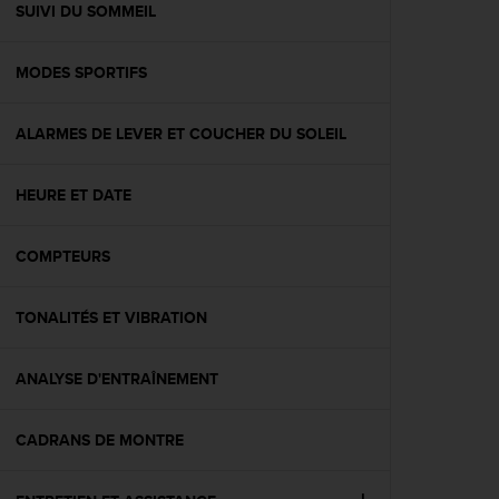
l
SUIVI DU SOMMEIL
i
t
MODES SPORTIFS
y
G
u
ALARMES DE LEVER ET COUCHER DU SOLEIL
i
d
e
HEURE ET DATE
l
i
n
COMPTEURS
e
s
TONALITÉS ET VIBRATION
,
W
C
ANALYSE D'ENTRAÎNEMENT
A
G
)
CADRANS DE MONTRE
2
.