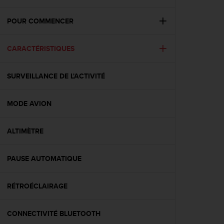
e
s
i
POUR COMMENCER
t
e
CARACTÉRISTIQUES
W
e
b
SURVEILLANCE DE L'ACTIVITÉ
a
u
n
MODE AVION
i
v
e
ALTIMÈTRE
a
u
PAUSE AUTOMATIQUE
A
A
d
RÉTROÉCLAIRAGE
e
c
o
CONNECTIVITÉ BLUETOOTH
n