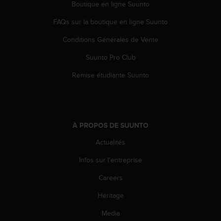
Boutique en ligne Suunto
l
i
FAQs sur la boutique en ligne Suunto
t
y
Conditions Générales de Vente
G
u
Suunto Pro Club
i
d
Remise étudiante Suunto
e
l
i
n
e
À PROPOS DE SUUNTO
s
Actualités
,
W
Infos sur l'entreprise
C
A
Careers
G
)
Héritage
2
.
Media