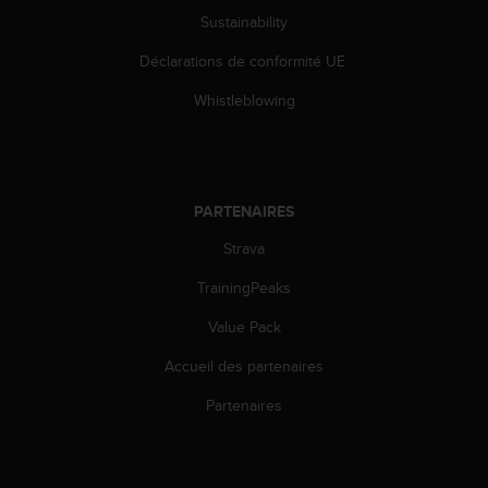
0
Sustainability
a
i
Déclarations de conformité UE
n
s
Whistleblowing
i
q
u
'
à
PARTENAIRES
a
s
Strava
s
u
TrainingPeaks
r
Value Pack
e
r
Accueil des partenaires
s
a
Partenaires
c
o
n
f