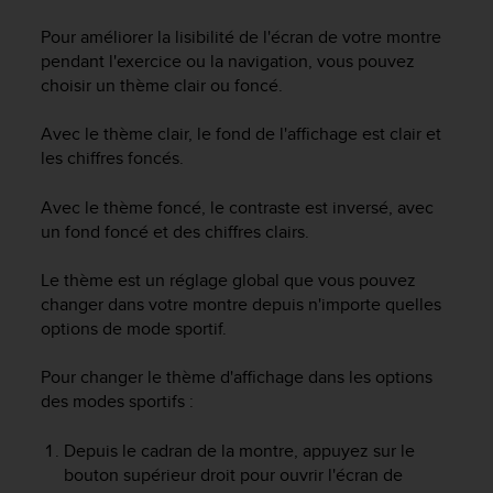
e
s
Pour améliorer la lisibilité de l'écran de votre montre
i
pendant l'exercice ou la navigation, vous pouvez
t
choisir un thème clair ou foncé.
e
W
Avec le thème clair, le fond de l'affichage est clair et
e
b
les chiffres foncés.
a
u
Avec le thème foncé, le contraste est inversé, avec
n
un fond foncé et des chiffres clairs.
i
v
Le thème est un réglage global que vous pouvez
e
changer dans votre montre depuis n'importe quelles
a
options de mode sportif.
u
A
A
Pour changer le thème d'affichage dans les options
d
des modes sportifs :
e
c
Depuis le cadran de la montre, appuyez sur le
o
bouton supérieur droit pour ouvrir l'écran de
n