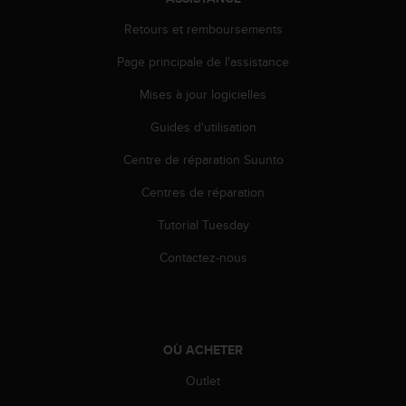
e
Retours et remboursements
b
(
Page principale de l'assistance
W
e
Mises à jour logicielles
b
C
Guides d'utilisation
o
Centre de réparation Suunto
n
t
Centres de réparation
e
n
Tutorial Tuesday
t
A
Contactez-nous
c
c
e
s
s
OÙ ACHETER
i
b
Outlet
i