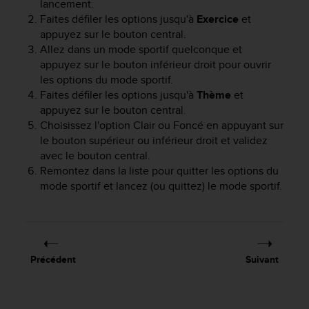
lancement.
f
Faites défiler les options jusqu'à
Exercice
et
o
appuyez sur le bouton central.
r
Allez dans un mode sportif quelconque et
m
appuyez sur le bouton inférieur droit pour ouvrir
i
t
les options du mode sportif.
é
Faites défiler les options jusqu'à
Thème
et
a
appuyez sur le bouton central.
u
Choisissez l'option Clair ou Foncé en appuyant sur
x
le bouton supérieur ou inférieur droit et validez
d
avec le bouton central.
i
Remontez dans la liste pour quitter les options du
r
mode sportif et lancez (ou quittez) le mode sportif.
e
c
t
i
v
e
Précédent
Suivant
s
d
'