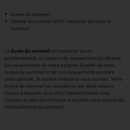
e
s
i
Durée du sommeil
t
Qualité du sommeil et FC moyenne pendant le
e
sommeil
W
e
b
a
La
durée du sommeil
est mesurée via un
u
accéléromètre, un capteur de mouvement qui détecte
n
i
les mouvements de votre poignet. À partir de votre
v
temps de sommeil et de vos mouvements pendant
e
cette période, la montre détecte si vous dormez. Votre
a
temps de sommeil se caractérise par deux valeurs :
u
l'heure à laquelle vous allez habituellement vous
A
A
coucher au plus tôt et l'heure à laquelle vous vous levez
d
habituellement au plus tard.
e
c
o
n