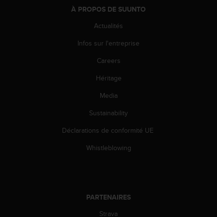
-
À PROPOS DE SUUNTO
v
Actualités
o
u
Infos sur l'entreprise
s
a
Careers
u
S
Héritage
e
Media
r
v
Sustainability
i
c
Déclarations de conformité UE
e
c
Whistleblowing
l
i
e
n
t
PARTENAIRES
s
a
Strava