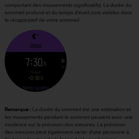
a
comportant des mouvements significatifs). La durée du
c
sommeil profond et du temps d'éveil sont visibles dans
c
le récapitulatif de votre sommeil.
e
s
s
i
b
i
l
i
t
é
d
u
c
o
n
Remarque :
La durée du sommeil est une estimation et
t
les mouvements pendant le sommeil peuvent avoir une
e
incidence sur la précision des mesures. La précision
n
des mesures peut également varier d'une personne à
u
W