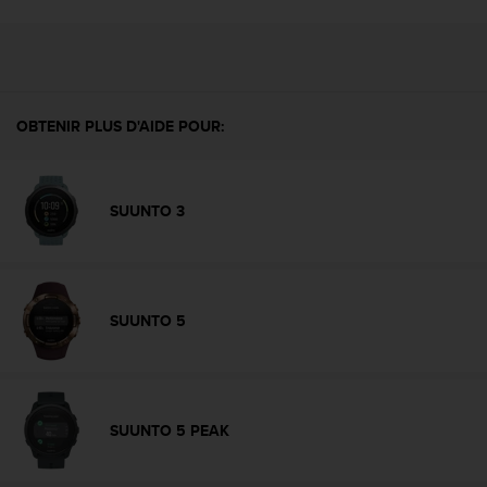
l
i
t
y
G
u
OBTENIR PLUS D'AIDE POUR:
i
d
e
l
SUUNTO 3
i
n
e
s
,
SUUNTO 5
W
C
A
G
)
SUUNTO 5 PEAK
2
.