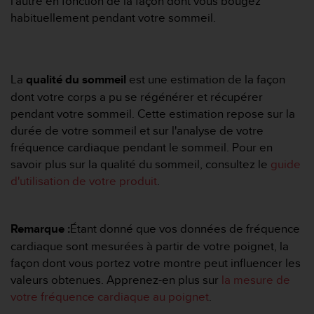
l'autre en fonction de la façon dont vous bougez
e
habituellement pendant votre sommeil.
b
(
W
e
La
qualité du sommeil
est une estimation de la façon
b
dont votre corps a pu se régénérer et récupérer
C
o
pendant votre sommeil. Cette estimation repose sur la
n
durée de votre sommeil et sur l'analyse de votre
t
fréquence cardiaque pendant le sommeil. Pour en
e
savoir plus sur la qualité du sommeil, consultez le
guide
n
d'utilisation de votre produit
.
t
A
c
c
Remarque :
Étant donné que vos données de fréquence
e
cardiaque sont mesurées à partir de votre poignet, la
s
façon dont vous portez votre montre peut influencer les
s
i
valeurs obtenues. Apprenez-en plus sur
la mesure de
b
votre fréquence cardiaque au poignet
.
i