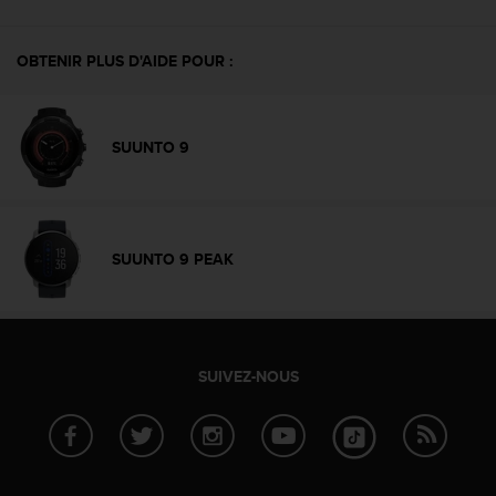
0
a
i
OBTENIR PLUS D'AIDE POUR :
n
s
i
q
SUUNTO 9
u
'
à
a
s
SUUNTO 9 PEAK
s
u
r
e
r
SUIVEZ-NOUS
s
a
c
o
n
f