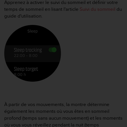
Apprenez à activer le suivi du sommeil et définir votre
f
temps de sommeil en lisant l'article
Suivi du sommeil
du
o
r
guide d'utilisation.
m
i
t
é
a
u
x
d
i
r
e
c
t
i
v
À partir de vos mouvements, la montre détermine
e
également les moments où vous êtes en sommeil
s
d
profond (temps sans aucun mouvement) et les moments
'
où vous vous réveillez pendant la nuit (temps