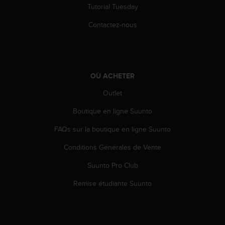
'
Tutorial Tuesday
a
c
Contactez-nous
c
e
s
s
i
OÙ ACHETER
b
Outlet
i
l
Boutique en ligne Suunto
i
t
FAQs sur la boutique en ligne Suunto
é
.
Conditions Générales de Vente
A
d
Suunto Pro Club
r
Remise étudiante Suunto
e
s
s
e
z