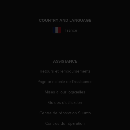
o
r
m
COUNTRY AND LANGUAGE
i
t
France
é
a
u
x
a
ASSISTANCE
u
t
Retours et remboursements
r
e
Page principale de l'assistance
s
n
Mises à jour logicielles
o
Guides d'utilisation
r
m
Centre de réparation Suunto
e
s
Centres de réparation
d