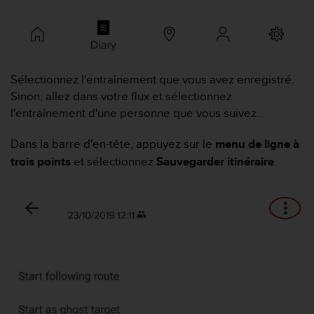
e
s
i
t
e
W
Sélectionnez l'entraînement que vous avez enregistré.
e
Sinon, allez dans votre flux et sélectionnez
b
l'entraînement d'une personne que vous suivez.
a
u
n
Dans la barre d'en-tête, appuyez sur le
menu de ligne à
i
trois points
et sélectionnez
Sauvegarder itinéraire
.
v
e
a
u
A
A
d
e
c
o
n