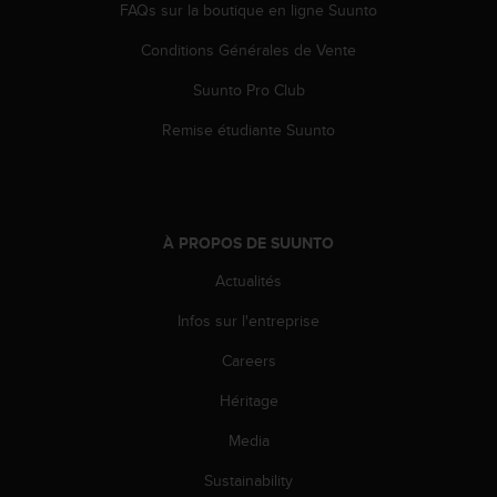
0
FAQs sur la boutique en ligne Suunto
a
i
Conditions Générales de Vente
n
s
Suunto Pro Club
i
Remise étudiante Suunto
q
u
'
à
a
À PROPOS DE SUUNTO
s
s
Actualités
u
r
Infos sur l'entreprise
e
r
Careers
s
a
Héritage
c
Media
o
n
Sustainability
f