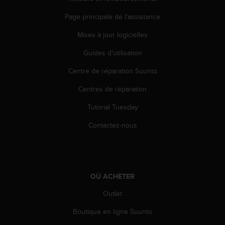
l
i
Page principale de l'assistance
t
y
Mises à jour logicielles
G
Guides d'utilisation
u
i
Centre de réparation Suunto
d
e
Centres de réparation
l
i
Tutorial Tuesday
n
e
Contactez-nous
s
,
W
C
A
OÙ ACHETER
G
Outlet
)
2
Boutique en ligne Suunto
.