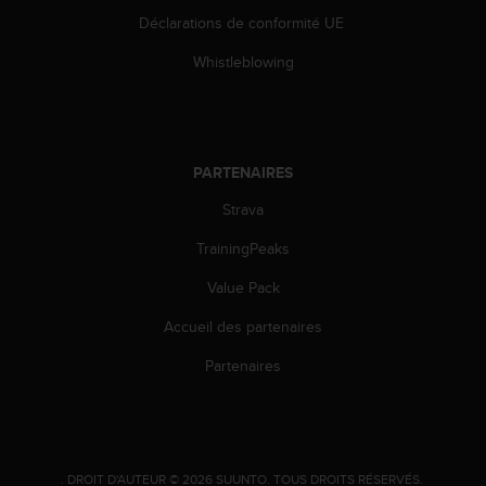
o
Déclarations de conformité UE
r
m
Whistleblowing
i
t
é
a
u
PARTENAIRES
x
a
Strava
u
TrainingPeaks
t
r
Value Pack
e
s
Accueil des partenaires
n
o
Partenaires
r
m
e
s
d
.
DROIT D'AUTEUR © 2026 SUUNTO.
TOUS DROITS RÉSERVÉS.