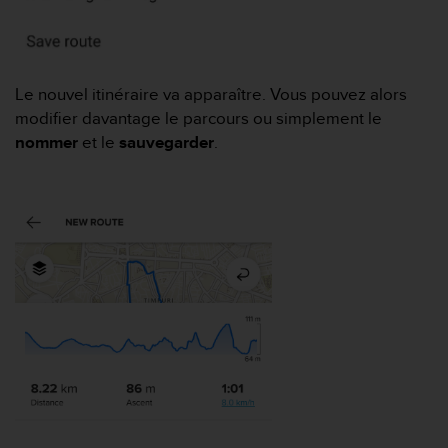
f
o
r
m
Le nouvel itinéraire va apparaître. Vous pouvez alors
i
t
modifier davantage le parcours ou simplement le
é
nommer
et le
sauvegarder
.
a
u
x
d
i
r
e
c
t
i
v
e
s
d
'