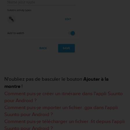
a
c
c
e
s
s
i
b
i
l
i
t
é
d
N'oubliez pas de basculer le bouton
Ajouter à la
u
montre
!
c
Comment puis-je créer un itinéraire dans l'appli Suunto
o
pour Android ?
n
t
Comment puis-je importer un fichier .gpx dans l'appli
e
Suunto pour Android ?
n
Comment puis-je télécharger un fichier .fit depuis l'appli
u
Suunto pour Android ?
W