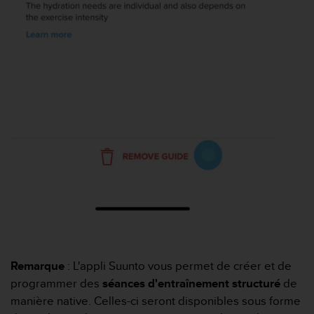
0
a
i
n
s
i
q
u
'
à
a
s
s
u
r
e
r
s
a
Remarque
: L'appli Suunto vous permet de créer et de
c
o
programmer des
séances d'entraînement structuré
de
n
manière native. Celles-ci seront disponibles sous forme
f