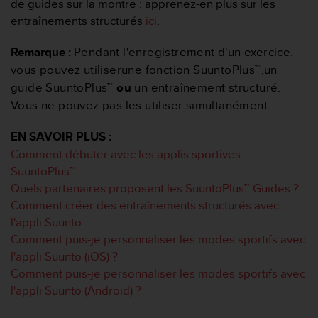
de guides sur la montre : apprenez-en plus sur les
o
entraînements structurés
ici
.
r
m
Remarque :
Pendant l'enregistrement d'un exercice,
i
t
vous pouvez
utiliser
une fonction SuuntoPlus™
,
un
é
guide SuuntoPlus™
ou
un entraînement structuré.
a
Vous ne pouvez pas les utiliser simultanément.
u
x
EN SAVOIR PLUS :
a
u
Comment débuter avec les applis sportives
t
SuuntoPlus™
r
Quels partenaires proposent les SuuntoPlus™ Guides ?
e
Comment créer des entraînements structurés avec
s
l'appli Suunto
n
o
Comment puis-je personnaliser les modes sportifs avec
r
l'appli Suunto (iOS) ?
m
Comment puis-je personnaliser les modes sportifs avec
e
l'appli Suunto (Android) ?
s
d