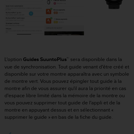
e
b
(
W
e
b
C
o
n
L'option
Guides SuuntoPlus™
sera disponible dans la
t
e
vue de synchronisation. Tout guide venant d'être créé et
n
disponible sur votre montre apparaîtra avec un symbole
t
de montre vert. Vous pouvez épingler tout guide à la
A
montre afin de vous assurer qu'il aura la priorité en cas
c
c
d'espace libre limité dans la mémoire de la montre ou
e
vous pouvez supprimer tout guide de l'appli et de la
s
montre en appuyant dessus et en sélectionnant «
s
supprimer le guide » en bas de la fiche du guide.
i
b
i