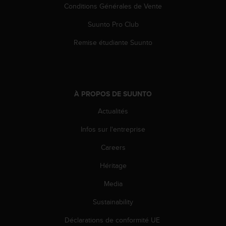
u
Conditions Générales de Vente
x
Suunto Pro Club
É
t
Remise étudiante Suunto
a
t
s
-
U
À PROPOS DE SUUNTO
n
i
Actualités
s
a
Infos sur l'entreprise
u
+
Careers
1
Héritage
8
5
Media
5
2
Sustainability
5
8
Déclarations de conformité UE