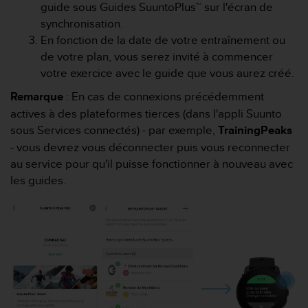
a
guide sous Guides SuuntoPlus™ sur l'écran de
c
synchronisation.
c
En fonction de la date de votre entraînement ou
e
de votre plan, vous serez invité à commencer
s
votre exercice avec le guide que vous aurez créé.
s
i
Remarque
: En cas de connexions précédemment
b
actives à des plateformes tierces (dans l'appli Suunto
i
l
sous Services connectés) - par exemple,
TrainingPeaks
i
- vous devrez vous déconnecter puis vous reconnecter
t
au service pour qu'il puisse fonctionner à nouveau avec
é
les guides.
d
u
c
o
n
t
e
n
u
W