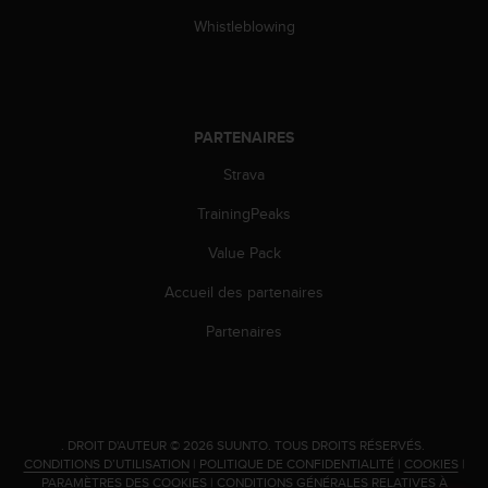
0
9
Whistleblowing
0
0
(
a
p
PARTENAIRES
p
Strava
e
l
TrainingPeaks
g
r
Value Pack
a
t
Accueil des partenaires
u
i
Partenaires
t
)
s
i
v
.
DROIT D'AUTEUR © 2026 SUUNTO.
TOUS DROITS RÉSERVÉS.
o
CONDITIONS D’UTILISATION
|
POLITIQUE DE CONFIDENTIALITÉ
|
COOKIES
|
u
PARAMÈTRES DES COOKIES
|
CONDITIONS GÉNÉRALES RELATIVES À