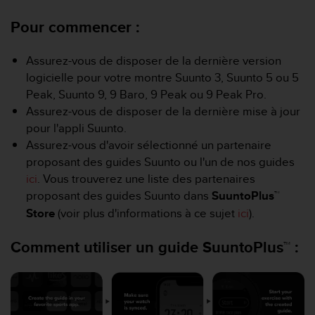
e
s
Pour commencer :
i
t
e
Assurez-vous de disposer de la dernière version
W
logicielle pour votre montre Suunto 3, Suunto 5 ou 5
e
Peak, Suunto 9, 9 Baro, 9 Peak ou 9 Peak Pro.
b
Assurez-vous de disposer de la dernière mise à jour
a
pour l'appli Suunto.
u
n
Assurez-vous d'avoir sélectionné un partenaire
i
proposant des guides Suunto ou l'un de nos guides
v
ici
. Vous trouverez une liste des partenaires
e
proposant des guides Suunto dans
SuuntoPlus™
a
u
Store
(voir plus d'informations à ce sujet
ici
).
A
A
Comment utiliser un guide SuuntoPlus™ :
d
e
c
o
n