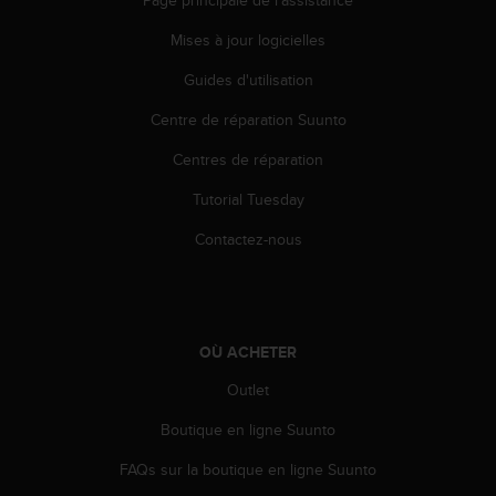
Page principale de l'assistance
-
Mises à jour logicielles
v
o
Guides d'utilisation
u
s
Centre de réparation Suunto
a
u
Centres de réparation
S
e
Tutorial Tuesday
r
Contactez-nous
v
i
c
e
c
l
OÙ ACHETER
i
Outlet
e
n
Boutique en ligne Suunto
t
s
FAQs sur la boutique en ligne Suunto
a