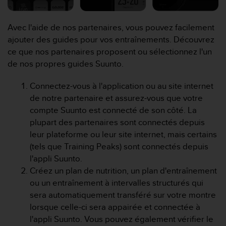
f
o
Avec l'aide de nos partenaires, vous pouvez facilement
r
m
ajouter des guides pour vos entraînements. Découvrez
i
ce que nos partenaires proposent ou sélectionnez l'un
t
de nos propres guides Suunto.
é
a
Connectez-vous à l'application ou au site internet
u
de notre partenaire et assurez-vous que votre
x
d
compte Suunto est connecté de son côté. La
i
plupart des partenaires sont connectés depuis
r
leur plateforme ou leur site internet, mais certains
e
(tels que Training Peaks) sont connectés depuis
c
l'appli Suunto.
t
i
Créez un plan de nutrition, un plan d'entraînement
v
ou un entraînement à intervalles structurés qui
e
sera automatiquement transféré sur votre montre
s
lorsque celle-ci sera appairée et connectée à
d
l'appli Suunto. Vous pouvez également vérifier le
'