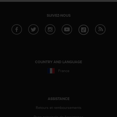
'
a
c
SUIVEZ-NOUS
c
e
s
s
i
b
i
l
i
COUNTRY AND LANGUAGE
t
é
France
.
A
d
r
e
ASSISTANCE
s
s
Retours et remboursements
e
z