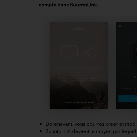
a
compte dans SuuntoLink
.
c
c
e
s
s
i
b
i
l
i
t
é
d
u
c
o
n
t
e
Dorénavant, vous pourrez créer et modi
n
u
SuuntoLink devient le moyen par lequel v
W