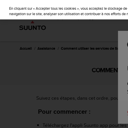
S
u
En cliquant sur « Accepter tous les cookies », vous acceptez le stockage de 
u
navigation sur le site, analyser son utilisation et contribuer à nos efforts d
n
t
o
s
'
e
Accueil
Assistance
Comment utiliser les services de Suunt
n
g
a
COMMENT UTI
g
e
à
a
m
Suivez ces étapes, dans cet ordre, pour un
e
n
Pour commencer :
e
r
c
Téléchargez l'appli Suunto app pour les