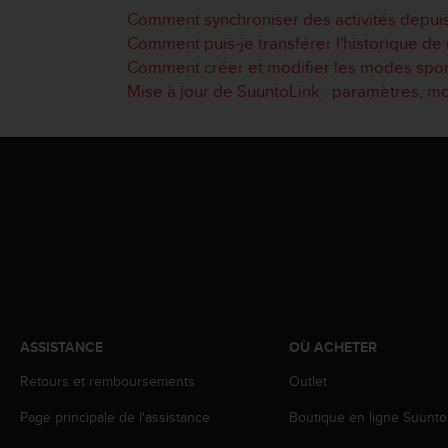
l
Comment synchroniser des activités depuis 
i
Comment puis-je transférer l'historique d
t
Comment créer et modifier les modes sport
y
G
Mise à jour de SuuntoLink : paramètres, mod
u
i
d
e
l
i
n
e
s
,
W
C
ASSISTANCE
OÙ ACHETER
A
G
Retours et remboursements
Outlet
)
2
Page principale de l'assistance
Boutique en ligne Suunto
.