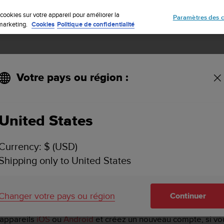
Inscrivez-vous à la newsletter et obtenez 5% de remise
| Retours gratuit
cookies sur votre appareil pour améliorer la
Paramètres des c
e marketing.
Cookies
Politique de confidentialité
Votre pays ou région :
o avec une montre Ambit ?
United States
LISER LES SERVICES DE SUUNTO AVEC UNE MO
Currency: $ (USD)
Shipping only to United States
e expérience optimale.
Changer votre pays ou région
Continuer
 appareils
iOS
ou
Android
et créez un nouveau compte, si vo