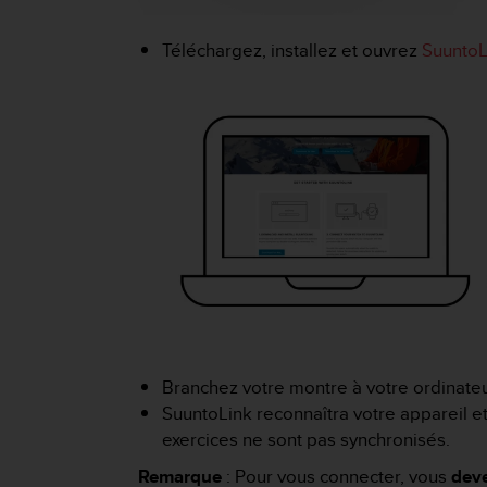
f
o
Téléchargez, installez et ouvrez
SuuntoL
r
m
i
t
é
a
u
x
d
i
r
e
c
t
i
v
Branchez votre montre à votre ordinateu
e
SuuntoLink reconnaîtra votre appareil et
s
exercices ne sont pas synchronisés.
d
'
Remarque
: Pour vous connecter, vous
dev