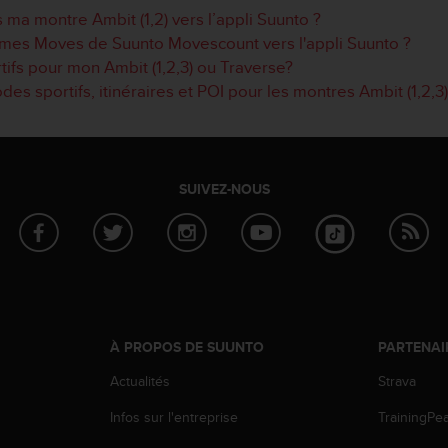
ma montre Ambit (1,2) vers l’appli Suunto ?
e mes Moves de Suunto Movescount vers l'appli Suunto ?
ifs pour mon Ambit (1,2,3) ou Traverse?
es sportifs, itinéraires et POI pour les montres Ambit (1,2,3
SUIVEZ-NOUS
À PROPOS DE SUUNTO
PARTENAI
Actualités
Strava
Infos sur l'entreprise
TrainingPe