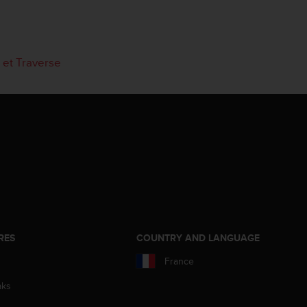
) et Traverse
RES
COUNTRY AND LANGUAGE
France
aks