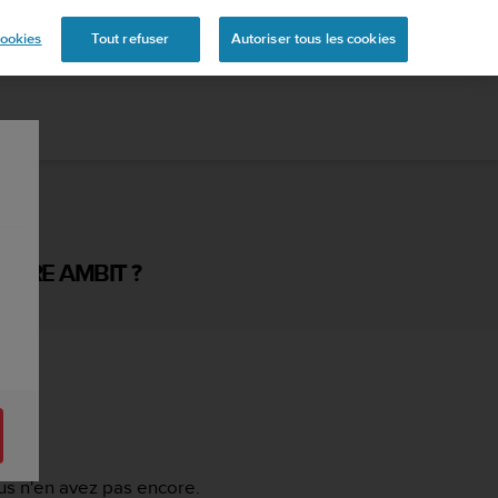
s
ookies
Tout refuser
Autoriser tous les cookies
NTRE AMBIT ?
us n'en avez pas encore.