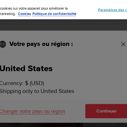
Inscrivez-vous à la newsletter et obtenez 5% de remise
| Retours gratuit
cookies sur votre appareil pour améliorer la
Paramètres des c
e marketing.
Cookies
Politique de confidentialité
Votre pays ou région :
avec Suunto 3 Fitness
United States
Currency: $ (USD)
suivre l'activ
Shipping only to United States
on avec Suunt
Changer votre pays ou région
Continuer