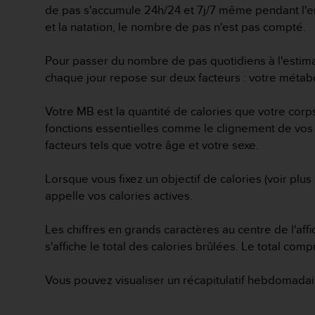
de pas s'accumule 24h/24 et 7j/7 même pendant l'en
e
et la natation, le nombre de pas n'est pas compté.
b
(
W
Pour passer du nombre de pas quotidiens à l'estimat
e
chaque jour repose sur deux facteurs : votre métab
b
C
Votre MB est la quantité de calories que votre cor
o
n
fonctions essentielles comme le clignement de vos
t
facteurs tels que votre âge et votre sexe.
e
n
Lorsque vous fixez un objectif de calories (voir plu
t
appelle vos calories actives.
A
c
c
Les chiffres en grands caractères au centre de l'af
e
s'affiche le total des calories brûlées. Le total com
s
s
Vous pouvez visualiser un récapitulatif hebdomadai
i
b
i