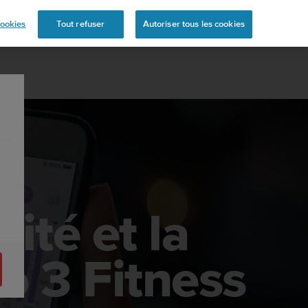
s
ookies
Tout refuser
Autoriser tous les cookies
ité et la
o 3 Fitness