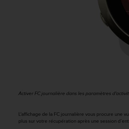
o
r
m
i
t
é
a
u
x
a
u
t
r
e
s
n
Activer FC journalière dans les paramètres d'activit
o
r
m
e
L'affichage de la FC journalière vous procure une v
s
plus sur votre récupération après une session d’en
d