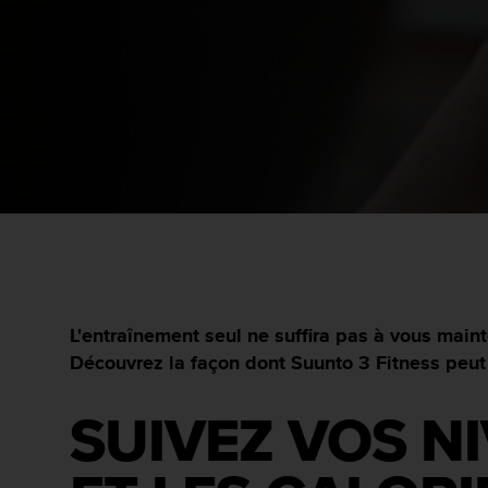
e
s
i
t
e
W
e
b
a
u
n
i
v
e
a
u
L'entraînement seul ne suffira pas à vous mai
A
Découvrez la façon dont Suunto 3 Fitness peut 
A
d
e
SUIVEZ VOS NI
c
o
n