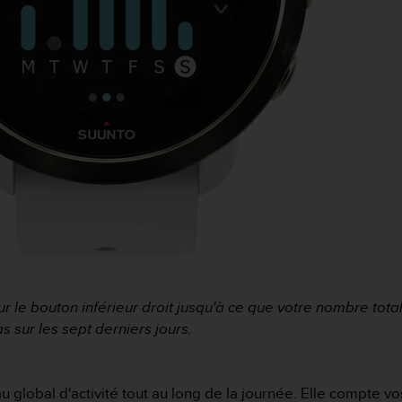
 le bouton inférieur droit jusqu'à ce que votre nombre total
 sur les sept derniers jours.
u global d'activité tout au long de la journée. Elle compte v