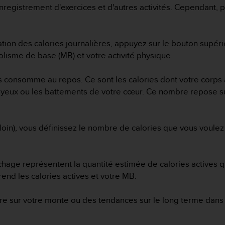
registrement d'exercices et d'autres activités. Cependant, 
ion des calories journalières, appuyez sur le bouton supéri
olisme de base (MB) et votre activité physique.
ps consomme au repos. Ce sont les calories dont votre corps 
 yeux ou les battements de votre cœur. Ce nombre repose su
s loin), vous définissez le nombre de calories que vous voulez
fichage représentent la quantité estimée de calories actives
prend les calories actives et votre MB.
re sur votre monte ou des tendances sur le long terme dans 