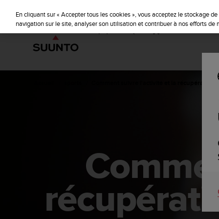
S
u
En cliquant sur « Accepter tous les cookies », vous acceptez le stockage de 
u
navigation sur le site, analyser son utilisation et contribuer à nos efforts d
n
t
o
s
'
e
Accueil
sports
Comment suivre l'activité et la récupération 
n
g
a
g
e
à
Comment 
a
m
e
n
récupérati
e
r
c