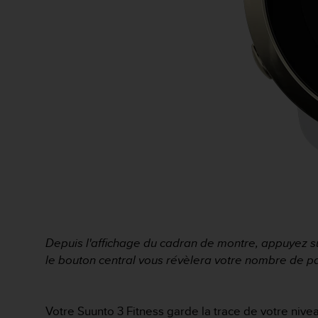
a
c
c
e
s
s
i
b
i
l
i
t
é
d
u
c
o
Depuis l'affichage du cadran de montre, appuyez sur
n
le bouton central vous révèlera
votre nombre de pas
t
e
n
u
Votre Suunto 3 Fitness garde la trace de votre nivea
W