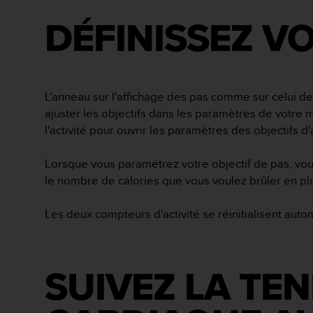
l
i
t
y
G
u
i
L'anneau sur l'affichage des pas comme sur celui d
d
ajuster les objectifs dans les paramètres de votre 
e
l'activité pour ouvrir les paramètres des objectifs d'
l
i
n
Lorsque vous paramétrez votre objectif de pas, vous
e
le nombre de calories que vous voulez brûler en p
s
,
Les deux compteurs d'activité se réinitialisent auto
W
C
A
G
SUIVEZ LA TE
)
2
.