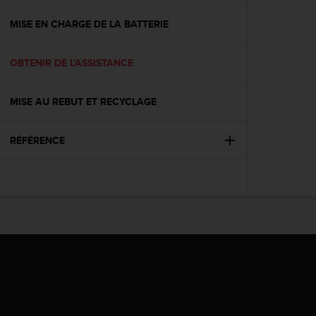
f
o
MISE EN CHARGE DE LA BATTERIE
r
m
OBTENIR DE L'ASSISTANCE
i
t
é
MISE AU REBUT ET RECYCLAGE
a
u
x
RÉFÉRENCE
d
i
r
e
c
t
i
v
e
s
d
'