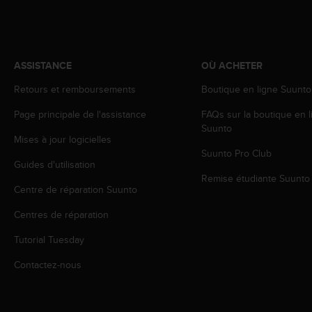
a
c
c
e
s
ASSISTANCE
OÙ ACHETER
s
i
Retours et remboursements
Boutique en ligne Suunto
b
Page principale de l'assistance
FAQs sur la boutique en l
i
Suunto
l
Mises à jour logicielles
i
Suunto Pro Club
t
Guides d'utilisation
é
Remise étudiante Suunto
d
Centre de réparation Suunto
u
c
Centres de réparation
o
Tutorial Tuesday
n
t
Contactez-nous
e
n
u
W