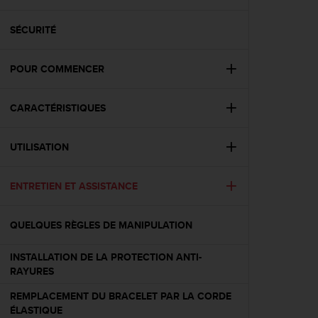
e
s
i
SÉCURITÉ
t
e
POUR COMMENCER
W
e
b
CARACTÉRISTIQUES
a
u
n
UTILISATION
i
v
e
ENTRETIEN ET ASSISTANCE
a
u
QUELQUES RÈGLES DE MANIPULATION
A
A
d
INSTALLATION DE LA PROTECTION ANTI-
e
RAYURES
c
REMPLACEMENT DU BRACELET PAR LA CORDE
o
ÉLASTIQUE
n