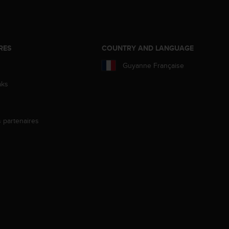
RES
COUNTRY AND LANGUAGE
Guyanne Française
aks
s partenaires
s