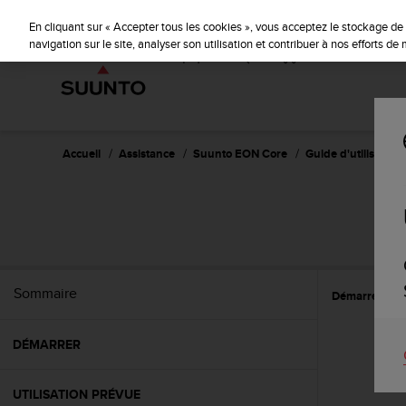
S
u
En cliquant sur « Accepter tous les cookies », vous acceptez le stockage de 
u
navigation sur le site, analyser son utilisation et contribuer à nos efforts d
n
t
o
s
'
e
Accueil
Assistance
Suunto EON Core
Guide d'utilisation 
n
g
a
g
e
à
a
Sommaire
Démarrer
E
m
e
n
DÉMARRER
e
r
c
UTILISATION PRÉVUE