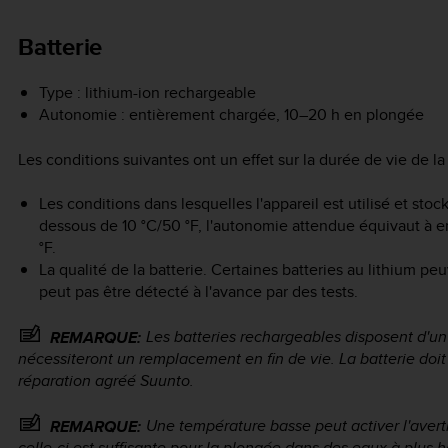
Batterie
Type : lithium-ion rechargeable
Autonomie : entièrement chargée, 10–20 h en plongée
Les conditions suivantes ont un effet sur la durée de vie de la 
Les conditions dans lesquelles l'appareil est utilisé et stoc
dessous de 10 °C/50 °F, l'autonomie attendue équivaut à e
°F.
La qualité de la batterie. Certaines batteries au lithium p
peut pas être détecté à l'avance par des tests.
Les batteries rechargeables disposent d'un
REMARQUE:
nécessiteront un remplacement en fin de vie. La batterie do
réparation agréé Suunto.
Une température basse peut activer l'avert
REMARQUE:
celle-ci est suffisante pour la plongée dans des eaux à plus 