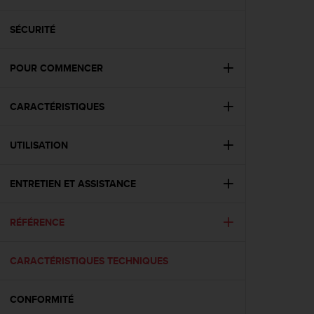
e
s
i
SÉCURITÉ
t
e
POUR COMMENCER
W
e
b
CARACTÉRISTIQUES
a
u
n
UTILISATION
i
v
e
ENTRETIEN ET ASSISTANCE
a
u
RÉFÉRENCE
A
A
d
CARACTÉRISTIQUES TECHNIQUES
e
c
o
CONFORMITÉ
n