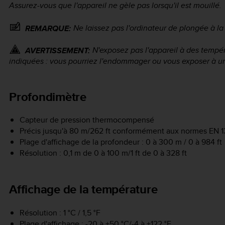
Assurez-vous que l'appareil ne gèle pas lorsqu'il est mouillé.
Ne laissez pas l'ordinateur de plongée à la 
REMARQUE:
N'exposez pas l'appareil à des tempér
AVERTISSEMENT:
indiquées : vous pourriez l'endommager ou vous exposer à u
Profondimètre
Capteur de pression thermocompensé
Précis jusqu'à 80 m/262 ft conformément aux normes EN 1
Plage d'affichage de la profondeur : 0 à 300 m / 0 à 984 ft
Résolution : 0,1 m de 0 à 100 m/1 ft de 0 à 328 ft
Affichage de la température
Résolution : 1 °C / 1,5 °F
Plage d'affichage : -20 à +50 °C/-4 à +122 °F