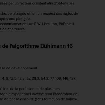
ées par un facteur constant afin d'obtenir les
tudes de plongée et le non-respect des règles de
après une plongée.
 recommandations de R.W. Hamilton, PhD ainsi
ition approuvés.
s de l'algorithme Bühlmann 16
.
base de développement
 8, 12.5, 18.5, 27, 38.3, 54.3, 77, 109, 146, 187,
lors de la perfusion et de plusieurs
n modèle exponentiel inverse pour l'absorption de
e en phase dissoute (sans formation de bulles).