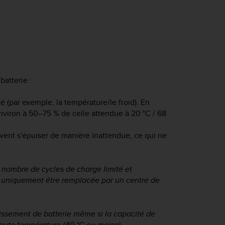
batterie :
ké (par exemple, la température/le froid). En
nviron à 50–75 % de celle attendue à 20 °C / 68
euvent s'épuiser de manière inattendue, ce qui ne
 nombre de cycles de charge limité et
it uniquement être remplacée par un centre de
issement de batterie même si la capacité de
haute température (40 °C ou moins).