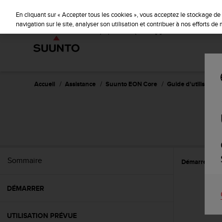
S
u
En cliquant sur « Accepter tous les cookies », vous acceptez le stockage de 
u
navigation sur le site, analyser son utilisation et contribuer à nos efforts d
n
t
o
s
'
e
Accueil
Assistance
Suunto EON Core
Guide d'utilisation 
n
g
a
g
e
à
a
Sommaire
Démarrer
R
m
e
n
DÉMARRER
e
r
c
UTILISATION PRÉVUE