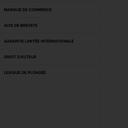
f
o
MARQUE DE COMMERCE
r
m
AVIS DE BREVETS
i
t
é
GARANTIE LIMITÉE INTERNATIONALE
a
u
x
DROIT D'AUTEUR
d
i
r
LEXIQUE DE PLONGÉE
e
c
t
i
v
e
s
d
'