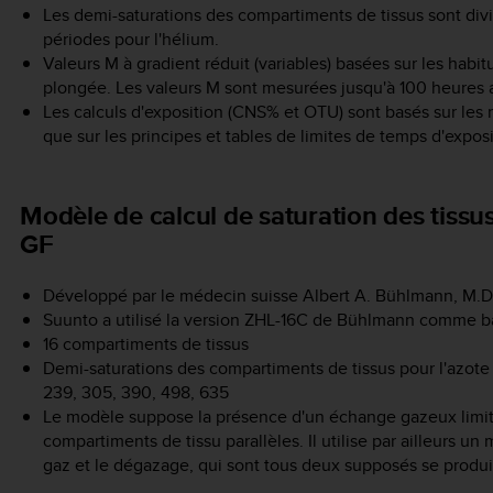
Les demi-saturations des compartiments de tissus sont divis
périodes pour l'hélium.
Valeurs M à gradient réduit (variables) basées sur les habi
plongée. Les valeurs M sont mesurées jusqu'à 100 heures 
Les calculs d'exposition (CNS% et OTU) sont basés sur les
que sur les principes et tables de limites de temps d'expos
Modèle de calcul de saturation des tissu
GF
Développé par le médecin suisse Albert A. Bühlmann, M.D
Suunto a utilisé la version ZHL-16C de Bühlmann comme 
16 compartiments de tissus
Demi-saturations des compartiments de tissus pour l'azote : 4,
239, 305, 390, 498, 635
Le modèle suppose la présence d'un échange gazeux limité 
compartiments de tissu parallèles. Il utilise par ailleurs u
gaz et le dégazage, qui sont tous deux supposés se produir