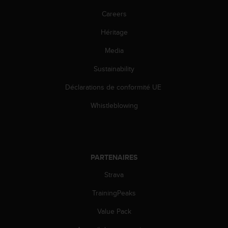
l
Careers
i
t
Héritage
y
G
Media
u
i
Sustainability
d
e
Déclarations de conformité UE
l
Whistleblowing
i
n
e
s
,
PARTENAIRES
W
C
Strava
A
G
TrainingPeaks
)
2
Value Pack
.