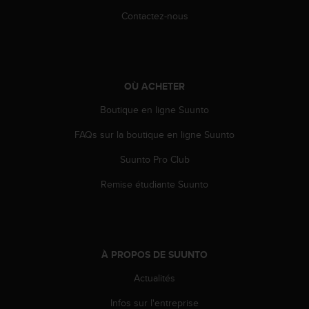
e
Contactez-nous
b
(
W
e
b
OÙ ACHETER
C
o
Boutique en ligne Suunto
n
FAQs sur la boutique en ligne Suunto
t
e
Suunto Pro Club
n
t
Remise étudiante Suunto
A
c
c
e
s
À PROPOS DE SUUNTO
s
i
Actualités
b
i
Infos sur l'entreprise