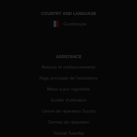
a
c
COUNTRY AND LANGUAGE
c
e
Guadeloupe
s
s
i
b
i
ASSISTANCE
l
i
Retours et remboursements
t
é
Page principale de l'assistance
d
u
Mises à jour logicielles
c
o
Guides d'utilisation
n
Centre de réparation Suunto
t
e
Centres de réparation
n
u
Tutorial Tuesday
W