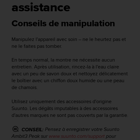
e
assistance
s
i
t
Conseils de manipulation
e
W
e
Manipulez l'appareil avec soin – ne le heurtez pas et
b
ne le faites pas tomber.
a
u
En temps normal, la montre ne nécessite aucun
n
entretien. Après utilisation, rincez-la à l'eau claire
i
avec un peu de savon doux et nettoyez délicatement
v
le boîtier avec un chiffon doux humide ou une peau
e
de chamois.
a
u
A
Utilisez uniquement des accessoires d'origine
A
Suunto. Les dégâts imputables à des accessoires
d
d'autres marques ne sont pas couverts par la garantie.
e
c
Pensez à enregistrer votre
Suunto
CONSEIL:
o
Ambit3 Peak
sur
www.suunto.com/support
pour
n