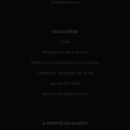
0
Contactez-nous
a
i
n
s
i
OÙ ACHETER
q
u
Outlet
'
Boutique en ligne Suunto
à
a
FAQs sur la boutique en ligne Suunto
s
s
Conditions Générales de Vente
u
r
Suunto Pro Club
e
r
Remise étudiante Suunto
s
a
c
o
n
À PROPOS DE SUUNTO
f