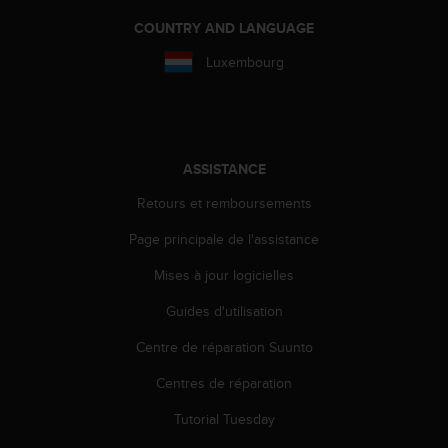
l
COUNTRY AND LANGUAGE
i
t
Luxembourg
y
G
u
i
d
ASSISTANCE
e
l
Retours et remboursements
i
n
Page principale de l'assistance
e
s
Mises à jour logicielles
,
W
Guides d'utilisation
C
Centre de réparation Suunto
A
G
Centres de réparation
)
2
Tutorial Tuesday
.