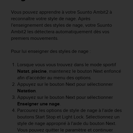
e
s
Vous pouvez apprendre à votre
Suunto Ambit2
à
i
reconnaître votre style de nage. Après
t
e
l'enseignement des styles de nage, votre
Suunto
W
Ambit2
les détectera automatiquement dès vos
e
premiers mouvements.
b
a
Pour lui enseigner des styles de nage :
u
n
Lorsque vous vous trouvez dans le mode sportif
i
Natat. piscine
, maintenez le bouton
Next
enfoncé
v
afin d'accéder au menu des options.
e
a
Appuyez sur le bouton
Next
pour sélectionner
u
Natation
.
A
Appuyez sur le bouton
Next
pour sélectionner
A
Enseigner une nage
.
d
Parcourez les options de style de nage à l'aide des
e
boutons
Start Stop
et
Light Lock
. Sélectionnez un
c
style de nage approprié à l'aide du bouton
Next
.
o
Vous pouvez quitter le paramètre et continuer
n