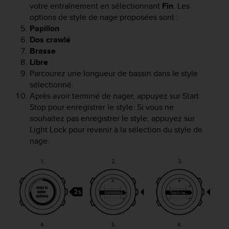
votre entraînement en sélectionnant
Fin
.
Les
f
options de style de nage proposées sont :
o
r
Papillon
m
Dos crawlé
i
Brasse
t
Libre
é
Parcourez une longueur de bassin dans le style
a
sélectionné.
u
Après avoir terminé de nager, appuyez sur
Start
x
Stop
pour enregistrer le style. Si vous ne
d
souhaitez pas enregistrer le style, appuyez sur
i
Light Lock
pour revenir à la sélection du style de
r
e
nage.
c
t
i
v
e
s
d
'