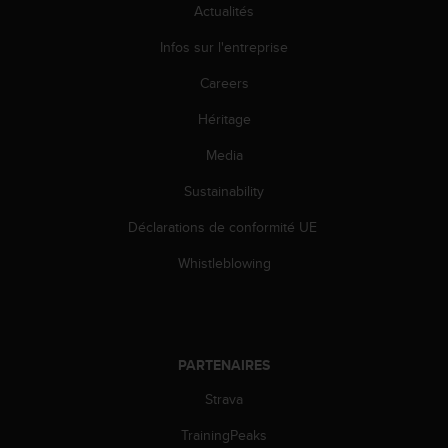
Actualités
o
r
Infos sur l'entreprise
m
i
Careers
t
é
Héritage
a
u
Media
x
Sustainability
a
u
Déclarations de conformité UE
t
r
Whistleblowing
e
s
n
o
r
PARTENAIRES
m
e
Strava
s
d
TrainingPeaks