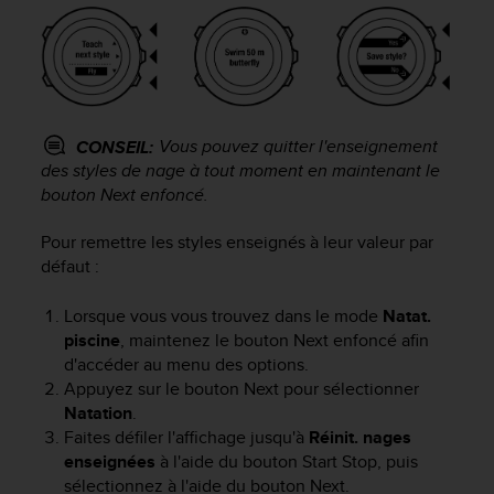
a
c
c
e
s
s
i
Vous pouvez quitter l'enseignement
CONSEIL:
b
des styles de nage à tout moment en maintenant le
i
bouton
Next
enfoncé.
l
i
Pour remettre les styles enseignés à leur valeur par
t
défaut :
é
d
Lorsque vous vous trouvez dans le mode
Natat.
u
c
piscine
, maintenez le bouton
Next
enfoncé afin
o
d'accéder au menu des options.
n
Appuyez sur le bouton
Next
pour sélectionner
t
Natation
.
e
Faites défiler l'affichage jusqu'à
Réinit. nages
n
enseignées
à l'aide du bouton
Start Stop
, puis
u
sélectionnez à l'aide du bouton
Next
.
W