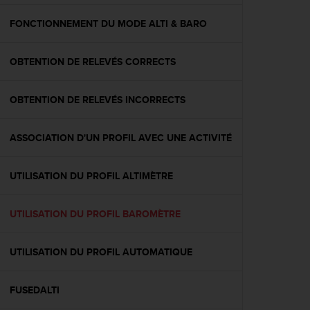
f
o
FONCTIONNEMENT DU MODE ALTI & BARO
r
m
OBTENTION DE RELEVÉS CORRECTS
i
t
é
OBTENTION DE RELEVÉS INCORRECTS
a
u
x
ASSOCIATION D'UN PROFIL AVEC UNE ACTIVITÉ
d
i
r
UTILISATION DU PROFIL ALTIMÈTRE
e
c
UTILISATION DU PROFIL BAROMÈTRE
t
i
v
UTILISATION DU PROFIL AUTOMATIQUE
e
s
d
FUSEDALTI
'