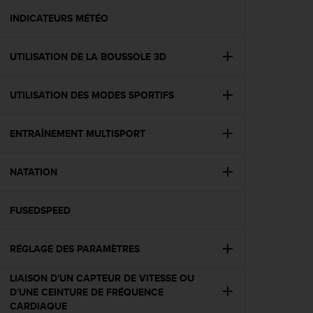
a
c
INDICATEURS MÉTÉO
c
e
UTILISATION DE LA BOUSSOLE 3D
s
s
i
UTILISATION DES MODES SPORTIFS
b
i
l
ENTRAÎNEMENT MULTISPORT
i
t
é
NATATION
d
u
FUSEDSPEED
c
o
n
RÉGLAGE DES PARAMÈTRES
t
e
LIAISON D'UN CAPTEUR DE VITESSE OU
n
D'UNE CEINTURE DE FRÉQUENCE
u
CARDIAQUE
W