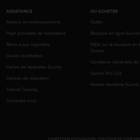
l
i
ASSISTANCE
OÙ ACHETER
t
y
Retours et remboursements
Outlet
G
Page principale de l'assistance
Boutique en ligne Suunto
u
i
Mises à jour logicielles
FAQs sur la boutique en l
d
Suunto
e
Guides d'utilisation
l
Conditions Générales de
i
Centre de réparation Suunto
n
Suunto Pro Club
e
Centres de réparation
s
Remise étudiante Suunto
Tutorial Tuesday
,
W
Contactez-nous
C
A
G
)
2
.
CONDITIONS D’UTILISATION
|
POLITIQUE DE CONFIDE