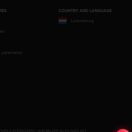
RES
COUNTRY AND LANGUAGE
Luxembourg
aks
s partenaires
s
TIVES À #YESSUUNTO
|
AVIS RELATIF AU EU DATA ACT