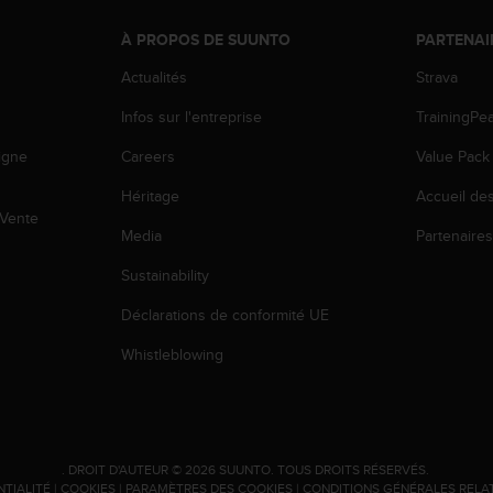
À PROPOS DE SUUNTO
PARTENAI
Actualités
Strava
Infos sur l'entreprise
TrainingPe
igne
Careers
Value Pack
Héritage
Accueil de
 Vente
Media
Partenaire
Sustainability
Déclarations de conformité UE
Whistleblowing
.
DROIT D'AUTEUR © 2026 SUUNTO.
TOUS DROITS RÉSERVÉS.
NTIALITÉ
|
COOKIES
|
PARAMÈTRES DES COOKIES
|
CONDITIONS GÉNÉRALES RELA