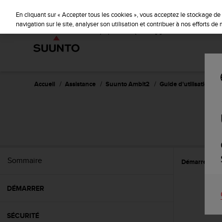
S
u
En cliquant sur « Accepter tous les cookies », vous acceptez le stockage de 
u
navigation sur le site, analyser son utilisation et contribuer à nos efforts d
n
t
o
s
'
e
Accueil
Assistance
Suunto Ambit2
Guide d'utilisation - 2.
n
g
a
g
e
à
a
Sommaire
Démarrer
U
m
e
n
DÉMARRER
e
r
c
SÉCURITÉ