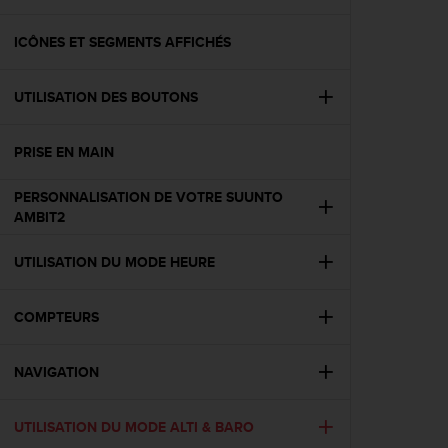
e
s
i
ICÔNES ET SEGMENTS AFFICHÉS
t
e
UTILISATION DES BOUTONS
W
e
b
PRISE EN MAIN
a
u
PERSONNALISATION DE VOTRE SUUNTO
n
AMBIT2
i
v
e
UTILISATION DU MODE HEURE
a
u
COMPTEURS
A
A
d
NAVIGATION
e
c
o
UTILISATION DU MODE ALTI & BARO
n