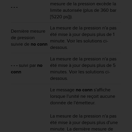
u
mesure de la pression excède la
- - -
x
limite autorisée (plus de 360 bar
É
[5220 ps])).
t
a
La mesure de la pression n'a pas
Dernière mesure
t
été mise à jour depuis plus de 1
de pression
s
minute. Voir les solutions ci-
suivie de
no conn
-
dessous.
U
n
La mesure de la pression n'a pas
i
- - -
suivi par
no
été mise à jour depuis plus de 5
s
conn
minutes. Voir les solutions ci-
a
dessous.
u
+
Le message
no conn
s'affiche
1
lorsque l'unité ne reçoit aucune
8
donnée de l'émetteur.
5
5
2
La mesure de la pression n'a pas
5
été mise à jour depuis plus d'une
8
minute. La dernière mesure de