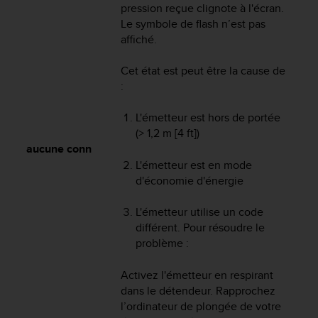
0
pression reçue clignote à l'écran.
9
Le symbole de flash n’est pas
0
affiché.
0
(
Cet état est peut être la cause de
a
:
p
p
e
L'émetteur est hors de portée
l
(> 1,2 m [4 ft])
g
aucune conn
r
L'émetteur est en mode
a
d'économie d'énergie
t
u
L'émetteur utilise un code
i
différent. Pour résoudre le
t
)
problème :
s
i
Activez l'émetteur en respirant
v
dans le détendeur. Rapprochez
o
l’ordinateur de plongée de votre
u