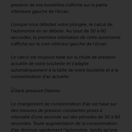
e
pression de vos bouteilles s'affiche sur la partie
s
inférieure gauche de l'écran.
i
t
e
Lorsque vous débutez votre plongée, le calcul de
W
l'autonomie en air débute. Au bout de 30 à 60
e
secondes, la première estimation de cette autonomie
b
s'affiche sur le coin inférieur gauche de l'écran.
a
u
Le calcul est toujours basé sur la chute de pression
n
actuelle de votre bouteille et s'adapte
i
automatiquement à la taille de votre bouteille et à la
v
consommation d'air actuelle.
e
a
u
A
A
Le changement de consommation d'air est basé sur
d
des mesures de pression constantes prises à
e
intervalle d'une seconde sur des périodes de 30 à 60
c
secondes. Toute augmentation de la consommation
o
d'air diminue rapidement l'autonomie, tandis qu'une
n