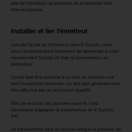
l
pile de l'émetteur de pression de la bouteille doit
i
être remplacée.
t
y
G
Installer et lier l'émetteur
u
i
d
Lors de l'achat de l'émetteur sans fil Suunto, nous
e
vous recommandons fortement de demander à votre
l
représentant Suunto de fixer le transmetteur au
i
détendeur.
n
e
L'unité doit être soumise à un test de pression une
s
fois l'installation terminée. Ce test doit généralement
,
être effectué par un technicien qualifié.
W
C
Afin de recevoir des données sans fil, il est
A
G
nécessaire d'appairer le transmetteur et le
Suunto
)
D4i
.
2
.
Le transmetteur sans fil s'active lorsque la pression de