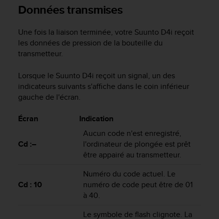
Données transmises
-
v
o
Une fois la liaison terminée, votre
Suunto D4i
reçoit
u
les données de pression de la bouteille du
s
transmetteur.
a
u
Lorsque le
Suunto D4i
reçoit un signal, un des
S
indicateurs suivants s'affiche dans le coin inférieur
e
gauche de l'écran.
r
v
i
Écran
Indication
c
Aucun code n'est enregistré,
e
Cd :–
l'ordinateur de plongée est prêt
c
être appairé au transmetteur.
l
i
Numéro du code actuel. Le
e
Cd : 10
numéro de code peut être de 01
n
t
à 40.
s
a
Le symbole de flash clignote. La