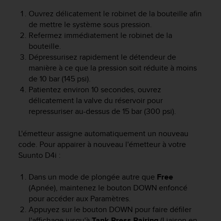
o
Ouvrez délicatement le robinet de la bouteille afin
r
de mettre le système sous pression.
m
Refermez immédiatement le robinet de la
i
bouteille.
t
é
Dépressurisez rapidement le détendeur de
a
manière à ce que la pression soit réduite à moins
u
de 10 bar (145 psi).
x
Patientez environ 10 secondes, ouvrez
a
délicatement la valve du réservoir pour
u
repressuriser au-dessus de 15 bar (300 psi).
t
r
L'émetteur assigne automatiquement un nouveau
e
code. Pour appairer à nouveau l'émetteur à votre
s
Suunto D4i
:
n
o
r
Dans un mode de plongée autre que
Free
m
(Apnée), maintenez le bouton
DOWN
enfoncé
e
pour accéder aux Paramètres.
s
Appuyez sur le bouton
DOWN
pour faire défiler
d
l'affichage jusqu'à
Tank Press Pairing
(Liaison en