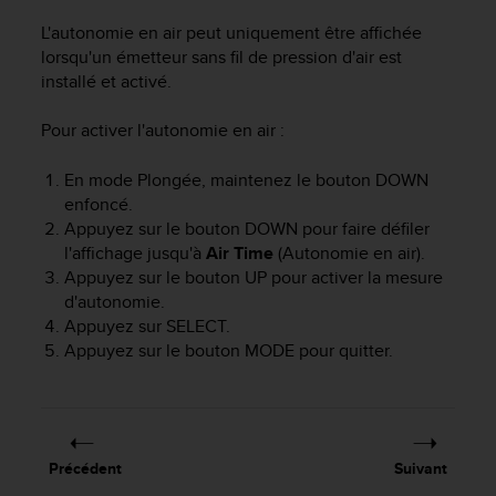
i
L'autonomie en air peut uniquement être affichée
o
lorsqu'un émetteur sans fil de pression d'air est
n
installé et activé.
s
d
Pour activer l'autonomie en air :
e
c
e
En mode Plongée, maintenez le bouton
DOWN
s
enfoncé.
i
Appuyez sur le bouton
DOWN
pour faire défiler
t
l'affichage jusqu'à
Air Time
(Autonomie en air).
e
Appuyez sur le bouton
UP
pour activer la mesure
W
d'autonomie.
e
Appuyez sur
SELECT
.
b
Appuyez sur le bouton
MODE
pour quitter.
.
Précédent
Suivant