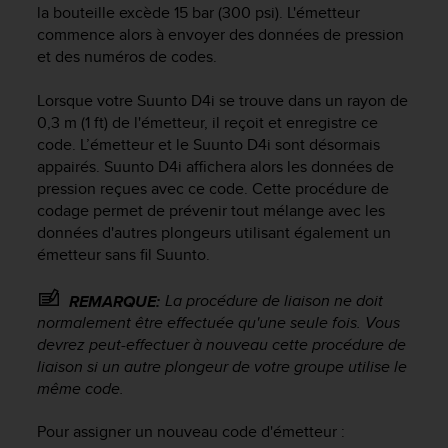
0
la bouteille excède 15 bar (300 psi). L'émetteur
a
commence alors à envoyer des données de pression
i
et des numéros de codes.
n
s
Lorsque votre
Suunto D4i
se trouve dans un rayon de
i
q
0,3 m (1 ft) de l'émetteur, il reçoit et enregistre ce
u
code. L’émetteur et le
Suunto D4i
sont désormais
'
appairés.
Suunto D4i
affichera alors les données de
à
pression reçues avec ce code. Cette procédure de
a
codage permet de prévenir tout mélange avec les
s
données d'autres plongeurs utilisant également un
s
émetteur sans fil Suunto.
u
r
La procédure de liaison ne doit
REMARQUE:
e
normalement être effectuée qu'une seule fois. Vous
r
s
devrez peut-effectuer à nouveau cette procédure de
a
liaison si un autre plongeur de votre groupe utilise le
c
même code.
o
n
Pour assigner un nouveau code d'émetteur :
f