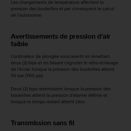
a
Les changements de température affectent la
c
pression des bouteilles et par conséquent le calcul
c
de l'autonomie.
e
s
s
Avertissements de pression d'air
i
faible
b
i
l
L'ordinateur de plongée vous avertit en émettant
i
deux (2) bips et en faisant clignoter le rétro éclairage
t
de l'écran lorsque la pression des bouteilles atteint
é
50 bar (700 psi).
d
u
Deux (2) bips retentissent lorsque la pression des
c
bouteilles atteint la pression d'alarme définie et
o
n
lorsque le temps restant atteint zéro.
t
e
n
Transmission sans fil
u
W