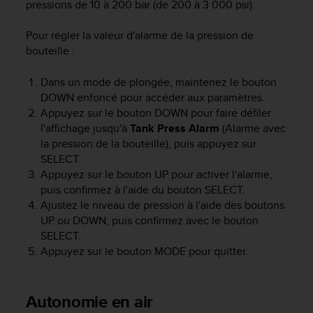
pressions de 10 à 200 bar (de 200 à 3 000 psi).
s
p
o
Pour régler la valeur d'alarme de la pression de
u
bouteille :
r
a
Dans un mode de plongée, maintenez le bouton
c
DOWN
enfoncé pour accéder aux paramètres.
c
Appuyez sur le bouton
DOWN
pour faire défiler
é
l'affichage jusqu'à
Tank Press Alarm
(Alarme avec
d
la pression de la bouteille), puis appuyez sur
e
r
SELECT
.
a
Appuyez sur le bouton
UP
pour activer l'alarme,
u
puis confirmez à l'aide du bouton SELECT.
x
Ajustez le niveau de pression à l'aide des boutons
i
UP
ou
DOWN
, puis confirmez avec le bouton
n
SELECT
.
f
Appuyez sur le bouton
MODE
pour quitter.
o
r
m
Autonomie en air
a
t