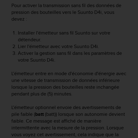
Pour activer la transmission sans fil des données de
e
b
pression des bouteilles vers le
Suunto D4i
, vous
(
devez :
W
e
Installer l'émetteur sans fil Suunto sur votre
b
détendeur.
C
Lier l'émetteur avec votre
Suunto D4i
.
o
Activer la gestion sans fil dans les paramètres de
n
votre
Suunto D4i
.
t
e
L'émetteur entre en mode d'économie d'énergie avec
n
t
une vitesse de transmission de données inférieure
A
lorsque la pression des bouteilles reste inchangée
c
pendant plus de (5) minutes.
c
e
L'émetteur optionnel envoie des avertissements de
s
pile faible (
batt
(batt)) lorsque son autonomie devient
s
faible. Ce message est affiché de manière
i
intermittente avec la mesure de la pression. Lorsque
b
vous voyez cet avertissement, cela indique que la
i