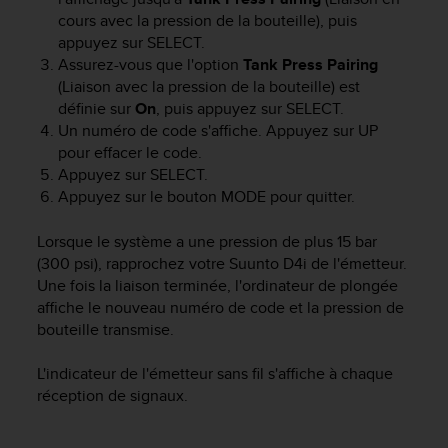
'
cours avec la pression de la bouteille), puis
a
appuyez sur
SELECT
.
c
Assurez-vous que l'option
Tank Press Pairing
c
e
(Liaison avec la pression de la bouteille) est
s
définie sur
On
, puis appuyez sur
SELECT
.
s
Un numéro de code s'affiche. Appuyez sur
UP
i
pour effacer le code.
b
Appuyez sur
SELECT
.
i
Appuyez sur le bouton
MODE
pour quitter.
l
i
Lorsque le système a une pression de plus 15 bar
t
(300 psi), rapprochez votre
Suunto D4i
de l'émetteur.
é
Une fois la liaison terminée, l'ordinateur de plongée
.
A
affiche le nouveau numéro de code et la pression de
d
bouteille transmise.
r
e
L'indicateur de l'émetteur sans fil s'affiche à chaque
s
réception de signaux.
s
e
z