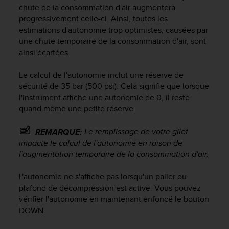
chute de la consommation d'air augmentera
f
o
progressivement celle-ci. Ainsi, toutes les
r
estimations d'autonomie trop optimistes, causées par
m
une chute temporaire de la consommation d'air, sont
i
ainsi écartées.
t
é
Le calcul de l'autonomie inclut une réserve de
a
sécurité de 35 bar (500 psi). Cela signifie que lorsque
u
l'instrument affiche une autonomie de 0, il reste
x
quand même une petite réserve.
d
i
r
Le remplissage de votre gilet
REMARQUE:
e
impacte le calcul de l'autonomie en raison de
c
l'augmentation temporaire de la consommation d'air.
t
i
L'autonomie ne s'affiche pas lorsqu'un palier ou
v
plafond de décompression est activé. Vous pouvez
e
vérifier l'autonomie en maintenant enfoncé le bouton
s
DOWN
.
d
'