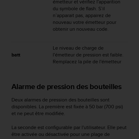
émetteur et vérifiez l'apparition
s
du symbole de flash. S’il
r
n’apparait pas, appairez de
e
nouveau votre émetteur pour
n
obtenir un nouveau code.
c
o
n
t
Le niveau de charge de
r
batt
l'émetteur de pression est faible.
e
Remplacez la pile de l'émetteur
z
d
e
Alarme de pression des bouteilles
s
p
r
Deux alarmes de pression des bouteilles sont
o
disponibles. La première est fixée à 50 bar (700 psi)
b
et ne peut être modifiée.
l
è
La seconde est configurable par l'utilisateur. Elle peut
m
être activée ou désactivée pour une plage de
e