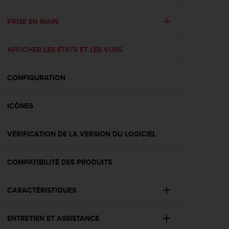
e
s
i
PRISE EN MAIN
t
e
AFFICHER LES ÉTATS ET LES VUES
W
e
b
CONFIGURATION
a
u
n
ICÔNES
i
v
e
VÉRIFICATION DE LA VERSION DU LOGICIEL
a
u
COMPATIBILITÉ DES PRODUITS
A
A
d
CARACTÉRISTIQUES
e
c
o
ENTRETIEN ET ASSISTANCE
n