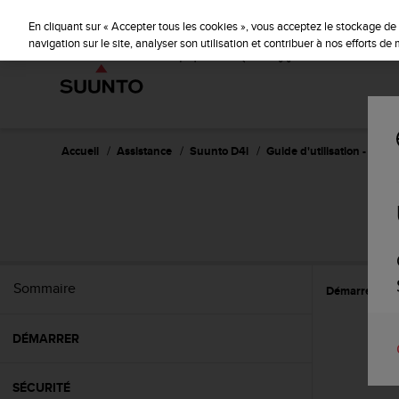
S
u
En cliquant sur « Accepter tous les cookies », vous acceptez le stockage de 
u
navigation sur le site, analyser son utilisation et contribuer à nos efforts d
n
t
o
s
'
e
Accueil
Assistance
Suunto D4i
Guide d'utilisation -
n
g
a
g
e
à
a
Sommaire
Démarrer
P
m
e
n
DÉMARRER
e
r
c
SÉCURITÉ