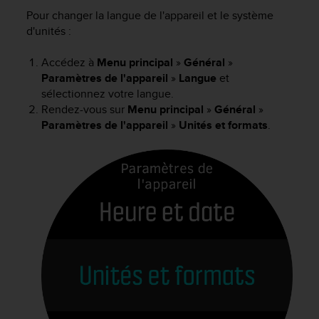
e
Pour changer la langue de l'appareil et le système
s
i
d'unités :
t
e
Accédez à
Menu principal
»
Général
»
W
Paramètres de l'appareil
»
Langue
et
e
sélectionnez votre langue.
b
Rendez-vous sur
Menu principal
»
Général
»
a
Paramètres de l'appareil
»
Unités et formats
.
u
n
i
v
e
a
u
A
A
d
e
c
o
n