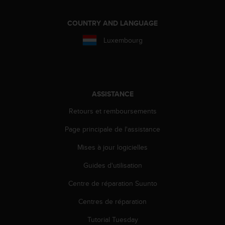
e
b
COUNTRY AND LANGUAGE
(
W
Luxembourg
e
b
C
o
n
ASSISTANCE
t
e
Retours et remboursements
n
Page principale de l'assistance
t
A
Mises à jour logicielles
c
c
Guides d'utilisation
e
s
Centre de réparation Suunto
s
i
Centres de réparation
b
Tutorial Tuesday
i