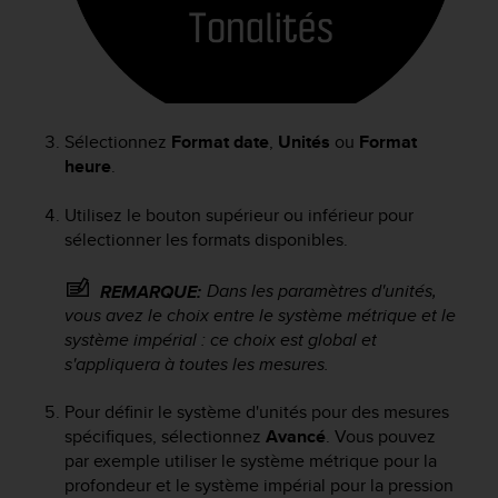
f
o
r
m
i
t
Sélectionnez
Format date
,
Unités
ou
Format
é
heure
.
a
u
Utilisez le bouton supérieur ou inférieur pour
x
d
sélectionner les formats disponibles.
i
r
Dans les paramètres d'unités,
REMARQUE:
e
vous avez le choix entre le système métrique et le
c
système impérial : ce choix est global et
t
s'appliquera à toutes les mesures.
i
v
Pour définir le système d'unités pour des mesures
e
spécifiques, sélectionnez
Avancé
. Vous pouvez
s
d
par exemple utiliser le système métrique pour la
'
profondeur et le système impérial pour la pression