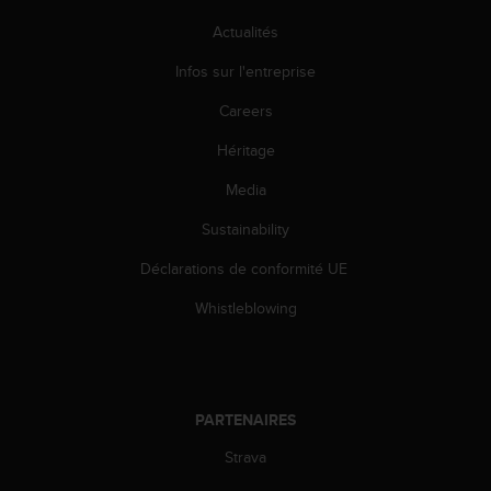
0
a
Actualités
i
n
Infos sur l'entreprise
s
Careers
i
q
Héritage
u
'
Media
à
a
Sustainability
s
s
Déclarations de conformité UE
u
Whistleblowing
r
e
r
s
a
c
PARTENAIRES
o
Strava
n
f