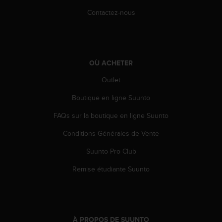
l
Contactez-nous
i
t
y
G
u
OÙ ACHETER
i
d
Outlet
e
l
Boutique en ligne Suunto
i
n
FAQs sur la boutique en ligne Suunto
e
Conditions Générales de Vente
s
,
Suunto Pro Club
W
C
Remise étudiante Suunto
A
G
)
2
.
À PROPOS DE SUUNTO