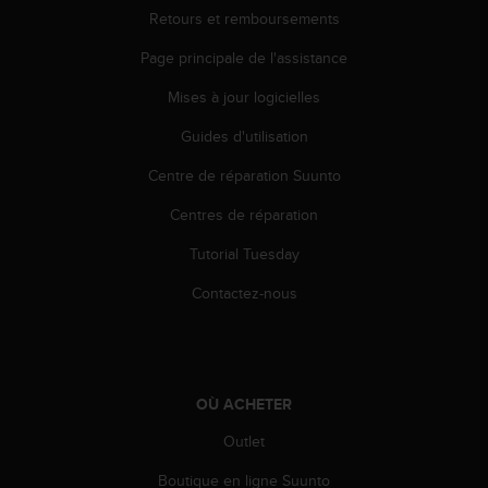
a
Retours et remboursements
c
c
Page principale de l'assistance
e
s
Mises à jour logicielles
s
Guides d'utilisation
i
b
Centre de réparation Suunto
i
l
Centres de réparation
i
t
Tutorial Tuesday
é
d
Contactez-nous
u
c
o
n
t
OÙ ACHETER
e
Outlet
n
u
Boutique en ligne Suunto
W