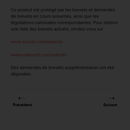
e
s
Ce produit est protégé par les brevets et demandes
i
de brevets en cours suivantes, ainsi que les
t
législations nationales correspondantes. Pour obtenir
e
une liste des brevets actuels, rendez-vous sur :
W
e
b
www.suunto.com/patents
a
u
www.valencell.com/patents
n
i
Des demandes de brevets supplémentaires ont été
v
déposées.
e
a
u
A
A
d
Précédent
Suivant
e
c
o
n