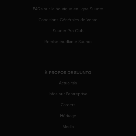
e
FAQs sur la boutique en ligne Suunto
b
(
Conditions Générales de Vente
W
e
Suunto Pro Club
b
Remise étudiante Suunto
C
o
n
t
e
n
À PROPOS DE SUUNTO
t
Actualités
A
c
Infos sur l'entreprise
c
e
Careers
s
s
Héritage
i
Media
b
i