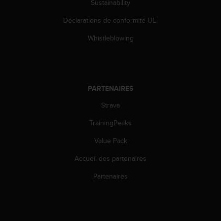
Sustainability
l
i
Déclarations de conformité UE
t
y
Whistleblowing
G
u
i
d
e
PARTENAIRES
l
i
Strava
n
TrainingPeaks
e
s
Value Pack
,
W
Accueil des partenaires
C
A
Partenaires
G
)
2
.