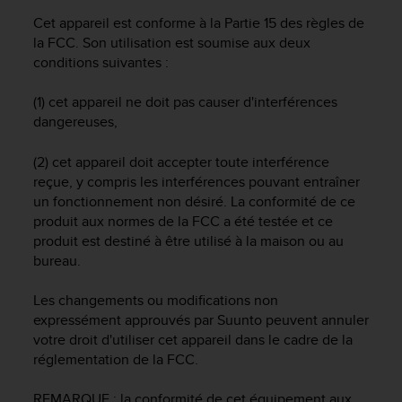
a
Cet appareil est conforme à la Partie 15 des règles de
c
c
la FCC. Son utilisation est soumise aux deux
e
conditions suivantes :
s
s
(1) cet appareil ne doit pas causer d'interférences
i
dangereuses,
b
i
(2) cet appareil doit accepter toute interférence
l
reçue, y compris les interférences pouvant entraîner
i
un fonctionnement non désiré. La conformité de ce
t
produit aux normes de la FCC a été testée et ce
é
d
produit est destiné à être utilisé à la maison ou au
u
bureau.
c
o
Les changements ou modifications non
n
expressément approuvés par Suunto peuvent annuler
t
votre droit d'utiliser cet appareil dans le cadre de la
e
réglementation de la FCC.
n
u
REMARQUE : la conformité de cet équipement aux
W