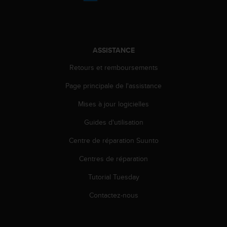
'
a
c
c
e
ASSISTANCE
s
s
Retours et remboursements
i
b
Page principale de l'assistance
i
l
Mises à jour logicielles
i
Guides d'utilisation
t
é
Centre de réparation Suunto
.
A
Centres de réparation
d
r
Tutorial Tuesday
e
s
Contactez-nous
s
e
z