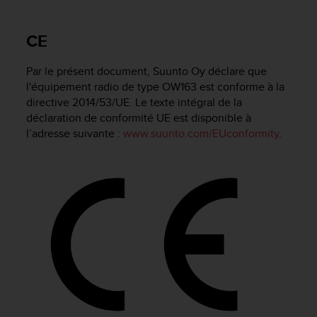
e
s
i
CE
t
e
Par le présent document, Suunto Oy déclare que
W
e
l'équipement radio de type OW163 est conforme à la
b
directive 2014/53/UE. Le texte intégral de la
a
déclaration de conformité UE est disponible à
u
l’adresse suivante :
www.suunto.com/EUconformity
.
n
i
v
e
a
u
A
A
d
e
c
o
n