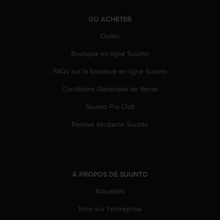
-
v
OÙ ACHETER
o
Outlet
u
s
Boutique en ligne Suunto
a
u
FAQs sur la boutique en ligne Suunto
S
e
Conditions Générales de Vente
r
v
Suunto Pro Club
i
Remise étudiante Suunto
c
e
c
l
i
À PROPOS DE SUUNTO
e
n
Actualités
t
s
Infos sur l'entreprise
a