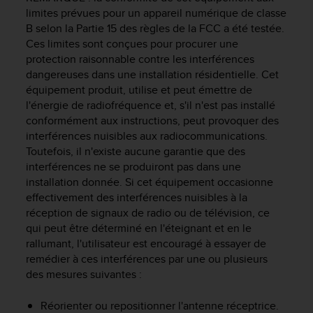
e
limites prévues pour un appareil numérique de classe
b
B selon la Partie 15 des règles de la FCC a été testée.
(
Ces limites sont conçues pour procurer une
W
protection raisonnable contre les interférences
e
dangereuses dans une installation résidentielle. Cet
b
équipement produit, utilise et peut émettre de
C
l'énergie de radiofréquence et, s'il n'est pas installé
o
conformément aux instructions, peut provoquer des
n
interférences nuisibles aux radiocommunications.
t
Toutefois, il n'existe aucune garantie que des
e
n
interférences ne se produiront pas dans une
t
installation donnée. Si cet équipement occasionne
A
effectivement des interférences nuisibles à la
c
réception de signaux de radio ou de télévision, ce
c
qui peut être déterminé en l'éteignant et en le
e
rallumant, l'utilisateur est encouragé à essayer de
s
remédier à ces interférences par une ou plusieurs
s
des mesures suivantes :
i
b
Réorienter ou repositionner l'antenne réceptrice.
i