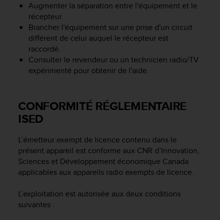
l
Augmenter la séparation entre l'équipement et le
i
récepteur.
t
Brancher l'équipement sur une prise d'un circuit
y
différent de celui auquel le récepteur est
G
raccordé.
u
Consulter le revendeur ou un technicien radio/TV
i
expérimenté pour obtenir de l'aide.
d
e
l
CONFORMITÉ RÉGLEMENTAIRE
i
n
ISED
e
s
L’émetteur exempt de licence contenu dans le
,
présent appareil est conforme aux CNR d’Innovation,
W
Sciences et Développement économique Canada
C
A
applicables aux appareils radio exempts de licence.
G
)
L’exploitation est autorisée aux deux conditions
2
suivantes :
.