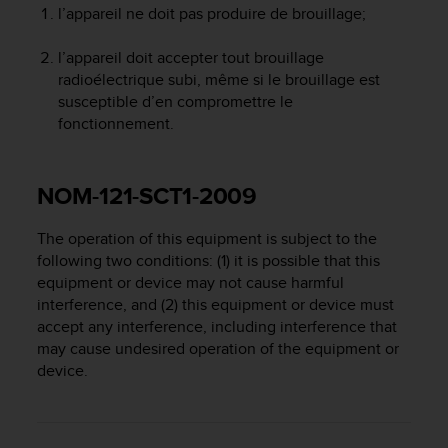
0
l’appareil ne doit pas produire de brouillage;
a
i
l’appareil doit accepter tout brouillage
n
radioélectrique subi, même si le brouillage est
s
susceptible d’en compromettre le
i
q
fonctionnement.
u
'
à
NOM-121-SCT1-2009
a
s
The operation of this equipment is subject to the
s
following two conditions: (1) it is possible that this
u
r
equipment or device may not cause harmful
e
interference, and (2) this equipment or device must
r
accept any interference, including interference that
s
may cause undesired operation of the equipment or
a
device.
c
o
n
f