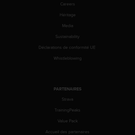
u
Careers
x
É
Héritage
t
Media
a
t
Sustainability
s
-
Déclarations de conformité UE
U
n
Whistleblowing
i
s
a
u
+
PARTENAIRES
1
8
Strava
5
TrainingPeaks
5
2
Value Pack
5
8
Accueil des partenaires