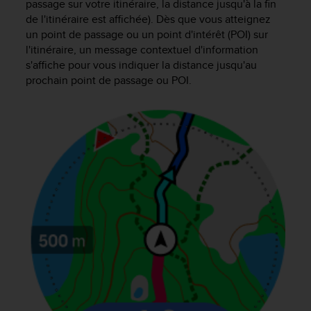
passage sur votre itinéraire, la distance jusqu'à la fin
'
a
de l'itinéraire est affichée). Dès que vous atteignez
c
un point de passage ou un point d'intérêt (POI) sur
c
l'itinéraire, un message contextuel d'information
e
s'affiche pour vous indiquer la distance jusqu'au
s
prochain point de passage ou POI.
s
i
b
i
l
i
t
é
.
A
d
r
e
s
s
e
z