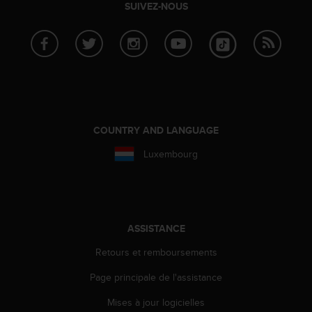
0
SUIVEZ-NOUS
9
0
0
(
a
p
p
e
l
COUNTRY AND LANGUAGE
g
Luxembourg
r
a
t
u
i
t
ASSISTANCE
)
s
Retours et remboursements
i
Page principale de l'assistance
v
o
Mises à jour logicielles
u