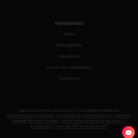
i
o
n
PARTENAIRES
s
d
Strava
e
c
TrainingPeaks
e
s
Value Pack
i
t
Accueil des partenaires
e
Partenaires
W
e
b
.
.
DROIT D'AUTEUR © 2026 SUUNTO.
TOUS DROITS RÉSERVÉS.
CONDITIONS D’UTILISATION
|
POLITIQUE DE CONFIDENTIALITÉ
|
COOKIES
|
PARAMÈTRES DES COOKIES
|
CONDITIONS GÉNÉRALES RELATIVES À
#YESSUUNTO
|
AVIS RELATIF AU EU DATA ACT