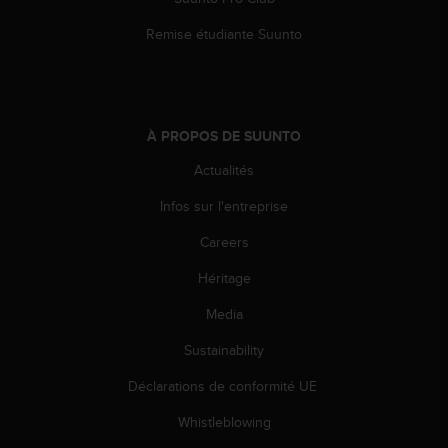
s
p
Remise étudiante Suunto
o
u
r
a
c
À PROPOS DE SUUNTO
c
é
Actualités
d
e
Infos sur l'entreprise
r
Careers
a
u
Héritage
x
i
Media
n
f
Sustainability
o
r
Déclarations de conformité UE
m
Whistleblowing
a
t