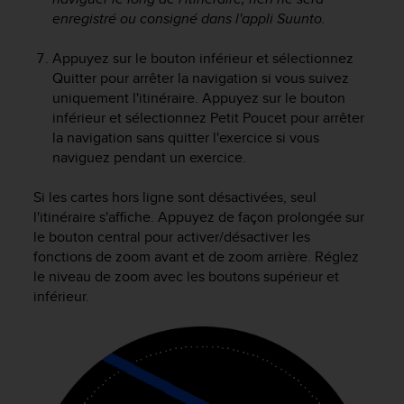
l
enregistré ou consigné dans l'appli Suunto.
i
t
Appuyez sur le bouton inférieur et sélectionnez
y
Quitter pour arrêter la navigation si vous suivez
G
uniquement l'itinéraire. Appuyez sur le bouton
u
inférieur et sélectionnez Petit Poucet pour arrêter
i
d
la navigation sans quitter l'exercice si vous
e
naviguez pendant un exercice.
l
i
Si les cartes hors ligne sont désactivées, seul
n
l'itinéraire s'affiche. Appuyez de façon prolongée sur
e
le bouton central pour activer/désactiver les
s
fonctions de zoom avant et de zoom arrière. Réglez
,
le niveau de zoom avec les boutons supérieur et
W
inférieur.
C
A
G
)
2
.