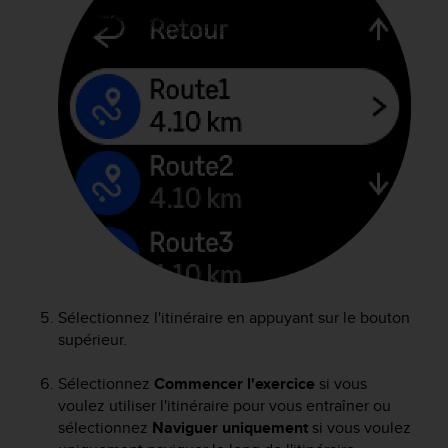
a
c
c
e
s
s
i
b
i
l
i
t
é
d
u
c
Sélectionnez l'itinéraire en appuyant sur le bouton
o
supérieur.
n
t
Sélectionnez
Commencer l'exercice
si vous
e
voulez utiliser l'itinéraire pour vous entraîner ou
n
u
sélectionnez
Naviguer uniquement
si vous voulez
W