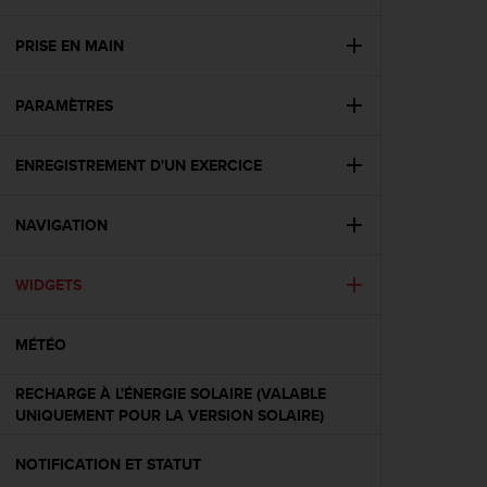
e
s
i
PRISE EN MAIN
t
e
PARAMÈTRES
W
e
b
ENREGISTREMENT D'UN EXERCICE
a
u
n
NAVIGATION
i
v
e
WIDGETS
a
u
MÉTÉO
A
A
d
RECHARGE À L'ÉNERGIE SOLAIRE (VALABLE
e
UNIQUEMENT POUR LA VERSION SOLAIRE)
c
o
NOTIFICATION ET STATUT
n