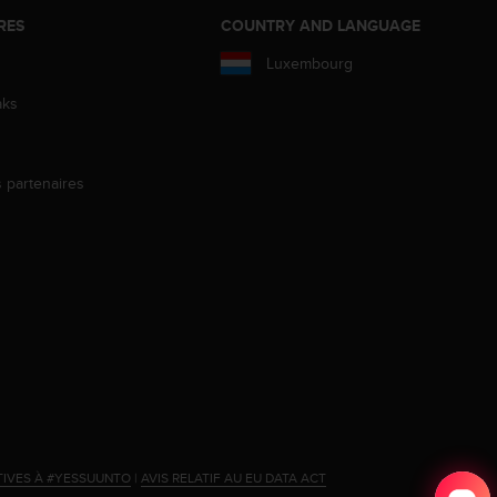
RES
COUNTRY AND LANGUAGE
Luxembourg
aks
s partenaires
s
TIVES À #YESSUUNTO
|
AVIS RELATIF AU EU DATA ACT