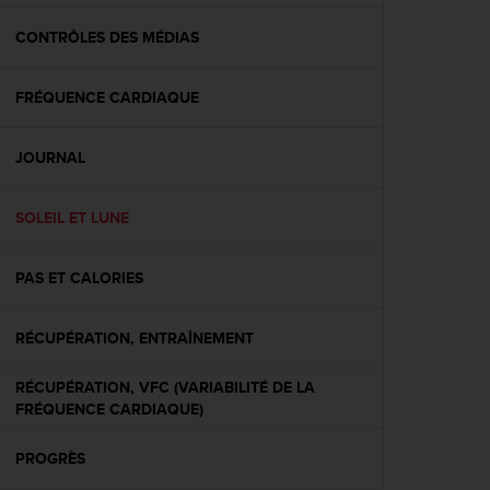
f
o
CONTRÔLES DES MÉDIAS
r
m
FRÉQUENCE CARDIAQUE
i
t
é
JOURNAL
a
u
x
SOLEIL ET LUNE
d
i
r
PAS ET CALORIES
e
c
RÉCUPÉRATION, ENTRAÎNEMENT
t
i
v
RÉCUPÉRATION, VFC (VARIABILITÉ DE LA
e
FRÉQUENCE CARDIAQUE)
s
d
PROGRÈS
'