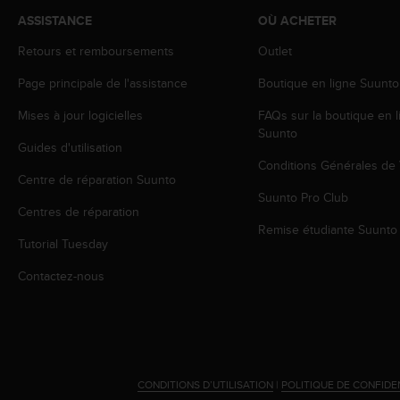
l
ASSISTANCE
OÙ ACHETER
i
t
Retours et remboursements
Outlet
y
G
Page principale de l'assistance
Boutique en ligne Suunto
u
Mises à jour logicielles
FAQs sur la boutique en l
i
Suunto
d
Guides d'utilisation
e
Conditions Générales de
l
Centre de réparation Suunto
i
Suunto Pro Club
n
Centres de réparation
e
Remise étudiante Suunto
s
Tutorial Tuesday
,
Contactez-nous
W
C
A
G
)
2
.
CONDITIONS D’UTILISATION
|
POLITIQUE DE CONFIDE