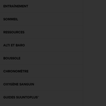
a
c
ENTRAÎNEMENT
c
e
SOMMEIL
s
s
i
RESSOURCES
b
i
l
ALTI ET BARO
i
t
é
BOUSSOLE
d
u
CHRONOMÈTRE
c
o
n
OXYGÈNE SANGUIN
t
e
n
GUIDES SUUNTOPLUS™
u
W