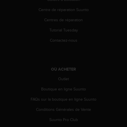
0
9
Centre de réparation Suunto
0
0
Centres de réparation
(
a
Tutorial Tuesday
p
p
Contactez-nous
e
l
g
r
a
OÙ ACHETER
t
Outlet
u
i
Boutique en ligne Suunto
t
)
FAQs sur la boutique en ligne Suunto
s
i
Conditions Générales de Vente
v
o
Suunto Pro Club
u