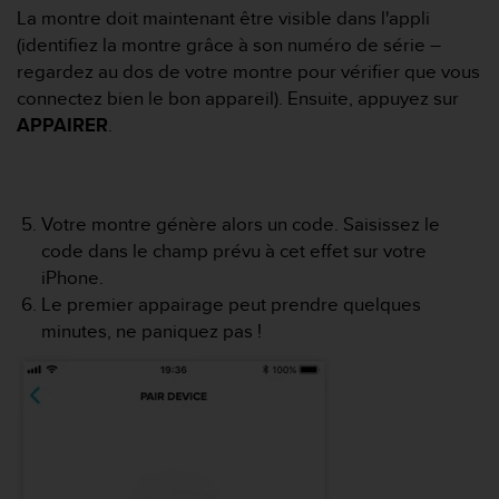
a
La montre doit maintenant être visible dans l'appli
c
(identifiez la montre grâce à son numéro de série –
c
regardez au dos de votre montre pour vérifier que vous
e
s
connectez bien le bon appareil). Ensuite, appuyez sur
s
APPAIRER
.
i
b
i
l
Votre montre génère alors un code. Saisissez le
i
code dans le champ prévu à cet effet sur votre
t
é
iPhone.
d
Le premier appairage peut prendre quelques
u
minutes, ne paniquez pas !
c
o
n
t
e
n
u
W