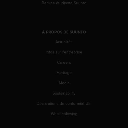
Remise étudiante Suunto
s
r
e
n
c
À PROPOS DE SUUNTO
o
n
Actualités
t
r
Infos sur l'entreprise
e
z
Careers
d
e
Héritage
s
Media
p
r
Sustainability
o
b
Déclarations de conformité UE
l
è
Whistleblowing
m
e