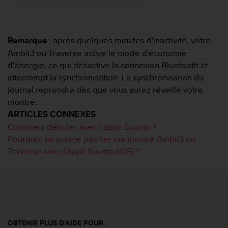
o
r
m
i
Remarque
: après quelques minutes d'inactivité, votre
t
Ambit3 ou Traverse active le mode d'économie
é
d'énergie, ce qui désactive la connexion Bluetooth et
a
interrompt la synchronisation. La synchronisation du
u
x
journal reprendra dès que vous aurez réveillé votre
a
montre.
u
ARTICLES CONNEXES
t
Comment débuter avec l’appli Suunto ?
r
Pourquoi ne puis-je pas lier ma montre Ambit3 ou
e
s
Traverse avec l'appli Suunto (iOS) ?
n
o
r
m
e
s
d
OBTENIR PLUS D'AIDE POUR: