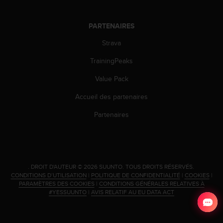
s
p
o
PARTENAIRES
u
r
Strava
a
TrainingPeaks
c
c
Value Pack
é
d
Accueil des partenaires
e
r
Partenaires
a
u
x
i
n
.
DROIT D'AUTEUR © 2026 SUUNTO.
TOUS DROITS RÉSERVÉS.
f
CONDITIONS D’UTILISATION
|
POLITIQUE DE CONFIDENTIALITÉ
|
COOKIES
|
o
PARAMÈTRES DES COOKIES
|
CONDITIONS GÉNÉRALES RELATIVES À
r
#YESSUUNTO
|
AVIS RELATIF AU EU DATA ACT
m
a
t