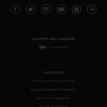
u
x
É
t
a
t
s
-
COUNTRY AND LANGUAGE
U
n
Luxembourg
i
s
a
u
+
ASSISTANCE
1
8
Retours et remboursements
5
5
Page principale de l'assistance
2
5
Mises à jour logicielles
8
Guides d'utilisation