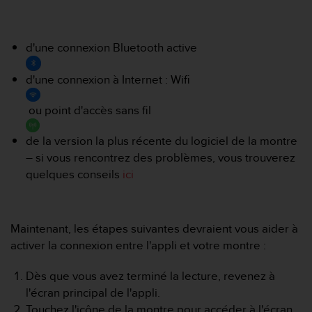
e
s
i
t
d'une connexion Bluetooth active
e
W
d'une connexion à Internet : Wifi
e
b
ou point d'accès sans fil
a
u
de la version la plus récente du logiciel de la montre
n
i
– si vous rencontrez des problèmes, vous trouverez
v
quelques conseils
ici
e
a
u
A
Maintenant, les étapes suivantes devraient vous aider à
A
activer la connexion entre l'appli et votre montre :
d
e
Dès que vous avez terminé la lecture, revenez à
c
l'écran principal de l'appli.
o
n
Touchez l'icône de la montre pour accéder à l'écran