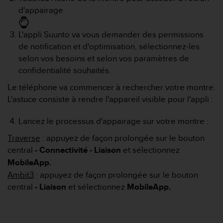
f
d'appairage
o
r
L'appli Suunto va vous demander des permissions
m
de notification et d'optimisation, sélectionnez-les
i
t
selon vos besoins et selon vos paramètres de
é
confidentialité souhaités.
a
u
Le téléphone va commencer à rechercher votre montre.
x
L'astuce consiste à rendre l'appareil visible pour l'appli :
d
i
Lancez le processus d'appairage sur votre montre :
r
e
Traverse
: appuyez de façon prolongée sur le bouton
c
central
- Connectivité - Liaison
et sélectionnez
t
MobileApp.
i
Ambit3
: appuyez de façon prolongée sur le bouton
v
e
central
- Liaison
et sélectionnez
MobileApp.
s
d
'