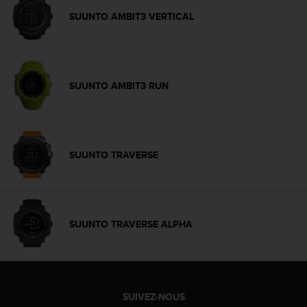
-
SUUNTO AMBIT3 VERTICAL
v
o
u
s
a
SUUNTO AMBIT3 RUN
u
S
e
r
v
SUUNTO TRAVERSE
i
c
e
c
l
SUUNTO TRAVERSE ALPHA
i
e
n
t
s
SUIVEZ-NOUS
a