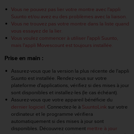
e
s
Vous ne pouvez pas lier votre montre avec l'appli
i
Suunto et/ou avez eu des problèmes avec la liaison.
t
Vous ne trouvez pas votre montre dans la liste quand
e
W
vous essayez de la lier.
e
Vous voulez commencer à utiliser l'appli Suunto,
b
mais l'appli Movescount est toujours installée.
a
u
Prise en main :
n
i
Assurez-vous que la version la plus récente de l'appli
v
Suunto est installée. Rendez-vous sur votre
e
a
plateforme d'applications, vérifiez si des mises à jour
u
sont disponibles et installez-les (le cas échéant).
A
Assurez-vous que votre appareil bénéficie du
A
dernier logiciel
. Connectez-le à
SuuntoLink
sur votre
d
ordinateur et le programme vérifiera
e
c
automatiquement si des mises à jour sont
o
disponibles. Découvrez comment
mettre à jour
n