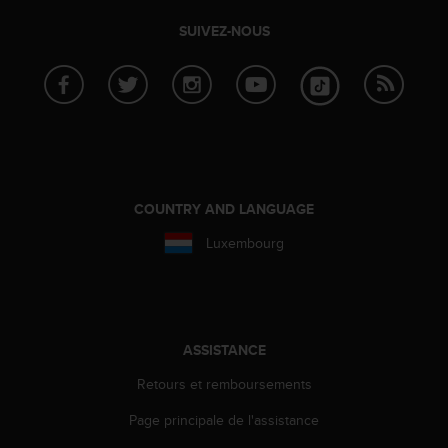
'
a
SUIVEZ-NOUS
c
c
e
s
s
i
b
i
l
COUNTRY AND LANGUAGE
i
Luxembourg
t
é
.
A
d
r
ASSISTANCE
e
Retours et remboursements
s
s
Page principale de l'assistance
e
z