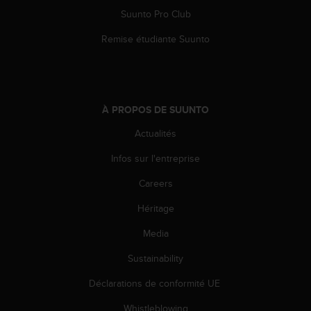
u
Suunto Pro Club
x
É
Remise étudiante Suunto
t
a
t
s
-
À PROPOS DE SUUNTO
U
n
Actualités
i
Infos sur l'entreprise
s
a
Careers
u
+
Héritage
1
8
Media
5
5
Sustainability
2
Déclarations de conformité UE
5
8
Whistleblowing