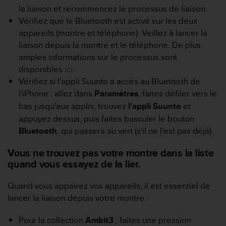
la liaison et recommencez le processus de liaison.
e
b
Vérifiez que le Bluetooth est activé sur les deux
(
appareils (montre et téléphone). Veillez à lancer la
W
liaison depuis la montre et le téléphone. De plus
e
amples informations sur le processus sont
b
disponibles
ici
.
C
o
Vérifiez si l'appli Suunto a accès au Bluetooth de
n
l'iPhone : allez dans
Paramètres
, faites défiler vers le
t
bas jusqu'aux applis, trouvez
l'appli Suunto
et
e
appuyez dessus, puis faites basculer le bouton
n
t
Bluetooth
, qui passera au vert (s'il ne l'est pas déjà).
A
c
Vous ne trouvez pas votre montre dans la liste
c
quand vous essayez de la lier.
e
s
Quand vous appairez vos appareils, il est essentiel de
s
lancer la liaison depuis votre montre :
i
b
Pour la collection
Ambit3
: faites une pression
i