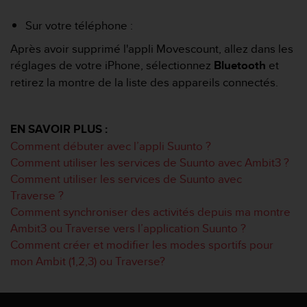
o
r
Sur votre téléphone :
m
Après avoir supprimé l'appli Movescount, allez dans les
i
t
réglages de votre iPhone, sélectionnez
Bluetooth
et
é
retirez la montre de la liste des appareils connectés.
a
u
x
EN SAVOIR PLUS :
a
Comment débuter avec l’appli Suunto ?
u
t
Comment utiliser les services de Suunto avec Ambit3 ?
r
Comment utiliser les services de Suunto avec
e
Traverse ?
s
Comment synchroniser des activités depuis ma montre
n
Ambit3 ou Traverse vers l’application Suunto ?
o
r
Comment créer et modifier les modes sportifs pour
m
mon Ambit (1,2,3) ou Traverse?
e
s
d