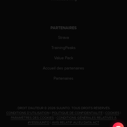
0
9
0
0
(
PARTENAIRES
a
p
Strava
p
e
TrainingPeaks
l
g
Value Pack
r
Accueil des partenaires
a
t
Partenaires
u
i
t
)
s
i
.
DROIT D'AUTEUR © 2026 SUUNTO.
TOUS DROITS RÉSERVÉS.
CONDITIONS D’UTILISATION
|
POLITIQUE DE CONFIDENTIALITÉ
|
COOKIES
|
v
PARAMÈTRES DES COOKIES
|
CONDITIONS GÉNÉRALES RELATIVES À
o
#YESSUUNTO
|
AVIS RELATIF AU EU DATA ACT
u