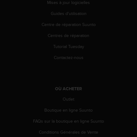
Mises à jour logicielles
-
v
Guides d'utilisation
o
u
Centre de réparation Suunto
s
Centres de réparation
a
u
Tutorial Tuesday
S
e
Contactez-nous
r
v
i
c
e
OÙ ACHETER
c
l
Outlet
i
e
Boutique en ligne Suunto
n
FAQs sur la boutique en ligne Suunto
t
s
Conditions Générales de Vente
a