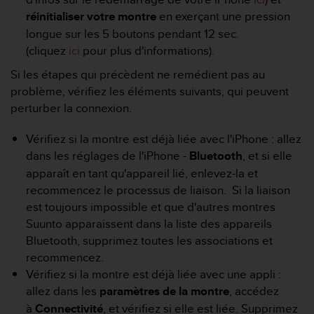
a
réinitialiser votre
montre
en exerçant une pression
c
c
longue sur les 5 boutons pendant 12 sec.
e
(cliquez
ici
pour plus d'informations).
s
Si les étapes qui précèdent ne remédient pas au
s
i
problème, vérifiez les éléments suivants, qui peuvent
b
perturber la connexion.
i
l
Vérifiez si la montre est déjà liée avec l'iPhone : allez
i
dans les réglages de l'iPhone -
Bluetooth
, et si elle
t
é
apparaît en tant qu'appareil lié, enlevez-la et
d
recommencez le processus de liaison. Si la liaison
u
est toujours impossible et que d'autres montres
c
Suunto apparaissent dans la liste des appareils
o
Bluetooth, supprimez toutes les associations et
n
t
recommencez.
e
Vérifiez si la montre est déjà liée avec une appli :
n
allez dans les
paramètres de la montre
, accédez
u
à
Connectivité
, et vérifiez si elle est liée. Supprimez
W