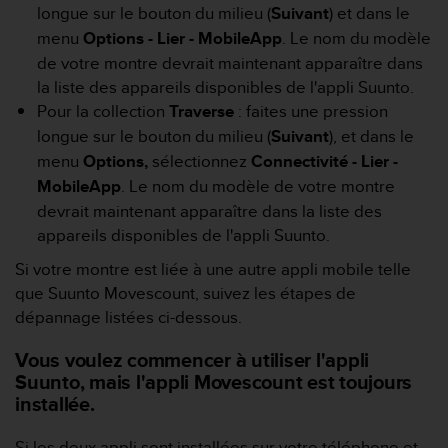
l
longue sur le bouton du milieu (
Suivant
) et dans le
i
menu
Options
- Lier - MobileApp
. Le nom du modèle
t
de votre montre devrait maintenant apparaître dans
y
la liste des appareils disponibles de l'appli Suunto.
G
u
Pour la collection
Traverse
: faites une pression
i
longue sur le bouton du milieu (
Suivant
), et dans le
d
menu
Options,
sélectionnez
Connectivité - Lier -
e
MobileApp
. Le nom du modèle de votre montre
l
i
devrait maintenant apparaître dans la liste des
n
appareils disponibles de l'appli Suunto.
e
Si votre montre est liée à une autre appli mobile telle
s
,
que Suunto Movescount, suivez les étapes de
W
dépannage listées ci-dessous.
C
A
Vous voulez commencer à utiliser l'appli
G
Suunto, mais l'appli Movescount est toujours
)
installée.
2
.
Si les deux appli sont installées sur votre téléphone et