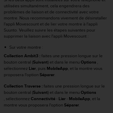
0
a
utilisées simultanément, cela engendrera des
i
problèmes de liaison et de connectivité avec votre
n
montre. Nous recommandons vivement de désinstaller
s
l'appli Movescount et de lier votre montre à l'appli
i
Suunto. Veuillez suivre les étapes suivantes pour
q
u
supprimer la liaison avec l'appli Movescount :
'
à
Sur votre montre :
a
Collection Ambit3 :
faites une pression longue sur le
s
s
bouton central (
Suivant
) et dans le menu
Options
,
u
sélectionnez
Lier
, puis
MobileApp
, et la montre vous
r
proposera l'option
Séparer
.
e
r
Collection Traverse :
faites une pression longue sur le
s
a
bouton central (
Suivant
) et dans le menu
Options
c
, sélectionnez
Connectivité
-
Lier
-
MobileApp
, et la
o
montre vous proposera l'option
Séparer
.
n
f