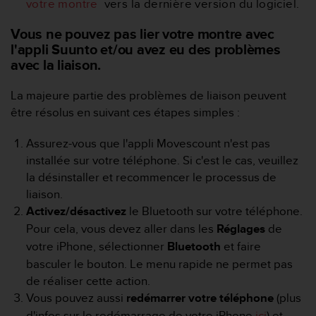
votre montre
vers la dernière version du logiciel.
f
o
Vous ne pouvez pas lier votre montre avec
r
l'appli Suunto et/ou avez eu des problèmes
m
avec la liaison.
i
t
é
La majeure partie des problèmes de liaison peuvent
a
être résolus en suivant ces étapes simples :
u
x
Assurez-vous que l'appli Movescount n'est pas
d
installée sur votre téléphone. Si c'est le cas, veuillez
i
la désinstaller et recommencer le processus de
r
e
liaison.
c
Activez/désactivez
le Bluetooth sur votre téléphone.
t
Pour cela, vous devez aller dans les
Réglages
de
i
votre iPhone, sélectionner
Bluetooth
et faire
v
basculer le bouton.
Le menu rapide ne permet pas
e
s
de réaliser cette action.
d
Vous pouvez aussi
redémarrer votre téléphone
(plus
'
d'infos sur le redémarrage de votre iPhone
ici
) et