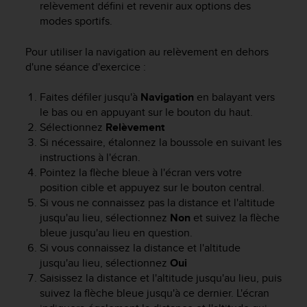
0
relèvement défini et revenir aux options des
a
modes sportifs.
i
n
Pour utiliser la navigation au relèvement en dehors
s
d'une séance d'exercice :
i
q
Faites défiler jusqu'à
Navigation
en balayant vers
u
'
le bas ou en appuyant sur le bouton du haut.
à
Sélectionnez
Relèvement
a
Si nécessaire, étalonnez la boussole en suivant les
s
instructions à l'écran.
s
Pointez la flèche bleue à l'écran vers votre
u
position cible et appuyez sur le bouton central.
r
Si vous ne connaissez pas la distance et l'altitude
e
jusqu'au lieu, sélectionnez
Non
et suivez la flèche
r
bleue jusqu'au lieu en question.
s
Si vous connaissez la distance et l'altitude
a
c
jusqu'au lieu, sélectionnez
Oui
o
Saisissez la distance et l'altitude jusqu'au lieu, puis
n
suivez la flèche bleue jusqu'à ce dernier. L'écran
f