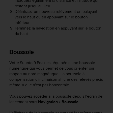
indiquera également la distance et l'altitude qui
o
restent jusqu'au lieu.
r
Définissez un nouveau relèvement en balayant
m
vers le haut ou en appuyant sur le bouton
i
inférieur.
t
Terminez la navigation en appuyant sur le bouton
é
du haut.
a
u
x
a
Boussole
u
t
Votre
Suunto 9 Peak
est équipée d'une boussole
r
numérique qui vous permet de vous orienter par
e
rapport au nord magnétique. La boussole à
s
n
compensation d'inclinaison affiche des relevés précis
o
même si elle n'est pas horizontale.
r
m
Vous pouvez accéder à la boussole depuis l'écran de
e
lancement sous
Navigation
»
Boussole
.
s
d
L'affichage de la boussole comprend les informations