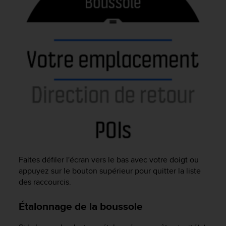
u
x
É
t
a
t
s
-
U
n
i
s
a
u
+
1
Faites défiler l'écran vers le bas avec votre doigt ou
8
appuyez sur le bouton supérieur pour quitter la liste
5
des raccourcis.
5
2
Étalonnage de la boussole
5
8