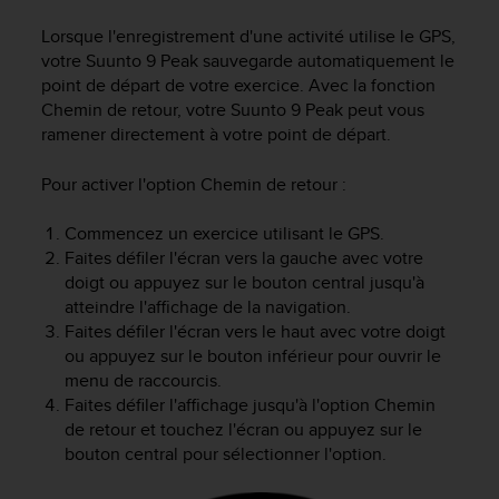
i
Lorsque l'enregistrement d'une activité utilise le GPS,
o
votre
Suunto 9 Peak
sauvegarde automatiquement le
n
point de départ de votre exercice. Avec la fonction
s
d
Chemin de retour, votre
Suunto 9 Peak
peut vous
e
ramener directement à votre point de départ.
c
e
Pour activer l'option Chemin de retour :
s
i
Commencez un exercice utilisant le GPS.
t
Faites défiler l'écran vers la gauche avec votre
e
doigt ou appuyez sur le bouton central jusqu'à
W
atteindre l'affichage de la navigation.
e
Faites défiler l'écran vers le haut avec votre doigt
b
.
ou appuyez sur le bouton inférieur pour ouvrir le
menu de raccourcis.
Faites défiler l'affichage jusqu'à l'option Chemin
de retour et touchez l'écran ou appuyez sur le
bouton central pour sélectionner l'option.