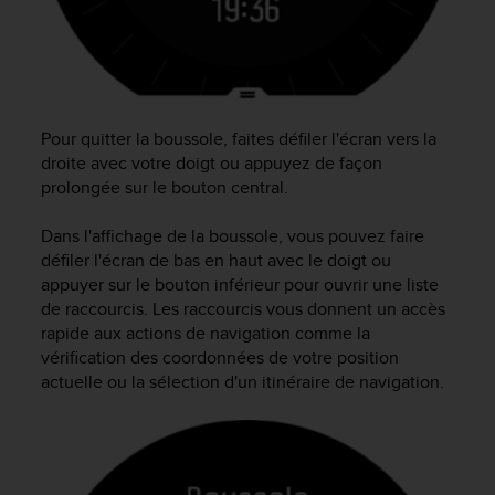
-
v
o
u
s
a
Pour quitter la boussole, faites défiler l'écran vers la
u
droite avec votre doigt ou appuyez de façon
S
prolongée sur le bouton central.
e
r
Dans l'affichage de la boussole, vous pouvez faire
v
défiler l'écran de bas en haut avec le doigt ou
i
appuyer sur le bouton inférieur pour ouvrir une liste
c
e
de raccourcis. Les raccourcis vous donnent un accès
c
rapide aux actions de navigation comme la
l
vérification des coordonnées de votre position
i
actuelle ou la sélection d'un itinéraire de navigation.
e
n
t
s
a