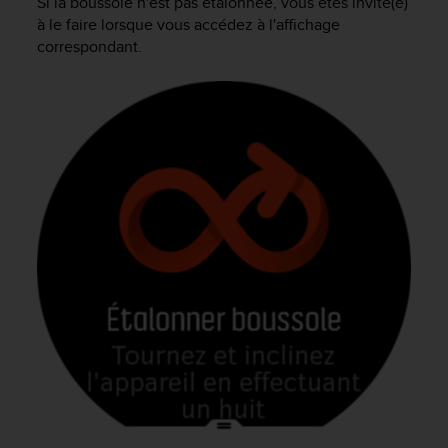
0
Si la boussole n'est pas étalonnée, vous êtes invité(e)
9
à le faire lorsque vous accédez à l'affichage
0
correspondant.
0
(
a
p
p
e
l
g
r
a
t
u
i
t
)
s
i
v
o
u