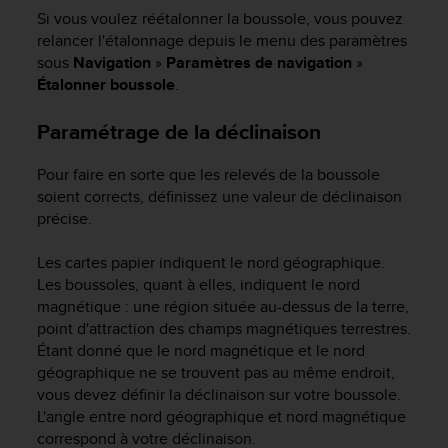
s
Si vous voulez réétalonner la boussole, vous pouvez
r
relancer l'étalonnage depuis le menu des paramètres
e
sous
Navigation
»
Paramètres de navigation
»
n
Étalonner boussole
.
c
o
Paramétrage de la déclinaison
n
t
Pour faire en sorte que les relevés de la boussole
r
e
soient corrects, définissez une valeur de déclinaison
z
précise.
d
e
Les cartes papier indiquent le nord géographique.
s
Les boussoles, quant à elles, indiquent le nord
p
magnétique : une région située au-dessus de la terre,
r
point d'attraction des champs magnétiques terrestres.
o
Étant donné que le nord magnétique et le nord
b
géographique ne se trouvent pas au même endroit,
l
vous devez définir la déclinaison sur votre boussole.
è
m
L'angle entre nord géographique et nord magnétique
e
correspond à votre déclinaison.