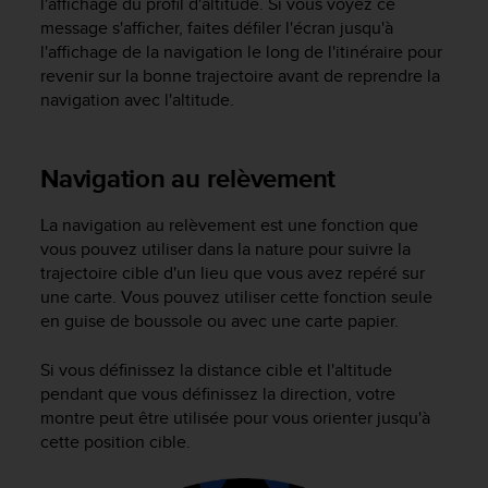
l'affichage du profil d'altitude. Si vous voyez ce
a
message s'afficher, faites défiler l'écran jusqu'à
c
c
l'affichage de la navigation le long de l'itinéraire pour
e
revenir sur la bonne trajectoire avant de reprendre la
s
navigation avec l'altitude.
s
i
b
Navigation au relèvement
i
l
i
La navigation au relèvement est une fonction que
t
vous pouvez utiliser dans la nature pour suivre la
é
trajectoire cible d'un lieu que vous avez repéré sur
d
une carte. Vous pouvez utiliser cette fonction seule
u
en guise de boussole ou avec une carte papier.
c
o
Si vous définissez la distance cible et l'altitude
n
pendant que vous définissez la direction, votre
t
montre peut être utilisée pour vous orienter jusqu'à
e
cette position cible.
n
u
W