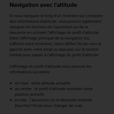
e
Navigation avec l'altitude
s
i
Si vous naviguez le long d'un itinéraire qui comporte
t
e
des informations d'altitude, vous pouvez également
W
naviguer en fonction de l'ascension ou de la
e
descente en utilisant l'affichage du profil d'altitude.
b
Dans l'affichage principal de la navigation (où
a
s'affiche votre itinéraire), faites défiler l'écran vers la
u
gauche avec votre doigt ou appuyez sur le bouton
n
central pour passer à l'affichage du profil d'altitude.
i
v
L'affichage du profil d'altitude vous procure les
e
informations suivantes :
a
u
A
en haut : votre altitude actuelle
A
au centre : le profil d'altitude montrant votre
d
position actuelle
e
en bas : l’ascension ou la descente restante
c
(touchez l'écran pour changer de vue)
o
n