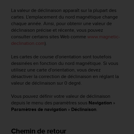
s
p
La valeur de déclinaison apparaît sur la plupart des
o
cartes. L'emplacement du nord magnétique change
u
chaque année. Ainsi, pour obtenir une valeur de
r
déclinaison précise et récente, vous pouvez
a
consulter certains sites Web comme
www.magnetic-
c
declination.com
).
c
é
d
Les cartes de course d'orientation sont toutefois
e
dessinées en fonction du nord magnétique. Si vous
r
utilisez une carte d'orientation, vous devez
a
désactiver la correction de déclinaison en réglant la
u
valeur de déclinaison sur 0 degré.
x
i
Vous pouvez définir votre valeur de déclinaison
n
depuis le menu des paramètres sous
Navigation
»
f
Paramètres de navigation
»
Déclinaison
.
o
r
m
a
Chemin de retour
t