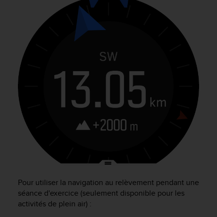
e
b
(
W
e
b
C
o
n
t
e
n
t
A
c
c
e
s
Pour utiliser la navigation au relèvement pendant une
s
séance d'exercice (seulement disponible pour les
i
b
activités de plein air) :
i