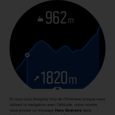
f
o
r
m
i
t
é
a
u
x
d
i
r
e
c
t
i
v
e
Si vous vous éloignez trop de l'itinéraire lorsque vous
s
utilisez la navigation avec l'altitude, votre montre
d
vous envoie un message
Hors itinéraire
dans
'