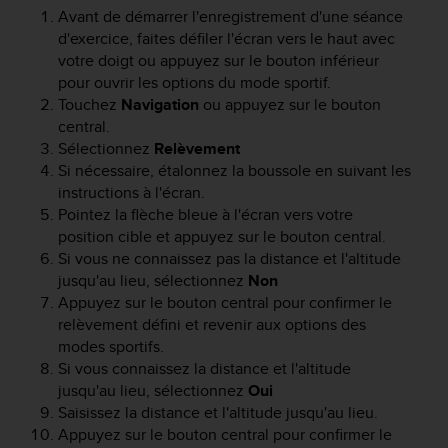
l
Avant de démarrer l'enregistrement d'une séance
i
d'exercice, faites défiler l'écran vers le haut avec
t
votre doigt ou appuyez sur le bouton inférieur
y
pour ouvrir les options du mode sportif.
G
Touchez
Navigation
ou appuyez sur le bouton
u
central.
i
Sélectionnez
Relèvement
d
e
Si nécessaire, étalonnez la boussole en suivant les
l
instructions à l'écran.
i
Pointez la flèche bleue à l'écran vers votre
n
position cible et appuyez sur le bouton central.
e
Si vous ne connaissez pas la distance et l'altitude
s
jusqu'au lieu, sélectionnez
Non
,
Appuyez sur le bouton central pour confirmer le
W
relèvement défini et revenir aux options des
C
modes sportifs.
A
Si vous connaissez la distance et l'altitude
G
)
jusqu'au lieu, sélectionnez
Oui
2
Saisissez la distance et l'altitude jusqu'au lieu.
.
Appuyez sur le bouton central pour confirmer le