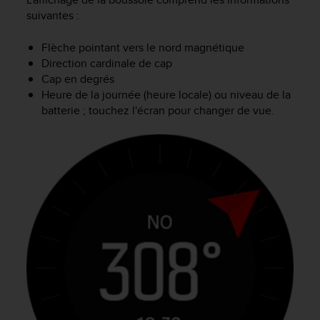
'
suivantes :
a
c
Flèche pointant vers le nord magnétique
c
e
Direction cardinale de cap
s
Cap en degrés
s
Heure de la journée (heure locale) ou niveau de la
i
batterie ; touchez l'écran pour changer de vue.
b
i
l
i
t
é
.
A
d
r
e
s
s
e
z