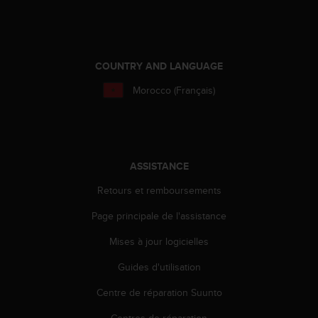
a
c
c
e
s
COUNTRY AND LANGUAGE
s
i
Morocco (Français)
b
i
l
i
t
ASSISTANCE
é
d
Retours et remboursements
u
Page principale de l'assistance
c
o
Mises à jour logicielles
n
t
Guides d'utilisation
e
n
Centre de réparation Suunto
u
W