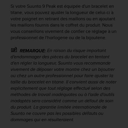
e
Si votre
Suunto 9 Peak
est équipée d'un bracelet en
s
i
titane, vous pouvez ajuster la longueur de celui-ci à
t
votre poignet en retirant des maillons ou en ajoutant
e
les maillons fournis dans le coffret du produit. Nous
W
vous conseillons vivement de confier ce réglage à un
e
professionnel de l'horlogerie ou de la bijouterie.
b
a
En raison du risque important
REMARQUE:
u
d'endommager des pièces du bracelet en tentant
n
d'en régler la longueur, Suunto vous recommande
i
v
vivement de déposer votre montre chez un bijoutier
e
ou chez un autre professionnel pour faire ajuster la
a
taille du bracelet en titane. Il convient aussi de noter
u
explicitement que tout réglage effectué selon des
A
méthodes de travail inadéquates ou à l'aide d'outils
A
inadaptés sera considéré comme un défaut de soin
d
du produit. La garantie limitée internationale de
e
Suunto ne couvre pas les possibles défauts ou
c
dommages qui en résulteraient.
o
n