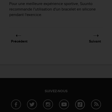
Pour une meilleure expérience sportive, Suunto
f
o
recommande l'utilisation d'un bracelet en silicone
r
pendant l'exercice.
m
i
t
é
a
Précédent
Suivant
u
x
d
i
r
e
c
t
i
v
SUIVEZ-NOUS
e
s
d
'