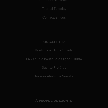
Centres de réparation
e
Tutorial Tuesday
b
(
Contactez-nous
W
e
b
C
o
OÙ ACHETER
n
t
Boutique en ligne Suunto
e
n
FAQs sur la boutique en ligne Suunto
t
A
Suunto Pro Club
c
Remise étudiante Suunto
c
e
s
s
i
b
À PROPOS DE SUUNTO
i