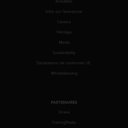
Actualités
l
i
Infos sur l'entreprise
t
y
Careers
G
u
Héritage
i
Media
d
e
Sustainability
l
i
Déclarations de conformité UE
n
e
Whistleblowing
s
,
W
C
A
PARTENAIRES
G
)
Strava
2
TrainingPeaks
.