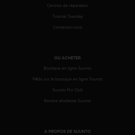
e
Centres de réparation
b
Tutorial Tuesday
(
W
Contactez-nous
e
b
C
o
n
OÙ ACHETER
t
e
Boutique en ligne Suunto
n
t
FAQs sur la boutique en ligne Suunto
A
c
Suunto Pro Club
c
Remise étudiante Suunto
e
s
s
i
b
À PROPOS DE SUUNTO
i