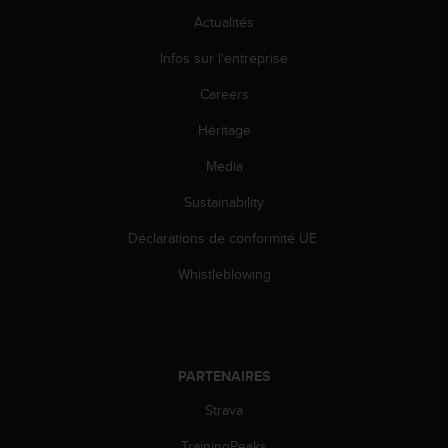
l
Actualités
i
t
Infos sur l'entreprise
y
G
Careers
u
i
Héritage
d
Media
e
l
Sustainability
i
n
Déclarations de conformité UE
e
s
Whistleblowing
,
W
C
A
G
PARTENAIRES
)
2
Strava
.
TrainingPeaks