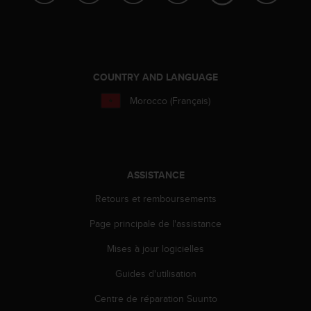
a
c
c
e
s
s
COUNTRY AND LANGUAGE
i
b
Morocco (Français)
i
l
i
t
é
ASSISTANCE
d
u
Retours et remboursements
c
Page principale de l'assistance
o
n
Mises à jour logicielles
t
e
Guides d'utilisation
n
u
Centre de réparation Suunto
W