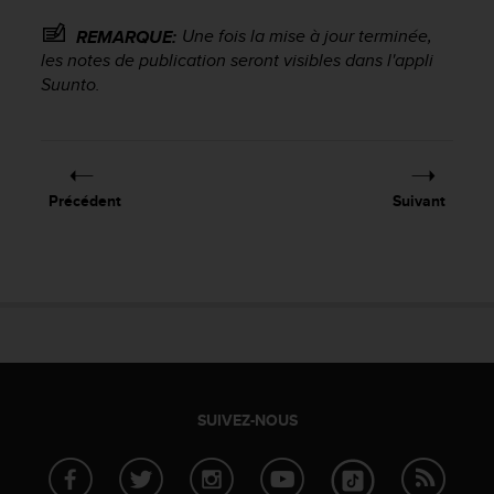
f
Une fois la mise à jour terminée,
REMARQUE:
o
r
les notes de publication seront visibles dans l'appli
m
Suunto.
i
t
é
a
u
Précédent
Suivant
x
d
i
r
e
c
t
i
v
e
SUIVEZ-NOUS
s
d
'