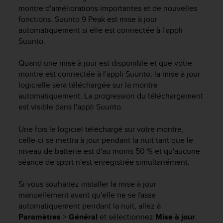
e
montre d'améliorations importantes et de nouvelles
s
fonctions.
Suunto 9 Peak
est mise à jour
i
automatiquement si elle est connectée à l'appli
t
Suunto.
e
W
e
Quand une mise à jour est disponible et que votre
b
montre est connectée à l'appli Suunto, la mise à jour
a
logicielle sera téléchargée sur la montre
u
automatiquement. La progression du téléchargement
n
est visible dans l'appli Suunto.
i
v
Une fois le logiciel téléchargé sur votre montre,
e
celle-ci se mettra à jour pendant la nuit tant que le
a
u
niveau de batterie est d'au moins 50 % et qu'aucune
A
séance de sport n'est enregistrée simultanément.
A
d
Si vous souhaitez installer la mise à jour
e
manuellement avant qu'elle ne se fasse
c
automatiquement pendant la nuit, allez à
o
Paramètres
>
Général
et sélectionnez
Mise à jour
.
n