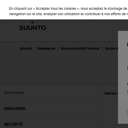
S
u
En cliquant sur « Accepter tous les cookies », vous acceptez le stockage de 
u
navigation sur le site, analyser son utilisation et contribuer à nos efforts d
n
t
o
s
'
e
Accueil
Assistance
Suunto Ambit3 Vertical
Guide d'utilisa
n
g
a
SU
g
e
à
a
Sommaire
Démarrer
R
m
e
n
DÉMARRER
e
r
c
SÉCURITÉ