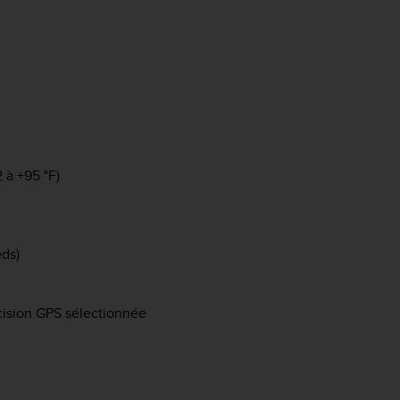
 à +95 °F)
eds)
cision GPS sélectionnée