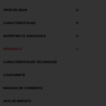
e
s
i
PRISE EN MAIN
t
e
CARACTÉRISTIQUES
W
e
b
ENTRETIEN ET ASSISTANCE
a
u
n
RÉFÉRENCE
i
v
e
CARACTÉRISTIQUES TECHNIQUES
a
u
CONFORMITÉ
A
A
d
MARQUE DE COMMERCE
e
c
o
AVIS DE BREVETS
n