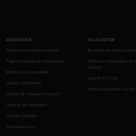
l
i
t
y
G
u
i
ASSISTANCE
OÙ ACHETER
d
Retours et remboursements
Boutique en ligne Suunto
e
l
Page principale de l'assistance
FAQs sur la boutique en l
i
Suunto
n
Mises à jour logicielles
e
Suunto Pro Club
s
Guides d'utilisation
,
Remise étudiante Suunto
Centre de réparation Suunto
W
C
Centres de réparation
A
G
Tutorial Tuesday
)
2
Contactez-nous
.