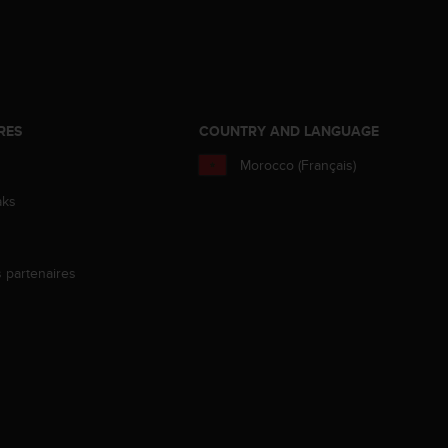
RES
COUNTRY AND LANGUAGE
Morocco (Français)
aks
s partenaires
s