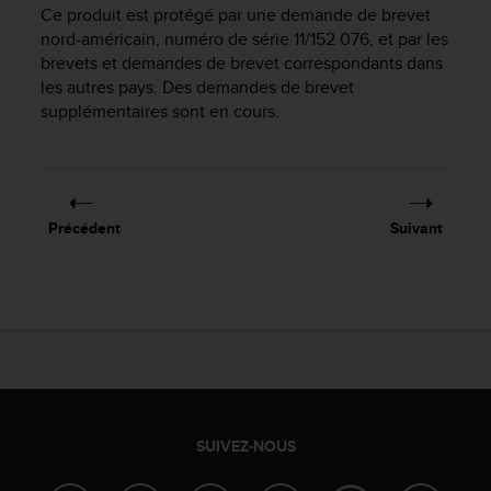
e
Ce produit est protégé par une demande de brevet
s
nord-américain, numéro de série 11/152 076, et par les
i
brevets et demandes de brevet correspondants dans
t
les autres pays. Des demandes de brevet
e
supplémentaires sont en cours.
W
e
b
a
u
n
Précédent
Suivant
i
v
e
a
u
A
A
d
e
c
SUIVEZ-NOUS
o
n