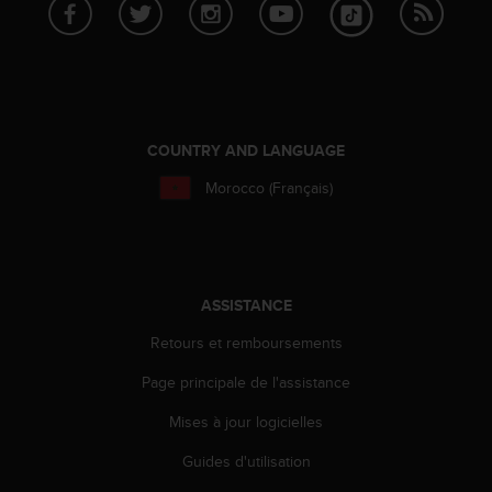
f
o
r
m
i
t
é
COUNTRY AND LANGUAGE
a
Morocco (Français)
u
x
d
i
r
e
ASSISTANCE
c
Retours et remboursements
t
i
Page principale de l'assistance
v
e
Mises à jour logicielles
s
d
Guides d'utilisation
'