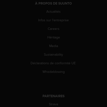
À PROPOS DE SUUNTO
e
b
Actualités
(
W
Infos sur l'entreprise
e
b
Careers
C
Héritage
o
n
Media
t
e
Sustainability
n
t
Déclarations de conformité UE
A
c
Whistleblowing
c
e
s
s
i
PARTENAIRES
b
Strava
i