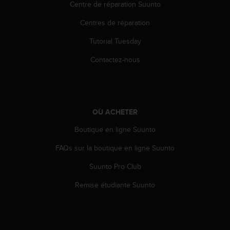
a
Centre de réparation Suunto
c
Centres de réparation
c
e
Tutorial Tuesday
s
s
Contactez-nous
i
b
i
l
i
OÙ ACHETER
t
é
Boutique en ligne Suunto
d
u
FAQs sur la boutique en ligne Suunto
c
Suunto Pro Club
o
n
Remise étudiante Suunto
t
e
n
u
W