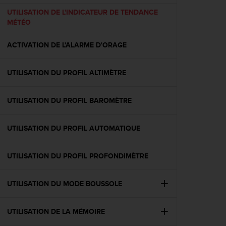
f
UTILISATION DE L'INDICATEUR DE TENDANCE
o
MÉTÉO
r
m
ACTIVATION DE L'ALARME D'ORAGE
i
t
é
UTILISATION DU PROFIL ALTIMÈTRE
a
u
x
UTILISATION DU PROFIL BAROMÈTRE
d
i
r
UTILISATION DU PROFIL AUTOMATIQUE
e
c
UTILISATION DU PROFIL PROFONDIMÈTRE
t
i
v
UTILISATION DU MODE BOUSSOLE
e
s
d
UTILISATION DE LA MÉMOIRE
'