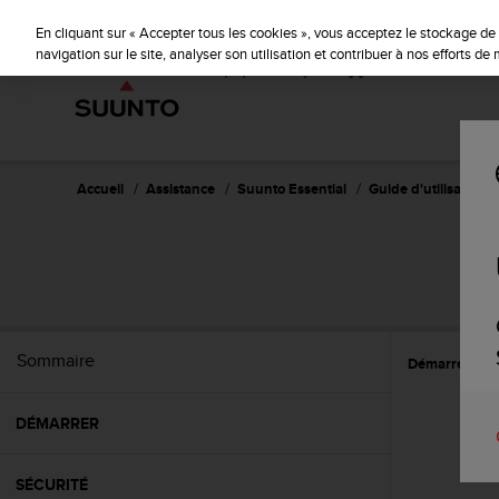
S
u
En cliquant sur « Accepter tous les cookies », vous acceptez le stockage de 
u
navigation sur le site, analyser son utilisation et contribuer à nos efforts d
n
t
o
s
'
e
Accueil
Assistance
Suunto Essential
Guide d'utilisation -
n
g
a
g
e
à
a
Sommaire
Démarrer
U
m
e
n
DÉMARRER
e
r
c
SÉCURITÉ