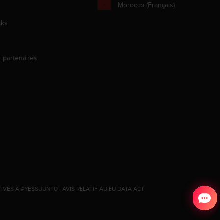
Morocco (Français)
aks
s partenaires
s
TIVES À #YESSUUNTO
|
AVIS RELATIF AU EU DATA ACT