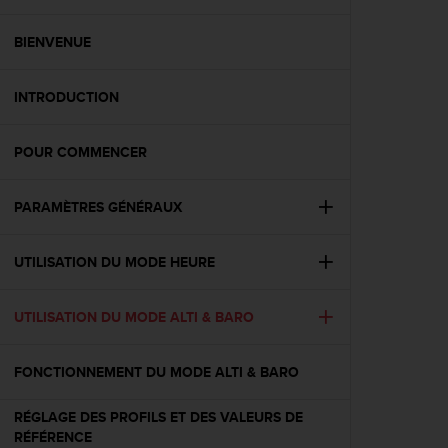
e
s
i
BIENVENUE
t
e
INTRODUCTION
W
e
b
POUR COMMENCER
a
u
n
PARAMÈTRES GÉNÉRAUX
i
v
e
UTILISATION DU MODE HEURE
a
u
UTILISATION DU MODE ALTI & BARO
A
A
d
FONCTIONNEMENT DU MODE ALTI & BARO
e
c
RÉGLAGE DES PROFILS ET DES VALEURS DE
o
RÉFÉRENCE
n