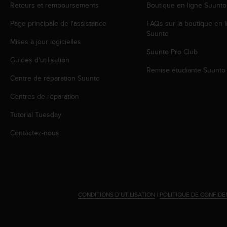
Retours et remboursements
Boutique en ligne Suunto
e
b
Page principale de l'assistance
FAQs sur la boutique en l
(
Suunto
W
Mises à jour logicielles
e
Suunto Pro Club
b
Guides d'utilisation
C
Remise étudiante Suunto
Centre de réparation Suunto
o
n
Centres de réparation
t
e
Tutorial Tuesday
n
t
Contactez-nous
A
c
c
e
s
s
CONDITIONS D’UTILISATION
|
POLITIQUE DE CONFIDE
i
b
i