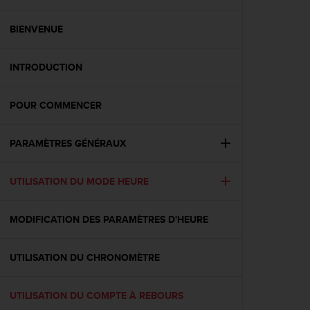
e
s
i
BIENVENUE
t
e
INTRODUCTION
W
e
b
POUR COMMENCER
a
u
n
PARAMÈTRES GÉNÉRAUX
i
v
e
UTILISATION DU MODE HEURE
a
u
MODIFICATION DES PARAMÈTRES D'HEURE
A
A
d
UTILISATION DU CHRONOMÈTRE
e
c
o
UTILISATION DU COMPTE À REBOURS
n