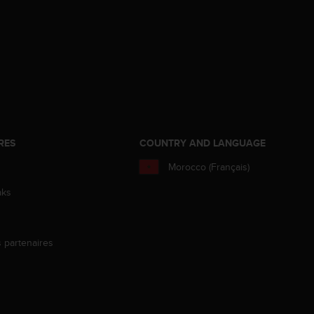
RES
COUNTRY AND LANGUAGE
Morocco (Français)
aks
s partenaires
s