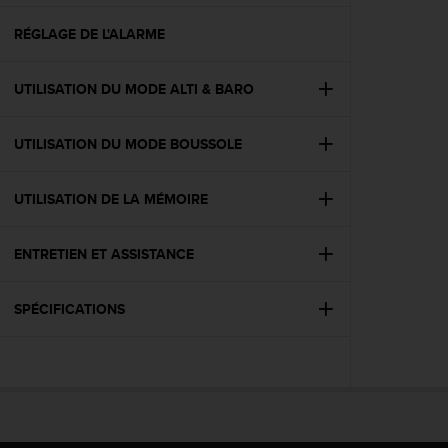
f
o
RÉGLAGE DE L'ALARME
r
m
UTILISATION DU MODE ALTI & BARO
i
t
é
UTILISATION DU MODE BOUSSOLE
a
u
x
UTILISATION DE LA MÉMOIRE
d
i
r
ENTRETIEN ET ASSISTANCE
e
c
SPÉCIFICATIONS
t
i
v
e
s
d
'