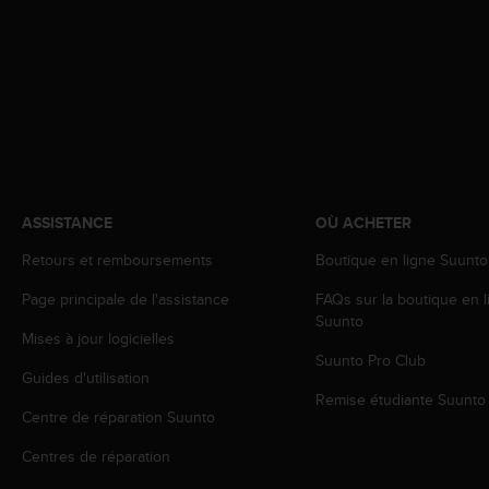
a
c
c
e
s
s
i
b
i
l
ASSISTANCE
OÙ ACHETER
i
t
Retours et remboursements
Boutique en ligne Suunto
é
d
Page principale de l'assistance
FAQs sur la boutique en l
u
Suunto
c
Mises à jour logicielles
o
Suunto Pro Club
n
Guides d'utilisation
t
Remise étudiante Suunto
Centre de réparation Suunto
e
n
Centres de réparation
u
W