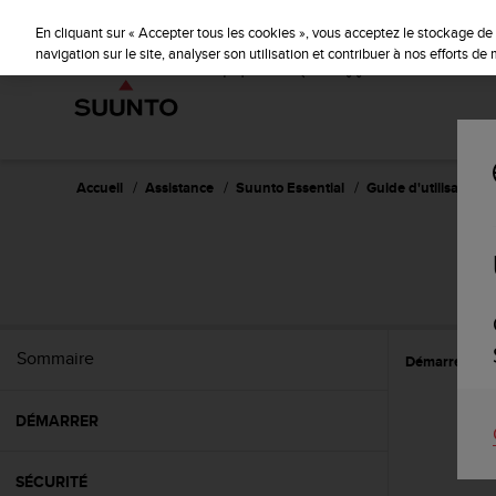
S
u
En cliquant sur « Accepter tous les cookies », vous acceptez le stockage de 
u
navigation sur le site, analyser son utilisation et contribuer à nos efforts d
n
t
o
s
'
e
Accueil
Assistance
Suunto Essential
Guide d'utilisation -
n
g
a
g
e
à
a
Sommaire
Démarrer
U
m
e
n
DÉMARRER
e
r
c
SÉCURITÉ