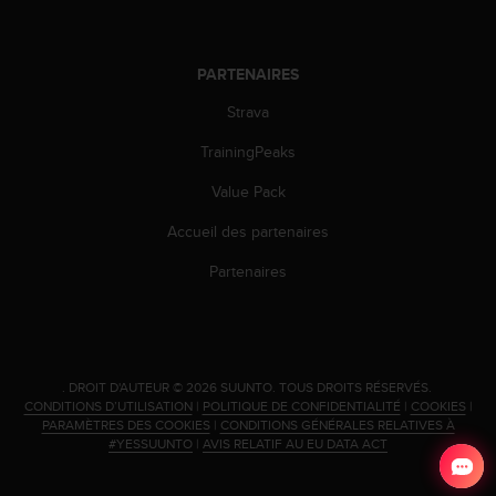
0
a
i
n
PARTENAIRES
s
Strava
i
q
TrainingPeaks
u
'
Value Pack
à
a
Accueil des partenaires
s
s
Partenaires
u
r
e
r
s
.
DROIT D'AUTEUR © 2026 SUUNTO.
TOUS DROITS RÉSERVÉS.
a
CONDITIONS D’UTILISATION
|
POLITIQUE DE CONFIDENTIALITÉ
|
COOKIES
|
c
PARAMÈTRES DES COOKIES
|
CONDITIONS GÉNÉRALES RELATIVES À
o
#YESSUUNTO
|
AVIS RELATIF AU EU DATA ACT
n
f