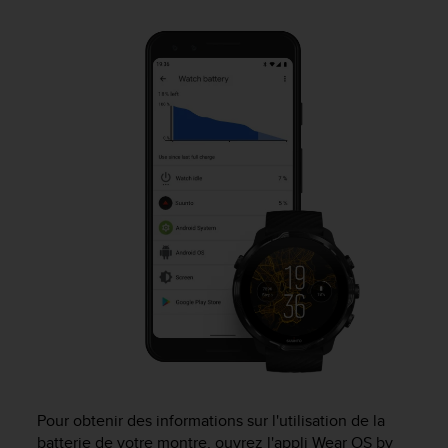
e
s
i
t
e
W
e
b
a
u
n
i
v
e
a
u
A
A
d
e
c
Pour obtenir des informations sur l'utilisation de la
o
batterie de votre montre, ouvrez l'appli Wear OS by
n