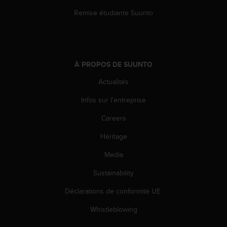
l
Remise étudiante Suunto
i
t
y
G
u
À PROPOS DE SUUNTO
i
d
Actualités
e
l
Infos sur l'entreprise
i
n
Careers
e
Héritage
s
,
Media
W
C
Sustainability
A
G
Déclarations de conformité UE
)
2
Whistleblowing
.