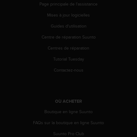
Page principale de l'assistance
e
b
Mises à jour logicielles
(
W
Guides d'utilisation
e
b
Centre de réparation Suunto
C
Centres de réparation
o
n
Tutorial Tuesday
t
e
Contactez-nous
n
t
A
c
c
OÙ ACHETER
e
s
Boutique en ligne Suunto
s
i
FAQs sur la boutique en ligne Suunto
b
Suunto Pro Club
i