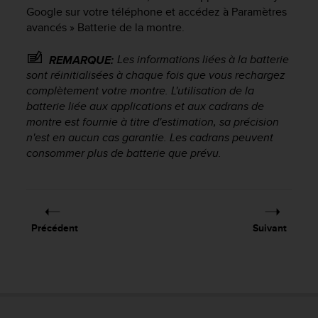
f
Google sur votre téléphone et accédez à Paramètres
o
avancés » Batterie de la montre.
r
m
Les informations liées à la batterie
REMARQUE:
i
sont réinitialisées à chaque fois que vous rechargez
t
complètement votre montre. L'utilisation de la
é
batterie liée aux applications et aux cadrans de
a
montre est fournie à titre d'estimation, sa précision
u
n'est en aucun cas garantie. Les cadrans peuvent
x
d
consommer plus de batterie que prévu.
i
r
e
c
t
Précédent
Suivant
i
v
e
s
d
'