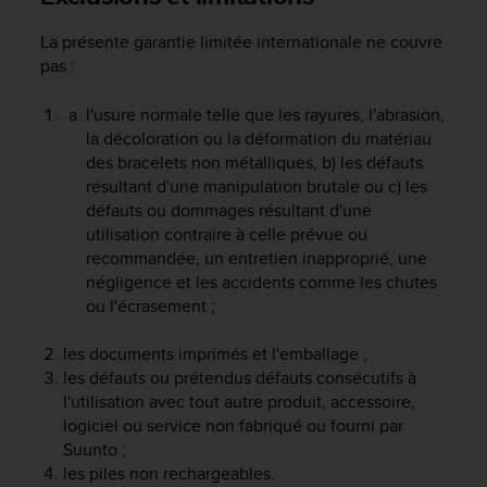
a
c
La présente garantie limitée internationale ne couvre
c
pas :
e
s
l'usure normale telle que les rayures, l'abrasion,
s
i
la décoloration ou la déformation du matériau
b
des bracelets non métalliques, b) les défauts
i
résultant d'une manipulation brutale ou c) les
l
défauts ou dommages résultant d'une
i
utilisation contraire à celle prévue ou
t
recommandée, un entretien inapproprié, une
é
négligence et les accidents comme les chutes
d
ou l'écrasement ;
u
c
les documents imprimés et l'emballage ;
o
n
les défauts ou prétendus défauts consécutifs à
t
l'utilisation avec tout autre produit, accessoire,
e
logiciel ou service non fabriqué ou fourni par
n
Suunto ;
u
les piles non rechargeables.
W