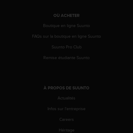
-
v
OÙ ACHETER
o
u
Boutique en ligne Suunto
s
a
FAQs sur la boutique en ligne Suunto
u
S
Suunto Pro Club
e
Remise étudiante Suunto
r
v
i
c
e
À PROPOS DE SUUNTO
c
l
Actualités
i
e
Infos sur l'entreprise
n
t
Careers
s
a
Héritage