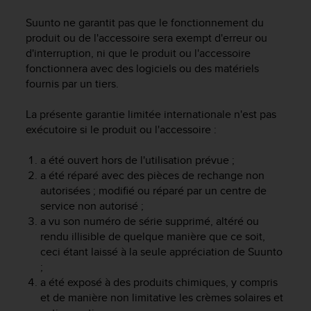
e
Suunto ne garantit pas que le fonctionnement du
b
produit ou de l'accessoire sera exempt d'erreur ou
(
d'interruption, ni que le produit ou l'accessoire
W
fonctionnera avec des logiciels ou des matériels
e
b
fournis par un tiers.
C
o
La présente garantie limitée internationale n'est pas
n
exécutoire si le produit ou l'accessoire :
t
e
a été ouvert hors de l'utilisation prévue ;
n
a été réparé avec des pièces de rechange non
t
autorisées ; modifié ou réparé par un centre de
A
service non autorisé ;
c
c
a vu son numéro de série supprimé, altéré ou
e
rendu illisible de quelque manière que ce soit,
s
ceci étant laissé à la seule appréciation de Suunto
s
;
i
a été exposé à des produits chimiques, y compris
b
et de manière non limitative les crèmes solaires et
i