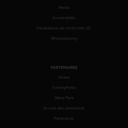
u
Media
x
É
Sustainability
t
a
Déclarations de conformité UE
t
s
Whistleblowing
-
U
n
i
s
PARTENAIRES
a
u
Strava
+
TrainingPeaks
1
8
Value Pack
5
5
Accueil des partenaires
2
5
Partenaires
8