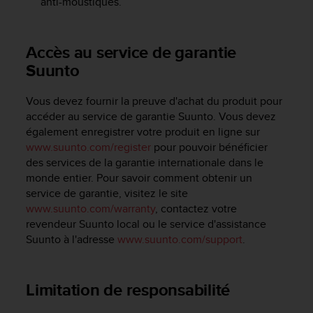
anti-moustiques.
l
i
t
Accès au service de garantie
y
G
Suunto
u
i
Vous devez fournir la preuve d'achat du produit pour
d
accéder au service de garantie Suunto. Vous devez
e
également enregistrer votre produit en ligne sur
l
www.suunto.com/register
pour pouvoir bénéficier
i
n
des services de la garantie internationale dans le
e
monde entier. Pour savoir comment obtenir un
s
service de garantie, visitez le site
,
www.suunto.com/warranty
, contactez votre
W
revendeur Suunto local ou le service d'assistance
C
Suunto à l'adresse
www.suunto.com/support
.
A
G
)
Limitation de responsabilité
2
.