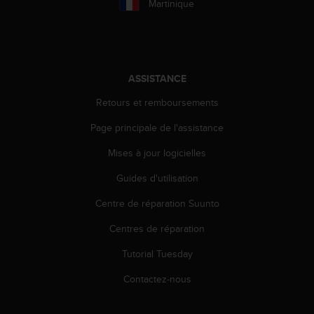
Martinique
'
a
c
c
e
s
ASSISTANCE
s
i
Retours et remboursements
b
Page principale de l'assistance
i
l
Mises à jour logicielles
i
t
Guides d'utilisation
é
.
Centre de réparation Suunto
A
d
Centres de réparation
r
Tutorial Tuesday
e
s
Contactez-nous
s
e
z