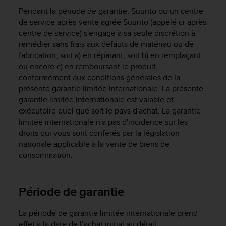
e
Pendant la période de garantie, Suunto ou un centre
s
i
de service après-vente agréé Suunto (appelé ci-après
t
centre de service) s'engage à sa seule discrétion à
e
remédier sans frais aux défauts de matériau ou de
W
fabrication, soit a) en réparant, soit b) en remplaçant
e
ou encore c) en remboursant le produit,
b
conformément aux conditions générales de la
a
présente garantie limitée internationale. La présente
u
garantie limitée internationale est valable et
n
exécutoire quel que soit le pays d'achat. La garantie
i
limitée internationale n'a pas d'incidence sur les
v
e
droits qui vous sont conférés par la législation
a
nationale applicable à la vente de biens de
u
consommation.
A
A
d
Période de garantie
e
c
o
La période de garantie limitée internationale prend
n
effet à la date de l’achat initial au détail.