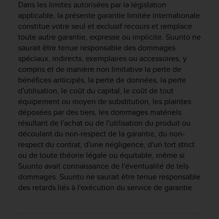
0
Dans les limites autorisées par la législation
a
applicable, la présente garantie limitée internationale
i
constitue votre seul et exclusif recours et remplace
n
toute autre garantie, expresse ou implicite. Suunto ne
s
saurait être tenue responsable des dommages
i
spéciaux, indirects, exemplaires ou accessoires, y
q
compris et de manière non limitative la perte de
u
'
bénéfices anticipés, la perte de données, la perte
à
d'utilisation, le coût du capital, le coût de tout
a
équipement ou moyen de substitution, les plaintes
s
déposées par des tiers, les dommages matériels
s
résultant de l'achat ou de l'utilisation du produit ou
u
découlant du non-respect de la garantie, du non-
r
respect du contrat, d'une négligence, d'un tort strict
e
ou de toute théorie légale ou équitable, même si
r
Suunto avait connaissance de l'éventualité de tels
s
dommages. Suunto ne saurait être tenue responsable
a
c
des retards liés à l'exécution du service de garantie.
o
n
f