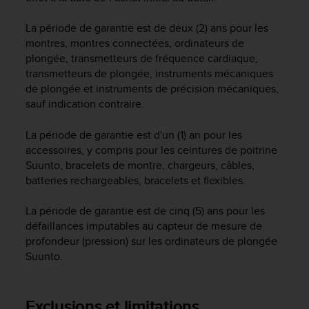
f
o
La période de garantie est de deux (2) ans pour les
r
montres, montres connectées, ordinateurs de
m
plongée, transmetteurs de fréquence cardiaque,
i
transmetteurs de plongée, instruments mécaniques
t
de plongée et instruments de précision mécaniques,
é
sauf indication contraire.
a
u
x
La période de garantie est d'un (1) an pour les
d
accessoires, y compris pour les ceintures de poitrine
i
Suunto, bracelets de montre, chargeurs, câbles,
r
batteries rechargeables, bracelets et flexibles.
e
c
La période de garantie est de cinq (5) ans pour les
t
défaillances imputables au capteur de mesure de
i
profondeur (pression) sur les ordinateurs de plongée
v
Suunto.
e
s
d
'
Exclusions et limitations