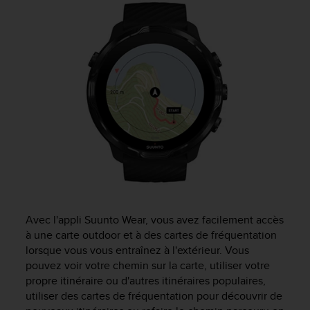
e
s
i
t
e
W
e
b
a
u
n
i
v
e
a
u
Avec l'appli Suunto Wear, vous avez facilement accès
A
à une carte outdoor et à des cartes de fréquentation
A
lorsque vous vous entraînez à l'extérieur. Vous
d
e
pouvez voir votre chemin sur la carte, utiliser votre
c
propre itinéraire ou d'autres itinéraires populaires,
o
utiliser des cartes de fréquentation pour découvrir de
n