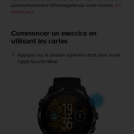
a
automatiquement téléchargées sur votre montre.
En
c
savoir plus
c
e
s
Commencer un exercice en
s
i
utilisant les cartes
b
i
Appuyez sur le bouton supérieur droit pour ouvrir
l
l'appli Suunto Wear.
i
t
é
d
u
c
o
n
t
e
n
u
W