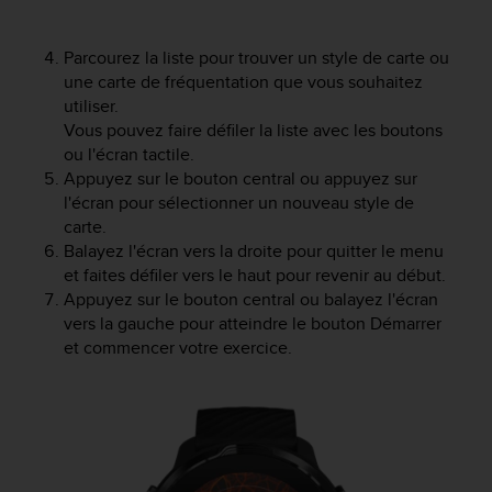
0
a
i
Parcourez la liste pour trouver un style de carte ou
n
une carte de fréquentation que vous souhaitez
s
utiliser.
i
Vous pouvez faire défiler la liste avec les boutons
q
ou l'écran tactile.
u
'
Appuyez sur le bouton central ou appuyez sur
à
l'écran pour sélectionner un nouveau style de
a
carte.
s
Balayez l'écran vers la droite pour quitter le menu
s
et faites défiler vers le haut pour revenir au début.
u
Appuyez sur le bouton central ou balayez l'écran
r
vers la gauche pour atteindre le bouton Démarrer
e
et commencer votre exercice.
r
s
a
c
o
n
f