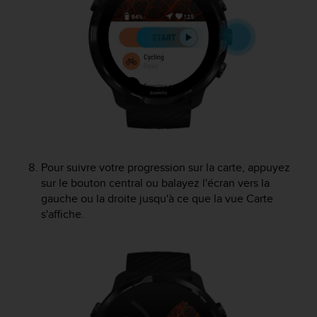
o
r
m
i
t
é
a
u
x
a
u
t
Pour suivre votre progression sur la carte, appuyez
r
sur le bouton central ou balayez l'écran vers la
e
gauche ou la droite jusqu'à ce que la vue Carte
s
s'affiche.
n
o
r
m
e
s
d