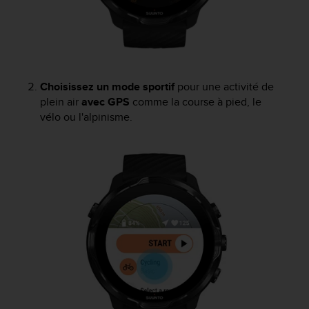
e
b
(
W
e
b
Choisissez un mode sportif
pour une activité de
C
plein air
avec GPS
comme la course à pied, le
o
vélo ou l'alpinisme.
n
t
e
n
t
A
c
c
e
s
s
i
b
i