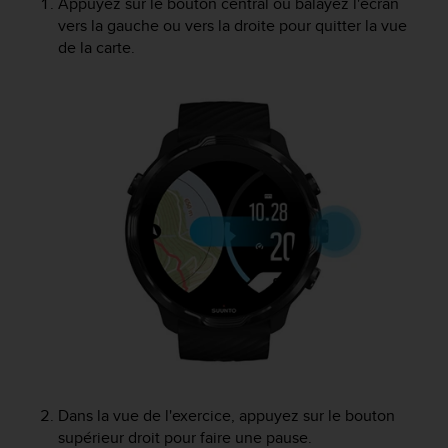
Appuyez sur le bouton central ou balayez l'écran
-
vers la gauche ou vers la droite pour quitter la vue
v
de la carte.
o
u
s
a
u
S
e
r
v
i
c
e
c
l
i
e
n
t
Dans la vue de l'exercice, appuyez sur le bouton
s
supérieur droit pour faire une pause.
a