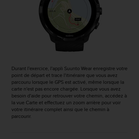
i
o
n
s
d
e
c
e
s
i
t
Durant l'exercice, l'appli Suunto Wear enregistre votre
e
point de départ et trace l'itinéraire que vous avez
W
parcouru lorsque le GPS est activé, même lorsque la
e
carte n'est pas encore chargée. Lorsque vous avez
b
besoin d'aide pour retrouver votre chemin, accédez à
.
la vue Carte et effectuez un zoom arrière pour voir
votre itinéraire complet ainsi que le chemin à
parcourir.