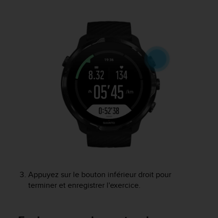
u
x
É
t
a
t
s
-
U
n
i
s
a
u
+
1
8
5
Appuyez sur le bouton inférieur droit pour
5
terminer et enregistrer l'exercice.
2
5
8