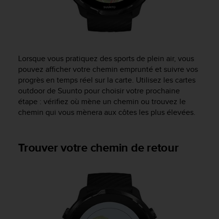
s
p
o
u
r
a
Lorsque vous pratiquez des sports de plein air, vous
c
pouvez afficher votre chemin emprunté et suivre vos
c
progrès en temps réel sur la carte. Utilisez les cartes
é
outdoor de Suunto pour choisir votre prochaine
d
e
étape : vérifiez où mène un chemin ou trouvez le
r
chemin qui vous mènera aux côtes les plus élevées.
a
u
x
Trouver votre chemin de retour
i
n
f
o
r
m
a
t