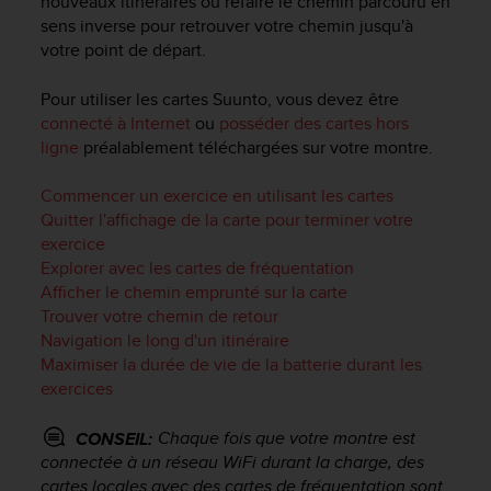
nouveaux itinéraires ou refaire le chemin parcouru en
f
sens inverse pour retrouver votre chemin jusqu'à
o
votre point de départ.
r
m
Pour utiliser les cartes Suunto, vous devez être
i
connecté à Internet
ou
posséder des cartes hors
t
ligne
préalablement téléchargées sur votre montre.
é
a
u
Commencer un exercice en utilisant les cartes
x
Quitter l'affichage de la carte pour terminer votre
d
exercice
i
Explorer avec les cartes de fréquentation
r
Afficher le chemin emprunté sur la carte
e
Trouver votre chemin de retour
c
Navigation le long d'un itinéraire
t
Maximiser la durée de vie de la batterie durant les
i
v
exercices
e
s
Chaque fois que votre montre est
CONSEIL:
d
connectée à un réseau WiFi durant la charge, des
'
cartes locales avec des cartes de fréquentation sont