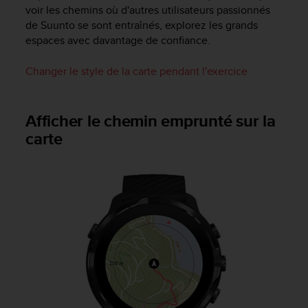
s
voir les chemins où d'autres utilisateurs passionnés
r
de Suunto se sont entraînés, explorez les grands
e
espaces avec davantage de confiance.
n
c
Changer le style de la carte pendant l'exercice
o
n
t
Afficher le chemin emprunté sur la
r
e
carte
z
d
e
s
p
r
o
b
l
è
m
e