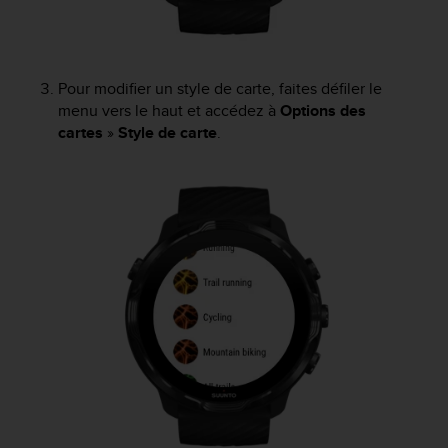
l
i
t
y
Pour modifier un style de carte, faites défiler le
G
u
menu vers le haut et accédez à
Options des
i
cartes
»
Style de carte
.
d
e
l
i
n
e
s
,
W
C
A
G
)
2
.