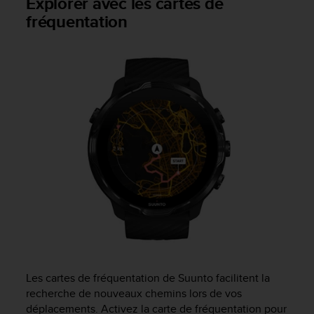
Explorer avec les cartes de
0
9
fréquentation
0
0
(
a
p
p
e
l
g
r
a
t
u
i
t
)
s
i
Les cartes de fréquentation de Suunto facilitent la
v
recherche de nouveaux chemins lors de vos
o
déplacements. Activez la carte de fréquentation pour
u