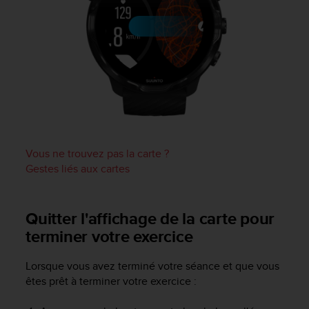
'
a
c
c
e
s
s
i
b
i
l
Vous ne trouvez pas la carte ?
i
Gestes liés aux cartes
t
é
.
A
Quitter l'affichage de la carte pour
d
terminer votre exercice
r
e
Lorsque vous avez terminé votre séance et que vous
s
s
êtes prêt à terminer votre exercice :
e
z