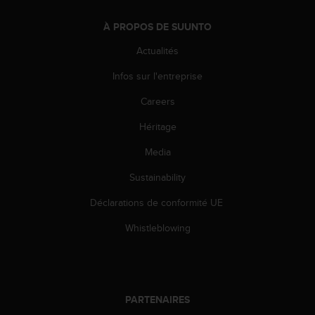
l
i
À PROPOS DE SUUNTO
t
y
Actualités
G
Infos sur l'entreprise
u
i
Careers
d
e
Héritage
l
i
Media
n
e
Sustainability
s
Déclarations de conformité UE
,
W
Whistleblowing
C
A
G
)
2
PARTENAIRES
.