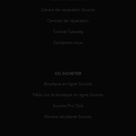
e
Centre de réparation Suunto
b
(
Centres de réparation
W
e
Tutorial Tuesday
b
C
Contactez-nous
o
n
t
e
n
OÙ ACHETER
t
Boutique en ligne Suunto
A
c
FAQs sur la boutique en ligne Suunto
c
e
Suunto Pro Club
s
s
Remise étudiante Suunto
i
b
i