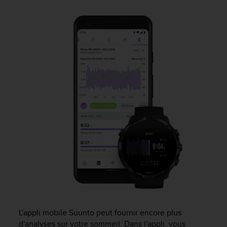
e
s
i
t
e
W
e
b
a
u
n
i
v
e
a
u
A
A
d
e
c
L'appli mobile Suunto peut fournir encore plus
o
d'analyses sur votre sommeil. Dans l'appli, vous
n