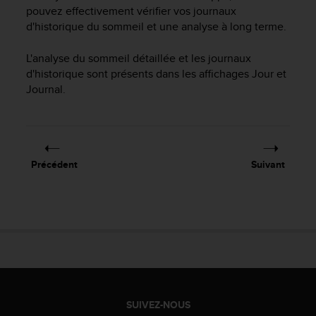
f
pouvez effectivement vérifier vos journaux
o
d'historique du sommeil et une analyse à long terme.
r
m
L'analyse du sommeil détaillée et les journaux
i
d'historique sont présents dans les affichages Jour et
t
Journal.
é
a
u
x
d
Précédent
Suivant
i
r
e
c
t
i
v
e
s
d
SUIVEZ-NOUS
'