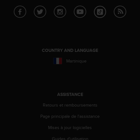
a
c
c
e
s
s
i
b
COUNTRY AND LANGUAGE
i
l
Martinique
i
t
é
d
u
ASSISTANCE
c
o
Retours et remboursements
n
t
Page principale de l'assistance
e
n
Mises à jour logicielles
u
Guides d'utilisation
W