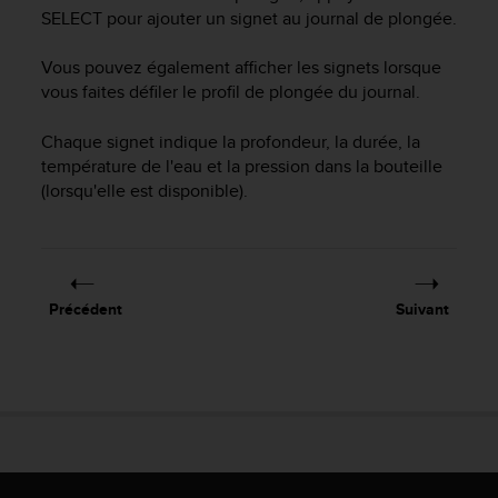
e
SELECT
pour ajouter un signet au journal de plongée.
s
i
Vous pouvez également afficher les signets lorsque
t
e
vous faites défiler le profil de plongée du journal.
W
e
Chaque signet indique la profondeur, la durée, la
b
température de l'eau et la pression dans la bouteille
a
(lorsqu'elle est disponible).
u
n
i
v
e
Précédent
Suivant
a
u
A
A
d
e
c
o
n