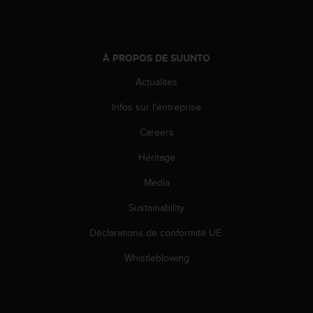
e
b
(
W
À PROPOS DE SUUNTO
e
b
Actualités
C
Infos sur l'entreprise
o
n
Careers
t
e
Héritage
n
t
Media
A
c
Sustainability
c
Déclarations de conformité UE
e
s
Whistleblowing
s
i
b
i