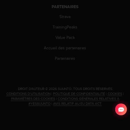
l
PARTENAIRES
i
t
Strava
y
G
TrainingPeaks
u
i
Value Pack
d
Accueil des partenaires
e
l
Partenaires
i
n
e
s
,
.
DROIT D'AUTEUR © 2026 SUUNTO.
TOUS DROITS RÉSERVÉS.
W
CONDITIONS D’UTILISATION
|
POLITIQUE DE CONFIDENTIALITÉ
|
COOKIES
|
C
PARAMÈTRES DES COOKIES
|
CONDITIONS GÉNÉRALES RELATIVES À
A
#YESSUUNTO
|
AVIS RELATIF AU EU DATA ACT
G
)
2
.