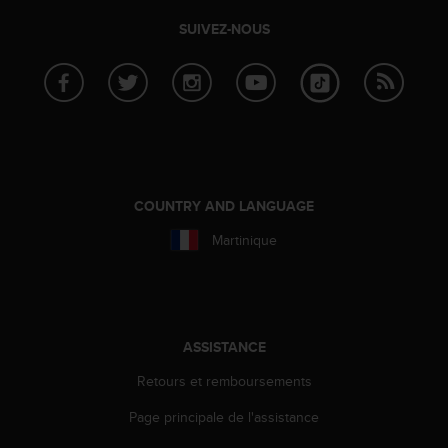
f
SUIVEZ-NOUS
o
r
m
i
t
é
a
u
x
COUNTRY AND LANGUAGE
d
i
Martinique
r
e
c
t
i
ASSISTANCE
v
e
Retours et remboursements
s
d
Page principale de l'assistance
'