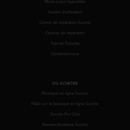
a
Mises à jour logicielles
c
Guides d'utilisation
c
e
Centre de réparation Suunto
s
s
Centres de réparation
i
b
Tutorial Tuesday
i
l
Contactez-nous
i
t
é
d
u
OÙ ACHETER
c
Boutique en ligne Suunto
o
n
FAQs sur la boutique en ligne Suunto
t
e
Suunto Pro Club
n
u
Remise étudiante Suunto
W