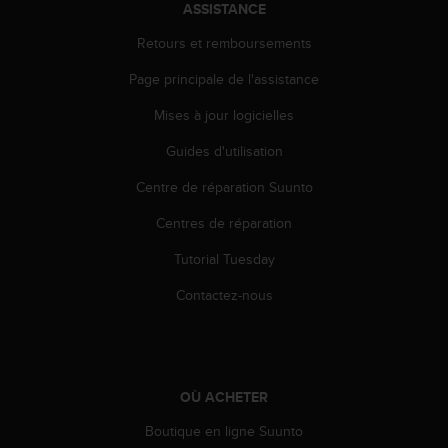
a
ASSISTANCE
c
Retours et remboursements
c
e
Page principale de l'assistance
s
s
Mises à jour logicielles
i
b
Guides d'utilisation
i
l
Centre de réparation Suunto
i
Centres de réparation
t
é
Tutorial Tuesday
d
u
Contactez-nous
c
o
n
t
e
OÙ ACHETER
n
u
Boutique en ligne Suunto
W