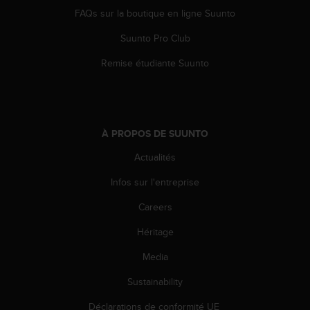
e
FAQs sur la boutique en ligne Suunto
b
Suunto Pro Club
(
W
Remise étudiante Suunto
e
b
C
o
n
À PROPOS DE SUUNTO
t
e
Actualités
n
t
Infos sur l'entreprise
A
c
Careers
c
Héritage
e
s
Media
s
i
Sustainability
b
i
Déclarations de conformité UE