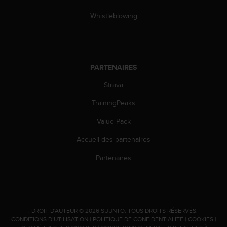
l
i
Whistleblowing
t
y
G
u
i
PARTENAIRES
d
Strava
e
l
TrainingPeaks
i
n
Value Pack
e
s
Accueil des partenaires
,
W
Partenaires
C
A
G
)
2
.
DROIT D'AUTEUR © 2026 SUUNTO.
TOUS DROITS RÉSERVÉS.
.
CONDITIONS D’UTILISATION
|
POLITIQUE DE CONFIDENTIALITÉ
|
COOKIES
|