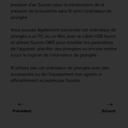
e
pression d'air Suunto pour la transmission de la
s
pression de la bouteille sans fil vers l’ordinateur de
i
plongée.
t
e
W
Vous pouvez également connecter cet ordinateur de
e
plongée à un PC ou un Mac avec le câble USB fourni
b
et utiliser Suunto DM5 pour modifier les paramètres
a
de l'appareil, planifier des plongées ou encore mettre
u
à jour le logiciel de l'ordinateur de plongée.
n
i
N’utilisez pas cet ordinateur de plongée avec des
v
accessoires ou de l'équipement non agréés ni
e
officiellement acceptés par Suunto.
a
u
A
A
d
e
Précédent
Suivant
c
o
n